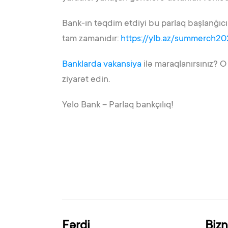
Bank-ın təqdim etdiyi bu parlaq başlanğıc
tam zamanıdır:
https://ylb.az/summerch20
Banklarda vakansiya
ilə maraqlanırsınız? 
ziyarət edin.
Yelo Bank – Parlaq bankçılıq!
Fərdi
Biz