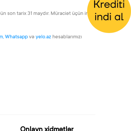
n son tarix 31 maydır. Müraciət üçün indi
m,
Whatsapp
və
yelo.az
hesablarımızı
Onlayn xidmətlər