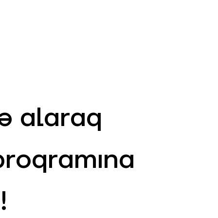
AZ
ə
ATM və Filiallar
981
ə alaraq
proqramına
!