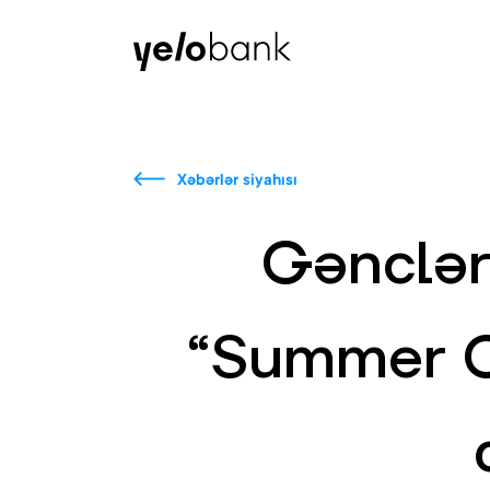
Fərdi
Biznes
Bank haqqında
Xəbərlər siyahısı
Gənclər
“Summer C