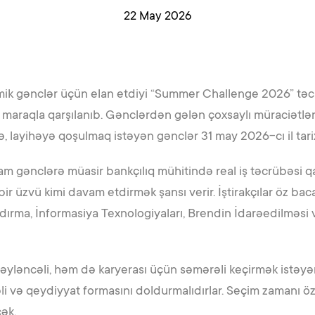
22 May 2026
ik gənclər üçün elan etdiyi “Summer Challenge 2026” təcr
araqla qarşılanıb. Gənclərdən gələn çoxsaylı müraciətləri 
ə, layihəyə qoşulmaq istəyən gənclər 31 may 2026-cı il tari
ram gənclərə müasir bankçılıq mühitində real iş təcrübəs
r üzvü kimi davam etdirmək şansı verir. İştirakçılar öz baca
şdırma, İnformasiya Texnologiyaları, Brendin İdarəedilməs
əyləncəli, həm də karyerası üçün səmərəli keçirmək istəyə
i və qeydiyyat formasını doldurmalıdırlar. Seçim zamanı ö
ək.