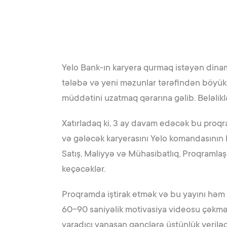
Yelo Bank-ın karyera qurmaq istəyən dinam
tələbə və yeni məzunlar tərəfindən böyük m
müddətini uzatmaq qərarına gəlib. Beləlikl
Xatırladaq ki, 3 ay davam edəcək bu proq
və gələcək karyerasını Yelo komandasının bi
Satış, Maliyyə və Mühasibatlıq, Proqramla
keçəcəklər.
Proqramda iştirak etmək və bu yayını həm 
60-90 saniyəlik motivasiya videosu çəkməl
yaradıcı yanaşan gənclərə üstünlük veriləc