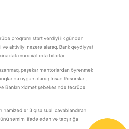
übə proqramı start verdiyi ilk gündən
və aktivliyi nəzərə alaraq, Bank qeydiyyat
xinədək müraciət edə bilərlər.
i qazanmaq, peşəkar mentorlardan öyrənmək
rıqlarına uyğun olaraq İnsan Resursları,
i və Bankın xidmət şəbəkəsində təcrübə
n namizədlər 3 qısa sualı cavablandıran
zünü səmimi ifadə edən və tapşırığa