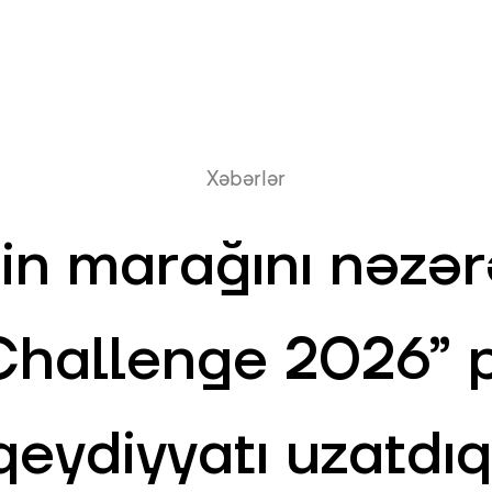
Onlayn növb
Xəbərlər
in marağını nəzər
hallenge 2026” 
qeydiyyatı uzatdıq