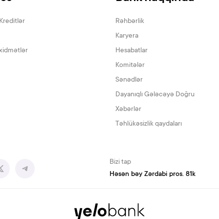
Kreditlər
Rəhbərlik
Karyera
xidmətlər
Hesabatlar
Komitələr
Sənədlər
Dayanıqlı Gələcəyə Doğru
Xəbərlər
Təhlükəsizlik qaydaları
Bizi tap
Həsən bəy Zərdabi pros. 81k