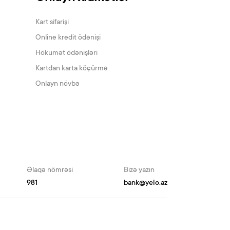
Kart sifarişi
Online kredit ödənişi
Hökumət ödənişləri
Kartdan karta köçürmə
Onlayn növbə
Əlaqə nömrəsi
Bizə yazın
981
bank@yelo.az