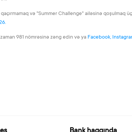
ı qaçırmamaq və "Summer Challenge" ailəsinə qoşulmaq üçü
26.
O zaman 981 nömrəsinə zəng edin və ya
Facebook,
Instagra
nes
Bank haqqında