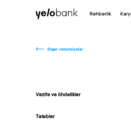
Fərdi
Biznes
Bank haqqında
Rəhbərlik
Kary
Digər vakansiyalar
Vəzifə və öhdəliklər
Tələblər