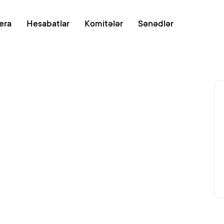
Onlayn növb
era
Hesabatlar
Komitələr
Sənədlər