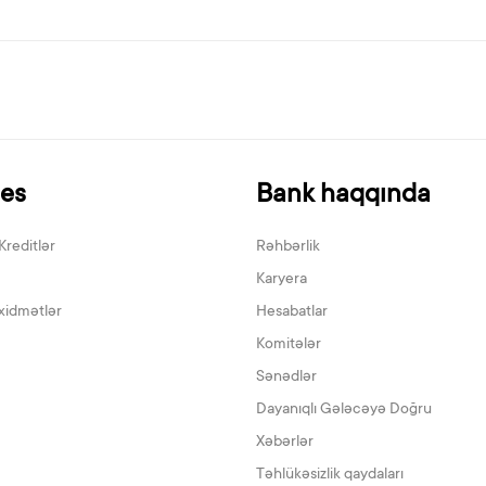
nes
Bank haqqında
Kreditlər
Rəhbərlik
Karyera
xidmətlər
Hesabatlar
Komitələr
Sənədlər
Dayanıqlı Gələcəyə Doğru
Xəbərlər
Təhlükəsizlik qaydaları