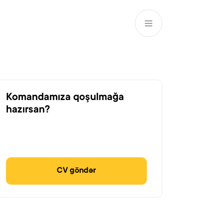
AZ
ə
ATM və Filiallar
981
Komandamıza qoşulmağa
hazırsan?
CV göndər