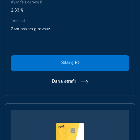
Aylıq faiz dərəcəsi
2.33 %
Təminat
Zaminsiz və girovsuz
Sifariş Et
Daha ətraflı