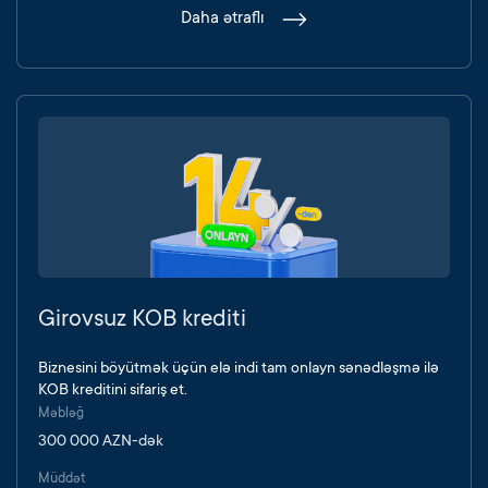
Daha ətraflı
Girovsuz KOB krediti
Biznesini böyütmək üçün elə indi tam onlayn sənədləşmə ilə
KOB kreditini sifariş et.
Məbləğ
300 000 AZN-dək
Müddət