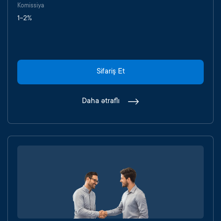
Komissiya
1-2%
Sifariş Et
Daha ətraflı