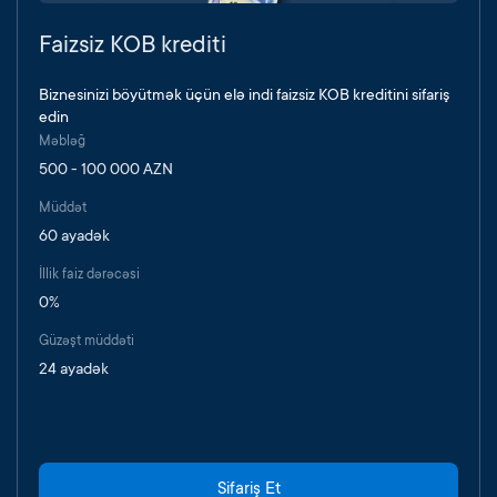
Faizsiz KOB krediti
Biznesinizi böyütmək üçün elə indi faizsiz KOB kreditini sifariş
edin
Məbləğ
500 - 100 000 AZN
Müddət
60 ayadək
İllik faiz dərəcəsi
0%
Güzəşt müddəti
24 ayadək
Sifariş Et