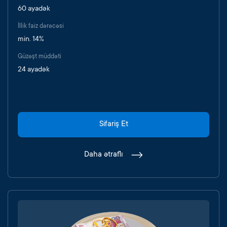
60 ayadək
İllik faiz dərəcəsi
min. 14%
Güzəşt müddəti
24 ayadək
Sifariş Et
Daha ətraflı