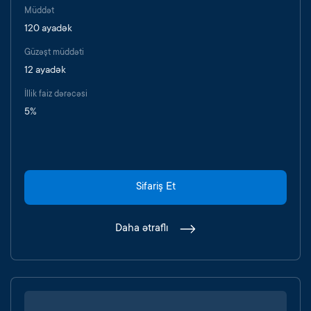
Müddət
120 ayadək
Güzəşt müddəti
12 ayadək
İllik faiz dərəcəsi
5%
Sifariş Et
Daha ətraflı