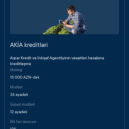
AKİA kreditləri
Aqrar Kredit və İnkişaf Agentliyinin vəsaitləri hesabına
kreditləşmə
Məbləğ
15 000 AZN-dək
Müddət
36 ayadək
Güzəşt müddəti
12 ayadək
İllik faiz dərəcəsi