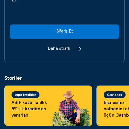
12%
Sifariş Et
Daha ətraflı
Storilər
Aqro kreditlər
Cashback
ABİF xətti ilə illik
Biznesinizi
5%-lik kreditdən
cəlbedici e
yararlan
üçün Cashb
layihəmizə 