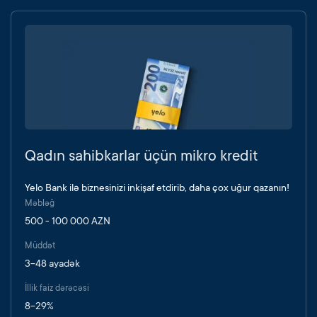
Qadın sahibkarlar üçün mikro kredit
Yelo Bank ilə biznesinizi inkişaf etdirib, daha çox uğur qazanın!
Məbləğ
500 - 100 000 AZN
Müddət
3-48 ayadək
İllik faiz dərəcəsi
8-29%