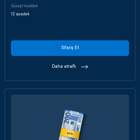
Güzəşt müddəti
12 ayadək
Sifariş Et
Daha ətraflı