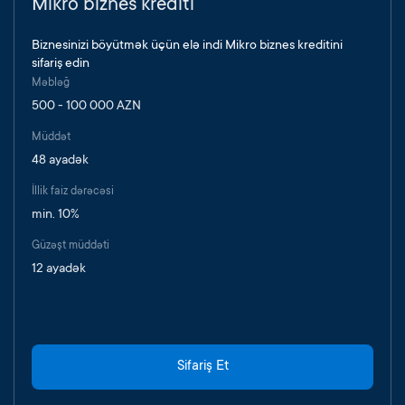
Mikro biznes krediti
Biznesinizi böyütmək üçün elə indi Mikro biznes kreditini
sifariş edin
Məbləğ
500 - 100 000 AZN
Müddət
48 ayadək
İllik faiz dərəcəsi
min. 10%
Güzəşt müddəti
12 ayadək
Sifariş Et