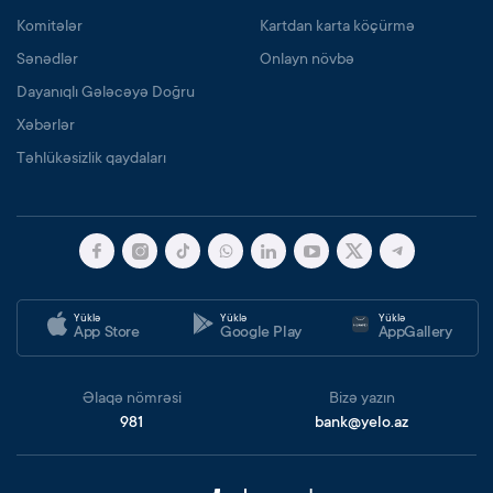
Komitələr
Kartdan karta köçürmə
Sənədlər
Onlayn növbə
Dayanıqlı Gələcəyə Doğru
Xəbərlər
Təhlükəsizlik qaydaları
Yüklə
Yüklə
Yüklə
App Store
Google Play
AppGallery
Əlaqə nömrəsi
Bizə yazın
981
bank@yelo.az