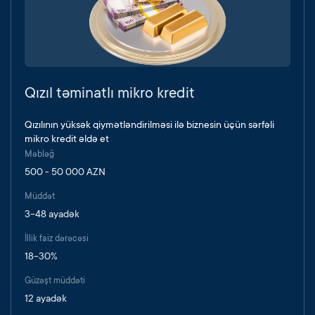
Qızıl təminatlı mikro kredit
Qızılının yüksək qiymətləndirilməsi ilə biznesin üçün sərfəli
mikro kredit əldə et
Məbləğ
500 - 50 000 AZN
Müddət
3-48 ayadək
İllik faiz dərəcəsi
18-30%
Güzəşt müddəti
12 ayadək