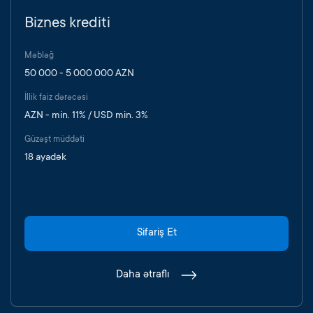
Biznes krediti
Məbləğ
50 000 - 5 000 000 AZN
İllik faiz dərəcəsi
AZN - min. 11% / USD min. 3%
Güzəşt müddəti
18 ayadək
Sifariş Et
Daha ətraflı