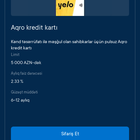
Aqro kredit kartı
Kənd təsərrüfatı ilə məşğul olan sahibkarlar üçün pulsuz Aqro
kredit kartı
Limit
5 000 AZN-dək
Aylıq faiz dərəcəsi
2.33 %
Güzəşt müddəti
6-12 aylıq
Sifariş Et