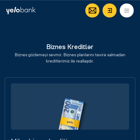
Fərdi
Biznes
Bank haqqında
AZ
Giriş/Qeyd
Biznes Kreditlər
Biznes gözləməyi sevmir. Biznes planlarını təxirə salmadan
kreditlərimiz ilə reallaşdır.