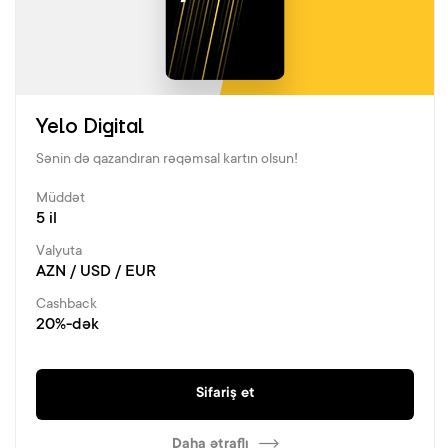
Yelo Digital
Sənin də qazandıran rəqəmsal kartın olsun!
Müddət
5 il
Valyuta
AZN / USD / EUR
Cashback
20%-dək
Sifariş et
Daha ətraflı