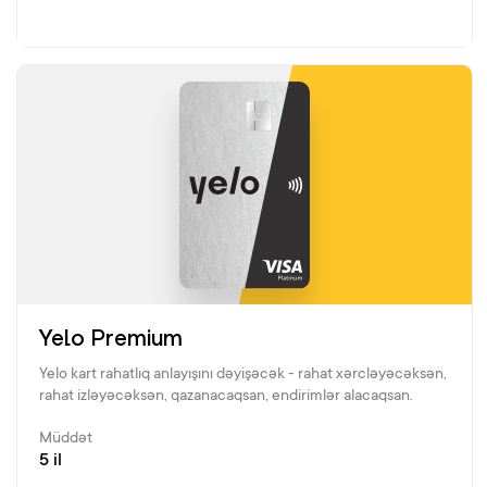
Yelo Premium
Yelo kart rahatlıq anlayışını dəyişəcək - rahat xərcləyəcəksən,
rahat izləyəcəksən, qazanacaqsan, endirimlər alacaqsan.
Müddət
5 il