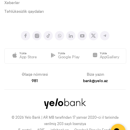
Xəbərlər
Təhlükəsizlik qaydaları
Yüklə
Yüklə
Yüklə
App Store
Google Play
AppGallery
Əlaqə nömrəsi
Bizə yazın
981
bank@yelo.az
© 2026 Yelo Bank | AR MB tərəfindən 17 yanvar 2020-ci il tarixində
verilmiş 203 saylı lisenziya