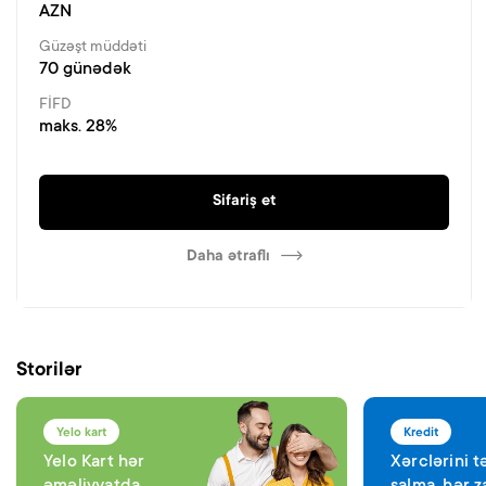
AZN
Güzəşt müddəti
70 günədək
FİFD
maks. 28%
Sifariş et
Daha ətraflı
Storilər
Yelo kart
Kredit
Yelo Kart hər
Xərclərini t