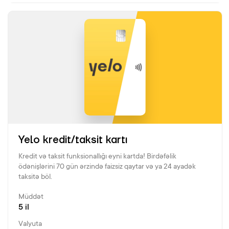
Yelo kredit/taksit kartı
Kredit və taksit funksionallığı eyni kartda! Birdəfəlik
ödənişlərini 70 gün ərzində faizsiz qaytar və ya 24 ayadək
taksitə böl.
Müddət
5 il
Valyuta