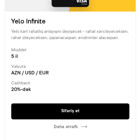
Yelo Infinite
Yelo kart rahatlıq anlayışını dəyişəcək - rahat xərcləyəcəksən,
rahat izləyəcəksən, qazanacaqsan, endirimlər alacaqsan.
Müddət
5 il
Valyuta
AZN / USD / EUR
Cashback
20%-dək
Sifariş et
Daha ətraflı