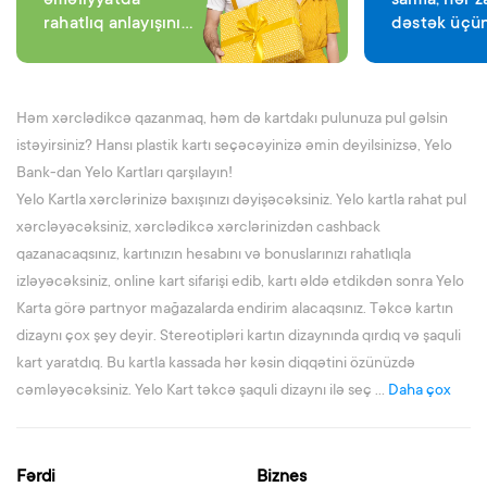
əməliyyatda
salma, hər 
rahatlıq anlayışını
dəstək üçün
dəyişəcək
Bank var
Həm xərclədikcə qazanmaq, həm də kartdakı pulunuza pul gəlsin
istəyirsiniz? Hansı plastik kartı seçəcəyinizə əmin deyilsinizsə, Yelo
Bank-dan Yelo Kartları qarşılayın!
Yelo Kartla xərclərinizə baxışınızı dəyişəcəksiniz. Yelo kartla rahat pul
xərcləyəcəksiniz, xərclədikcə xərclərinizdən cashback
qazanacaqsınız, kartınızın hesabını və bonuslarınızı rahatlıqla
izləyəcəksiniz, online kart sifarişi edib, kartı əldə etdikdən sonra Yelo
Karta görə partnyor mağazalarda endirim alacaqsınız. Təkcə kartın
dizaynı çox şey deyir. Stereotipləri kartın dizaynında qırdıq və şaquli
kart yaratdıq. Bu kartla kassada hər kəsin diqqətini özünüzdə
cəmləyəcəksiniz. Yelo Kart təkcə şaquli dizaynı ilə seç ...
Daha çox
Fərdi
Biznes