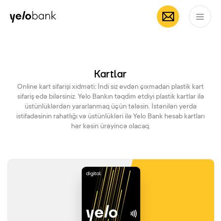
çoxfunksiyalı
App Store
Google Pl
Fərdi
Biznes
Bank haqqında
mobil əlavə
AZ
Kartlar
Online kart sifarişi xidməti: İndi siz evdən çıxmadan plastik kart
sifariş edə bilərsiniz. Yelo Bankın təqdim etdiyi plastik kartlar ilə
üstünlüklərdən yararlanmaq üçün tələsin. İstənilən yerdə
istifadəsinin rahatlığı və üstünlükləri ilə Yelo Bank hesab kartları
hər kəsin ürəyincə olacaq.