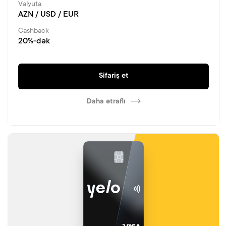
Valyuta
AZN / USD / EUR
Cashback
20%-dək
Sifariş et
Daha ətraflı