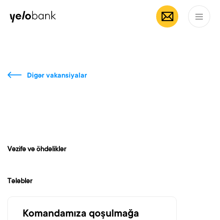
Fərdi
Biznes
Bank haqqında
AZ
Digər vakansiyalar
Vəzifə və öhdəliklər
Tələblər
Komandamıza qoşulmağa