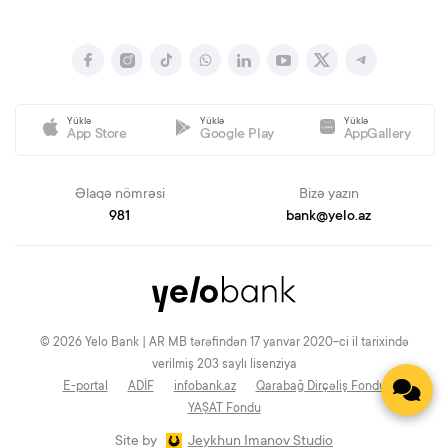
Yüklə
Yüklə
Yüklə
App Store
Google Play
AppGallery
Əlaqə nömrəsi
Bizə yazın
981
bank@yelo.az
© 2026 Yelo Bank | AR MB tərəfindən 17 yanvar 2020-ci il tarixində
verilmiş 203 saylı lisenziya
E-portal
ADİF
infobank.az
Qarabağ Dirçəliş Fondu
YAŞAT Fondu
Site by
Jeykhun Imanov Studio