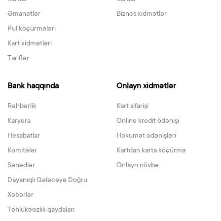
Əmanətlər
Biznes xidmətlər
Pul köçürmələri
Kart xidmətləri
Tariflər
Bank haqqında
Onlayn xidmətlər
Rəhbərlik
Kart sifarişi
Karyera
Online kredit ödənişi
Hesabatlar
Hökumət ödənişləri
Komitələr
Kartdan karta köçürmə
Sənədlər
Onlayn növbə
Dayanıqlı Gələcəyə Doğru
Xəbərlər
Təhlükəsizlik qaydaları