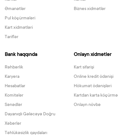
Əmanətlər
Biznes xidmətlər
Pul köçürmələri
Kart xidmətləri
Tariflər
Bank haqqında
Onlayn xidmətlər
Rəhbərlik
Kart sifarişi
Karyera
Online kredit ödənişi
Hesabatlar
Hökumət ödənişləri
Komitələr
Kartdan karta köçürmə
Sənədlər
Onlayn növbə
Dayanıqlı Gələcəyə Doğru
Xəbərlər
Təhlükəsizlik qaydaları