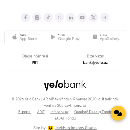
Yüklə
Yüklə
Yüklə
App Store
Google Play
AppGallery
Əlaqə nömrəsi
Bizə yazın
981
bank@yelo.az
© 2026 Yelo Bank | AR MB tərəfindən 17 yanvar 2020-ci il tarixində
verilmiş 203 saylı lisenziya
E-portal
ADİF
infobank.az
Qarabağ Dirçəliş Fondu
YAŞAT Fondu
Site by
Jeykhun Imanov Studio