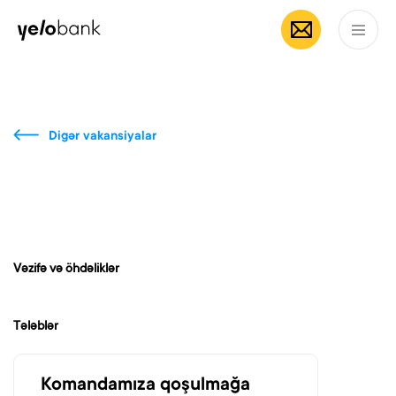
Fərdi
Biznes
Bank haqqında
AZ
Digər vakansiyalar
Vəzifə və öhdəliklər
Tələblər
Komandamıza qoşulmağa