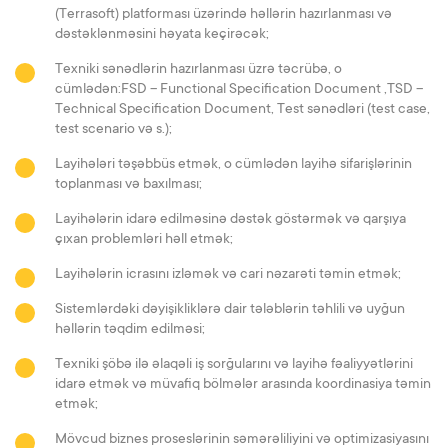
(Terrasoft) platforması üzərində həllərin hazırlanması və
dəstəklənməsini həyata keçirəcək
;
Texniki sənədlərin hazırlanması üzrə təcrübə, o
cümlədən:FSD – Functional Specification Document ,TSD –
Technical Specification Document, Test sənədləri (test case,
test scenario və s.)
;
Layihələri təşəbbüs etmək, o cümlədən layihə sifarişlərinin
toplanması və baxılması
;
Layihələrin idarə edilməsinə dəstək göstərmək və qarşıya
çıxan problemləri həll etmək
;
Layihələrin icrasını izləmək və cari nəzarəti təmin etmək
;
Sistemlərdəki dəyişikliklərə dair tələblərin təhlili və uyğun
həllərin təqdim edilməsi
;
Texniki şöbə ilə əlaqəli iş sorğularını və layihə fəaliyyətlərini
idarə etmək və müvafiq bölmələr arasında koordinasiya təmin
etmək
;
Mövcud biznes proseslərinin səmərəliliyini və optimizasiyasını