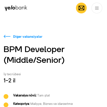
Fərdi
Biznes
Bank haqqında
AZ
Digər vakansiyalar
BPM Developer
(Middle/Senior)
İş təcrübəsi
1-2 il
Vakansiya növü:
Tam ştat
Kateqoriya:
Maliyyə, Biznes və idarəetmə