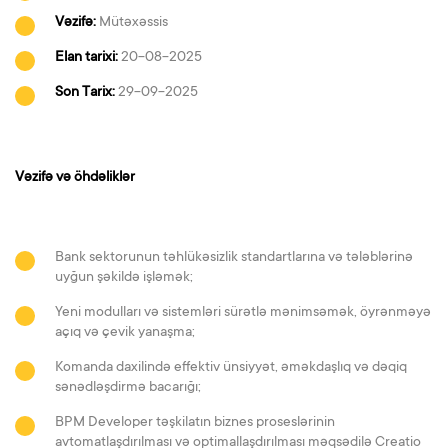
Vəzifə:
Mütəxəssis
Elan tarixi:
20-08-2025
Son Tarix:
29-09-2025
Vəzifə və öhdəliklər
Bank sektorunun təhlükəsizlik standartlarına və tələblərinə
uyğun şəkildə işləmək
;
Yeni modulları və sistemləri sürətlə mənimsəmək, öyrənməyə
açıq və çevik yanaşma
;
Komanda daxilində effektiv ünsiyyət, əməkdaşlıq və dəqiq
sənədləşdirmə bacarığı
;
BPM Developer təşkilatın biznes proseslərinin
avtomatlaşdırılması və optimallaşdırılması məqsədilə Creatio