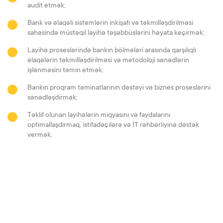
audit etmək
;
Bank və əlaqəli sistemlərin inkişafı və təkmilləşdirilməsi
sahəsində müstəqil layihə təşəbbüslərini həyata keçirmək
;
Layihə proseslərində bankın bölmələri arasında qarşılıqlı
əlaqələrin təkmilləşdirilməsi və metodoloji sənədlərin
işlənməsini təmin etmək
;
Bankın proqram təminatlarının dəstəyi və biznes proseslərini
sənədləşdirmək
;
Təklif olunan layihələrin miqyasını və faydalarını
optimallaşdırmaq, istifadəçilərə və İT rəhbərliyinə dəstək
vermək.