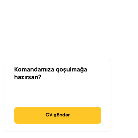
Komandamıza qoşulmağa
hazırsan?
CV göndər