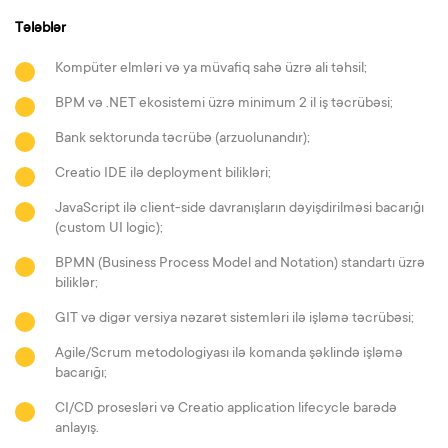
Tələblər
Kompüter elmləri və ya müvafiq sahə üzrə ali təhsil;
BPM və .NET ekosistemi üzrə minimum 2 il iş təcrübəsi;
Bank sektorunda təcrübə (arzuolunandır);
Creatio IDE ilə deployment bilikləri;
JavaScript ilə client-side davranışların dəyişdirilməsi bacarığı
(custom UI logic);
BPMN (Business Process Model and Notation) standartı üzrə
biliklər;
GIT və digər versiya nəzarət sistemləri ilə işləmə təcrübəsi;
Agile/Scrum metodologiyası ilə komanda şəklində işləmə
bacarığı;
CI/CD prosesləri və Creatio application lifecycle barədə
anlayış.