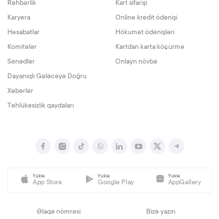
Rəhbərlik
Kart sifarişi
Karyera
Online kredit ödənişi
Hesabatlar
Hökumət ödənişləri
Komitələr
Kartdan karta köçürmə
Sənədlər
Onlayn növbə
Dayanıqlı Gələcəyə Doğru
Xəbərlər
Təhlükəsizlik qaydaları
Yüklə
Yüklə
Yüklə
App Store
Google Play
AppGallery
Əlaqə nömrəsi
Bizə yazın