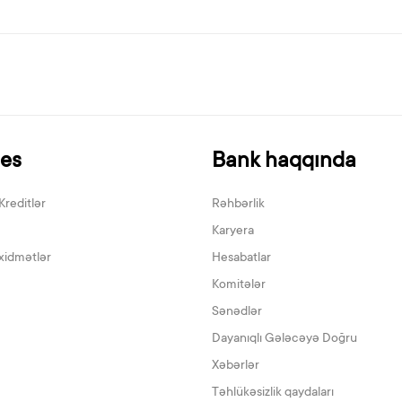
nes
Bank haqqında
Kreditlər
Rəhbərlik
Karyera
xidmətlər
Hesabatlar
Komitələr
Sənədlər
Dayanıqlı Gələcəyə Doğru
Xəbərlər
Təhlükəsizlik qaydaları