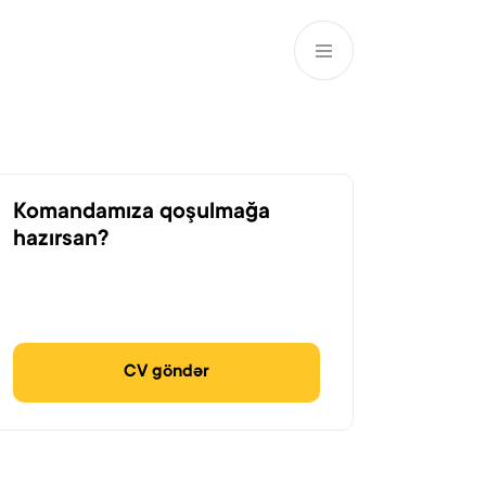
AZ
ə
ATM və Filiallar
981
Komandamıza qoşulmağa
hazırsan?
CV göndər