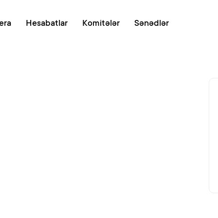
Onlayn növb
era
Hesabatlar
Komitələr
Sənədlər