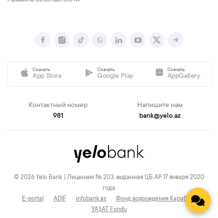
Правила безопасности
Скачать
Скачать
Скачать
App Store
Google Play
AppGallery
Контактный номер
Напишите нам
981
bank@yelo.az
© 2026 Yelo Bank | Лицензия № 203, выданная ЦБ АР 17 января 2020
года
E-portal
ADİF
infobank.az
Фонд возрождения Карабаха
YAŞAT Fondu