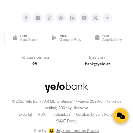
Yüklə
Yüklə
Yüklə
App Store
Google Play
AppGallery
Əlaqə nömrəsi
Bizə yazın
981
bank@yelo.az
© 2026 Yelo Bank | AR MB tərəfindən 17 yanvar 2020-ci il tarixində
verilmiş 203 saylı lisenziya
E-portal
ADİF
infobank.az
Qarabağ Dirçəliş Fondu
YAŞAT Fondu
Site by
Jeykhun Imanov Studio