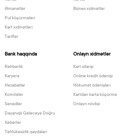
Əmanətlər
Biznes xidmətlər
Pul köçürmələri
Kart xidmətləri
Tariflər
Bank haqqında
Onlayn xidmətlər
Rəhbərlik
Kart sifarişi
Karyera
Online kredit ödənişi
Hesabatlar
Hökumət ödənişləri
Komitələr
Kartdan karta köçürmə
Sənədlər
Onlayn növbə
Dayanıqlı Gələcəyə Doğru
Xəbərlər
Təhlükəsizlik qaydaları