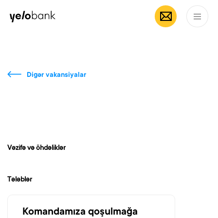
Fərdi
Biznes
Bank haqqında
AZ
Digər vakansiyalar
Vəzifə və öhdəliklər
Tələblər
Komandamıza qoşulmağa