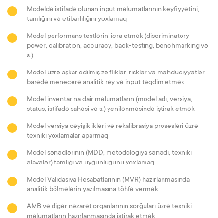
Modeldə istifadə olunan input məlumatlarının keyfiyyətini,
tamlığını və etibarlılığını yoxlamaq
Model performans testlərini icra etmək (discriminatory
power, calibration, accuracy, back-testing, benchmarking və
s.)
Model üzrə aşkar edilmiş zəifliklər, risklər və məhdudiyyətlər
barədə menecerə analitik rəy və input təqdim etmək
Model inventarına dair məlumatların (model adı, versiya,
status, istifadə sahəsi və s.) yenilənməsində iştirak etmək
Model versiya dəyişiklikləri və rekalibrasiya prosesləri üzrə
texniki yoxlamalar aparmaq
Model sənədlərinin (MDD, metodologiya sənədi, texniki
əlavələr) tamlığı və uyğunluğunu yoxlamaq
Model Validasiya Hesabatlarının (MVR) hazırlanmasında
analitik bölmələrin yazılmasına töhfə vermək
AMB və digər nəzarət orqanlarının sorğuları üzrə texniki
məlumatların hazırlanmasında iştirak etmək