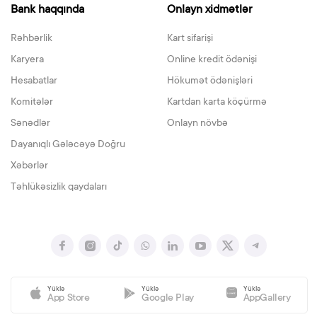
Bank haqqında
Onlayn xidmətlər
Rəhbərlik
Kart sifarişi
Karyera
Online kredit ödənişi
Hesabatlar
Hökumət ödənişləri
Komitələr
Kartdan karta köçürmə
Sənədlər
Onlayn növbə
Dayanıqlı Gələcəyə Doğru
Xəbərlər
Təhlükəsizlik qaydaları
Yüklə
Yüklə
Yüklə
App Store
Google Play
AppGallery