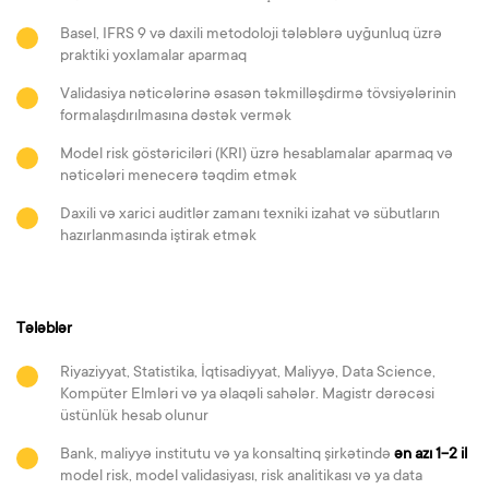
Basel, IFRS 9 və daxili metodoloji tələblərə uyğunluq üzrə
praktiki yoxlamalar aparmaq
Validasiya nəticələrinə əsasən təkmilləşdirmə tövsiyələrinin
formalaşdırılmasına dəstək vermək
Model risk göstəriciləri (KRI) üzrə hesablamalar aparmaq və
nəticələri menecerə təqdim etmək
Daxili və xarici auditlər zamanı texniki izahat və sübutların
hazırlanmasında iştirak etmək
Tələblər
Riyaziyyat, Statistika, İqtisadiyyat, Maliyyə, Data Science,
Kompüter Elmləri və ya əlaqəli sahələr. Magistr dərəcəsi
üstünlük hesab olunur
Bank, maliyyə institutu və ya konsaltinq şirkətində
ən azı 1-2 il
model risk, model validasiyası, risk analitikası və ya data