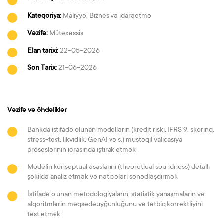
Kateqoriya:
Maliyyə, Biznes və idarəetmə
Vəzifə:
Mütəxəssis
Elan tarixi:
22-05-2026
Son Tarix:
21-06-2026
Vəzifə və öhdəliklər
Bankda istifadə olunan modellərin (kredit riski, IFRS 9, skorinq,
stress-test, likvidlik, GenAI və s.) müstəqil validasiya
proseslərinin icrasında iştirak etmək
Modelin konseptual əsaslarını (theoretical soundness) detallı
şəkildə analiz etmək və nəticələri sənədləşdirmək
İstifadə olunan metodologiyaların, statistik yanaşmaların və
alqoritmlərin məqsədəuyğunluğunu və tətbiq korrektliyini
test etmək