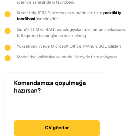
science sahəsində iş təcrübəsi
Kredit riski, IFRS 9, skorinq və s. modelləri üzrə
praktiki iş
təcrübəsi
üstünlükdür
GenAI, LLM və RAG texnologiyaları üzrə ümumi anlayışa və
tətbiqetmə bacarıqlarına malik olmaq
Yüksək səviyyədə Microsoft Office, Python, SQL bilikləri
Model risk, validasiya və model lifecycle üzrə anlayışlar
Komandamıza qoşulmağa
hazırsan?
CV göndər