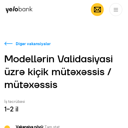
Fərdi
Biznes
Bank haqqında
AZ
Digər vakansiyalar
Modellərin Validasiyasi
üzrə kiçik mütəxəssis /
mütəxəssis
İş təcrübəsi
1-2 il
Vakansiya növü:
Tam ştat