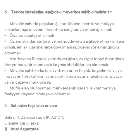
6. Tender iştirakçıları aşağıdakı meyarlara sahib olmalıdırlar:
- Müvafiq sahədə peşəkarlığı, təcrübənin, texniki və maliyyə
imkanları, işçi qüvvəsi, idarəetmə səriştəsi və etibarlığı olmalı;
- Ödəmə qabiliyyəti olmalı;
- Öz əmlakından sərbəst və məhdudiyyətsiz istifadə etmək imkanı
olmalı, əmlakı üzərinə həbs qoyulmamalı, ödəniş yönəlmiş girovu
olmamalı;
- Azərbaycan Respublikasında vergilərə və digər icbari ödənişlərə
dair yerinə yetirilməsi vaxtı keçmiş öhdəliklərinin olmamalı;
- Müvafiq sahibkarlıq fəaliyyəti növünün həyata keçirilməsi və ya
müəyyən hərəkətlərin yerinə yetirilməsi üçün müvafiq lisenziyaya
və ya icazəyə malik olmalı;
- Müflis elan olunmamalı, məhkəmənin qərarı ilə kommersiya
fəaliyyəti dayandırılmış şəxs olmamalı
7. Satınalan təşkilatın ünvanı
Bakı ş. H. Zərdabi küç 81K, AZ1010
Əlaqələndirici şəxs:
1) Anar Asgarzade