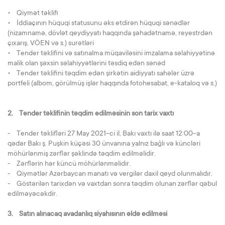
• Qiymət təklifi
• İddiaçının hüquqi statusunu əks etdirən hüquqi sənədlər
(nizamnamə, dövlət qeydiyyatı haqqında şəhadətnamə, reyestrdən
çıxarış, VÖEN və s.) surətləri
• Tender təklifini və satınalma müqaviləsini imzalama səlahiyyətinə
malik olan şəxsin səlahiyyətlərini təsdiq edən sənəd
• Tender təklifini təqdim edən şirkətin aidiyyatı sahələr üzrə
portfeli (albom, görülmüş işlər haqqında fotohesabat, e-kataloq və s.)
2. Tender təklifinin təqdim edilməsinin son tarix vaxtı
- Tender təklifləri 27 May 2021-ci il, Bakı vaxtı ilə saat 12:00-a
qədər Bakı ş. Puşkin küçəsi 30 ünvanına yalnız bağlı və küncləri
möhürlənmiş zərflər şəklində təqdim edilməlidir.
- Zərflərin hər küncü möhürlənməlidir.
- Qiymətlər Azərbaycan manatı və vergilər daxil qeyd olunmalıdır.
- Göstərilən tarixdən və vaxtdan sonra təqdim olunan zərflər qəbul
edilməyəcəkdir.
3. Satın alınacaq avadanlıq siyahısının əldə edilməsi