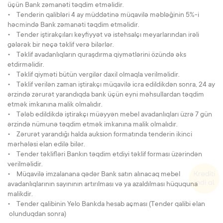
üçün Bank zəmanəti təqdim etməlidir.
• Tenderin qalibləri 4 ay müddətinə müqavilə məbləğinin 5%-i
həcmində Bank zəmanəti təqdim etməlidir.
• Tender iştirakçıları keyfiyyət və istehsalçı meyarlarından irəli
gələrək bir neçə təklif verə bilərlər.
• Təklif avadanlıqların quraşdırma qiymətlərini özündə əks
etdirməlidir.
• Təklif qiyməti bütün vergilər daxil olmaqla verilməlidir.
• Təklif verilən zaman iştirakçı müqavilə icra edildikdən sonra, 24 ay
ərzində zərurət yarandıqda bank üçün eyni məhsullardan təqdim
etmək imkanına malik olmalıdır.
• Tələb edildikdə iştirakçı müəyyən mebel avadanlıqları üzrə 7 gün
ərzində nümunə təqdim etmək imkanına malik olmalıdır.
• Zərurət yarandığı halda auksion formatında tenderin ikinci
mərhələsi elan edilə bilər.
• Tender təklifləri Bankın təqdim etdiyi təklif forması üzərindən
verilməlidir.
• Müqavilə imzalanana qədər Bank satın alınacaq mebel
avadanlıqlarının sayınının artırılması və ya azaldılması hüququna
malikdir.
• Tender qalibinin Yelo Bankda hesab açması (Tender qalibi elan
olunduqdan sonra)