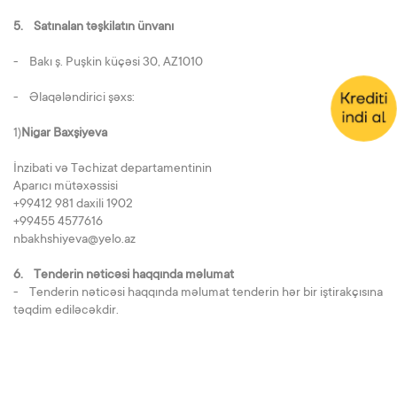
5. Satınalan təşkilatın ünvanı
- Bakı ş. Puşkin küçəsi 30, AZ1010
- Əlaqələndirici şəxs:
1)
Nigar Baxşiyeva
İnzibati və Təchizat departamentinin
Aparıcı mütəxəssisi
+99412 981 daxili 1902
+99455 4577616
nbakhshiyeva@yelo.az
6. Tenderin nəticəsi haqqında məlumat
- Tenderin nəticəsi haqqında məlumat tenderin hər bir iştirakçısına
təqdim ediləcəkdir.