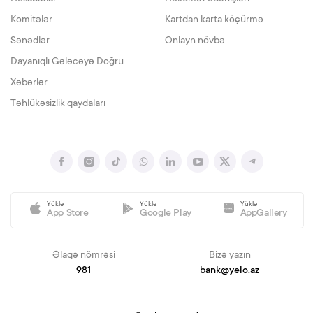
Komitələr
Kartdan karta köçürmə
Sənədlər
Onlayn növbə
Dayanıqlı Gələcəyə Doğru
Xəbərlər
Təhlükəsizlik qaydaları
Yüklə
Yüklə
Yüklə
App Store
Google Play
AppGallery
Əlaqə nömrəsi
Bizə yazın
981
bank@yelo.az