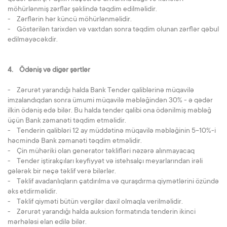
möhürlənmiş zərflər şəklində təqdim edilməlidir.
- Zərflərin hər küncü möhürlənməlidir.
- Göstərilən tarixdən və vaxtdan sonra təqdim olunan zərflər qəbul
edilməyəcəkdir.
4. Ödəniş və digər şərtlər
- Zərurət yarandığı halda Bank Tender qaliblərinə müqavilə
imzalandıqdan sonra ümumi müqavilə məbləğindən 30% - ə qədər
ilkin ödəniş edə bilər. Bu halda tender qalibi ona ödənilmiş məbləğ
üçün Bank zəmanəti təqdim etməlidir.
- Tenderin qalibləri 12 ay müddətinə müqavilə məbləğinin 5-10%-i
həcmində Bank zəmanəti təqdim etməlidir.
- Çin mühəriki olan generator təklifləri nəzərə alınmayacaq
- Tender iştirakçıları keyfiyyət və istehsalçı meyarlarından irəli
gələrək bir neçə təklif verə bilərlər.
- Təklif avadanlıqların çatdırılma və quraşdırma qiymətlərini özündə
əks etdirməlidir.
- Təklif qiyməti bütün vergilər daxil olmaqla verilməlidir.
- Zərurət yarandığı halda auksion formatında tenderin ikinci
mərhələsi elan edilə bilər.