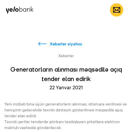
Fərdi
Biznes
Bank haqqında
AZ
Xəbərlər siyahısı
Xəbərlər
Generatorların alınması məqsədilə açıq
tender elan edirik
22 Yanvar 2021
Yeni inzibati bina üçün generatorların alınması, istismara verilməsi və
həmçinin gələcəkdə texniki dəstəyin göstərilməsi məqsədilə açıq
tender elan edirik.
Texniki şərtlər tenderdə iştirikanı təsdiqləyən şirkətlərə elektron
məktub vasitəsilə göndəriləcək.