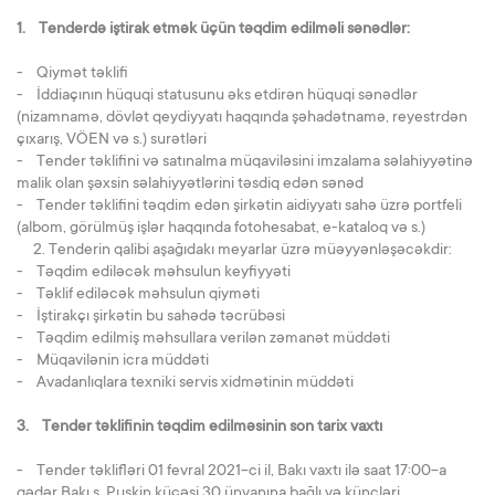
1. Tenderdə iştirak etmək üçün təqdim edilməli sənədlər:
- Qiymət təklifi
- İddiaçının hüquqi statusunu əks etdirən hüquqi sənədlər
(nizamnamə, dövlət qeydiyyatı haqqında şəhadətnamə, reyestrdən
çıxarış, VÖEN və s.) surətləri
- Tender təklifini və satınalma müqaviləsini imzalama səlahiyyətinə
malik olan şəxsin səlahiyyətlərini təsdiq edən sənəd
- Tender təklifini təqdim edən şirkətin aidiyyatı sahə üzrə portfeli
(albom, görülmüş işlər haqqında fotohesabat, e-kataloq və s.)
2. Tenderin qalibi aşağıdakı meyarlar üzrə müəyyənləşəcəkdir:
- Təqdim ediləcək məhsulun keyfiyyəti
- Təklif ediləcək məhsulun qiyməti
- İştirakçı şirkətin bu sahədə təcrübəsi
- Təqdim edilmiş məhsullara verilən zəmanət müddəti
- Müqavilənin icra müddəti
- Avadanlıqlara texniki servis xidmətinin müddəti
3. Tender təklifinin təqdim edilməsinin son tarix vaxtı
- Tender təklifləri 01 fevral 2021-ci il, Bakı vaxtı ilə saat 17:00-a
qədər Bakı ş. Puşkin küçəsi 30 ünvanına bağlı və küncləri