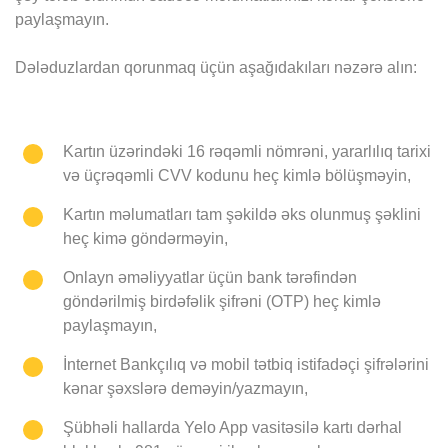
paylaşmayın.
Dələduzlardan qorunmaq üçün aşağıdakıları nəzərə alın:
Kart
ın
üzərində
ki
16 rəqəmli nömrəni, yararlılıq tarixi
və üçrəqəmli CVV kodunu heç kimlə bölüşməyin,
Kartın məlumatları tam şəkildə əks olunmuş şəklini
heç kimə göndərməyin,
Onlayn əməliyyatlar üçün bank tərəfindən
göndərilmiş birdəfəlik şifrəni (OTP) heç kimlə
paylaşmayın,
İnternet Bankçılıq və mobil tətbiq istifadəçi şifrələrini
kənar şəxslərə deməyin/yazmayın,
Şübhəli hallarda Yelo App vasitəsilə kartı dərhal