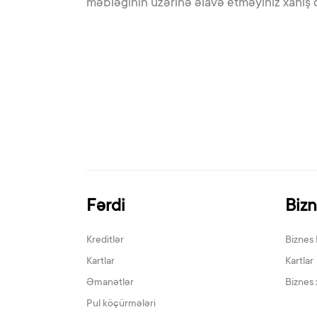
məbləğinin üzərinə əlavə etməyiniz xahiş 
Fərdi
Biz
Kreditlər
Biznes 
Kartlar
Kartlar
Əmanətlər
Biznes 
Pul köçürmələri