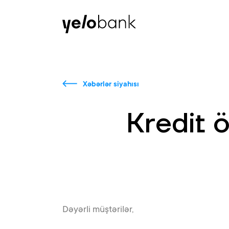
Fərdi
Biznes
Bank haqqında
Xəbərlər siyahısı
Kredit ö
Dəyərli müştərilər,