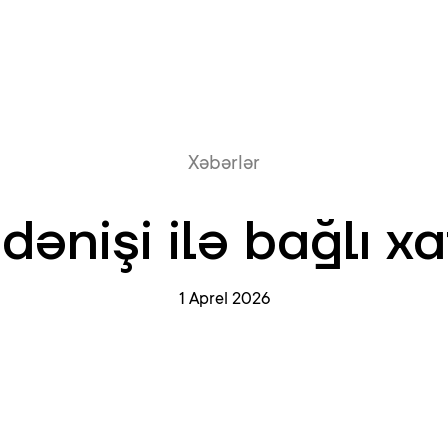
Onlayn növb
Xəbərlər
dənişi ilə bağlı x
1 Aprel 2026