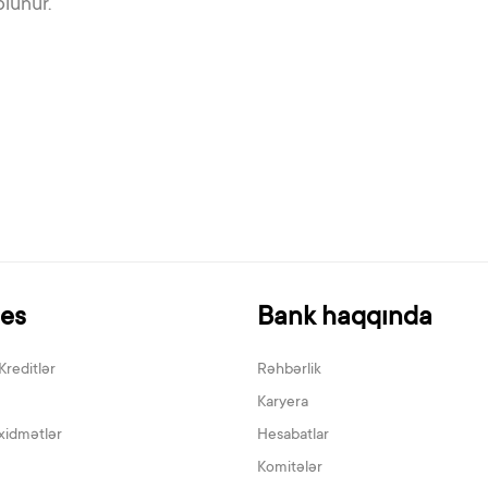
olunur.
nes
Bank haqqında
Kreditlər
Rəhbərlik
Karyera
xidmətlər
Hesabatlar
Komitələr