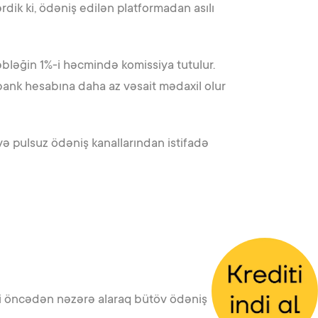
dik ki, ödəniş edilən platformadan asılı
məbləğin 1%-i həcmində komissiya tutulur.
 bank hesabına daha az vəsait mədaxil olur
 pulsuz ödəniş kanallarından istifadə
ini öncədən nəzərə alaraq bütöv ödəniş