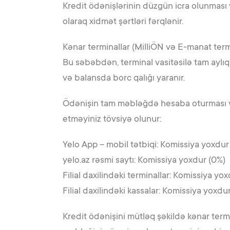
Kredit ödənişlərinin düzgün icra olunması 
olaraq xidmət şərtləri fərqlənir.
Kənar terminallar (MilliÖN və E-manat termi
Bu səbəbdən, terminal vasitəsilə tam aylıq
və balansda borc qalığı yaranır.
Ödənişin tam məbləğdə hesaba oturması və
etməyiniz tövsiyə olunur:
Yelo App – mobil tətbiqi: Komissiya yoxdur
yelo.az rəsmi saytı: Komissiya yoxdur (0%)
Filial daxilindəki terminallar: Komissiya yo
Filial daxilindəki kassalar: Komissiya yoxdu
Kredit ödənişini mütləq şəkildə kənar term