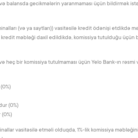
və balansda gecikmələrin yaranmaması üçün bildirmək istər
nalları (və ya saytları)) vasitəsilə kredit ödənişi etdikdə 
 kredit məbləği daxil edildikdə, komissiya tutulduğu üçün
 heç bir komissiya tutulmaması üçün Yelo Bank-ın rəsmi və
 (0%)
xdur (0%)
r (0%)
inallar vasitəsilə etməli olduqda, 1%-lik komissiya məbləğ