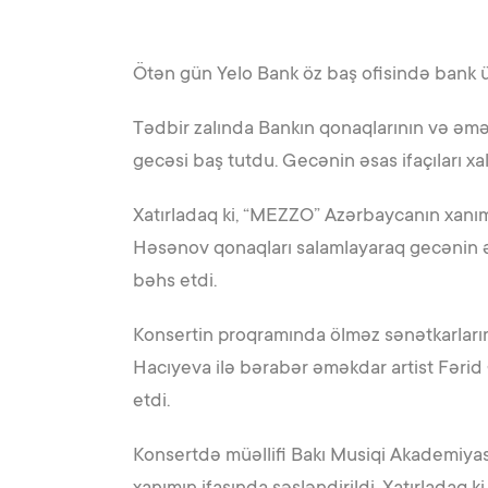
Ötən gün Yelo Bank öz baş ofisində bank üç
Tədbir zalında Bankın qonaqlarının və əməkd
gecəsi baş tutdu. Gecənin əsas ifaçıları xa
Xatırladaq ki, “MEZZO” Azərbaycanın xanım
Həsənov qonaqları salamlayaraq gecənin əs
bəhs etdi.
Konsertin proqramında ölməz sənətkarlarımı
Hacıyeva ilə bərabər əməkdar artist Fərid
etdi.
Konsertdə müəllifi Bakı Musiqi Akademiya