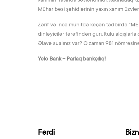
xanımın ifasında səsləndirildi. Xatırladaq
Müharibəsi şəhidlərinin yaxın xanım üzvləri 
Zərif və incə mühitdə keçən tədbirdə "MEZZO
dinləyicilər tərəfindən gurultulu alqışlarla
Əlavə sualınız var? O zaman 981 nömrəsin
Yelo Bank – Parlaq bankçılıq!
Fərdi
Biz