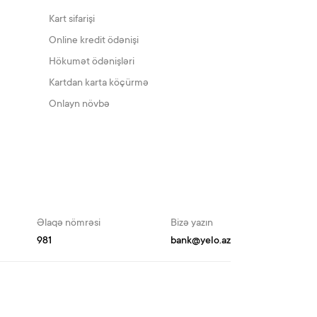
Kart sifarişi
Online kredit ödənişi
Hökumət ödənişləri
Kartdan karta köçürmə
Onlayn növbə
Əlaqə nömrəsi
Bizə yazın
981
bank@yelo.az