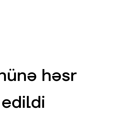
AZ
ə
ATM və Filiallar
981
nünə həsr
edildi