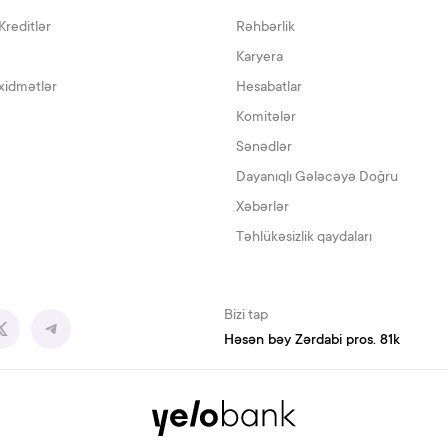
Kreditlər
Rəhbərlik
Karyera
xidmətlər
Hesabatlar
Komitələr
Sənədlər
Dayanıqlı Gələcəyə Doğru
Xəbərlər
Təhlükəsizlik qaydaları
Bizi tap
Həsən bəy Zərdabi pros. 81k