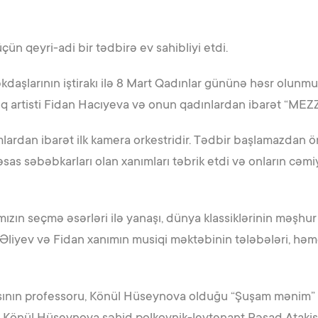
ün qeyri-adi bir tədbirə ev sahibliyi etdi.
aşlarının iştirakı ilə 8 Mart Qadınlar gününə həsr olunmuş 
lq artisti Fidan Hacıyeva və onun qadınlardan ibarət “MEZZO
lardan ibarət ilk kamera orkestridir. Tədbir başlamazdan 
as səbəbkarları olan xanımları təbrik etdi və onların cəm
zın seçmə əsərləri ilə yanaşı, dünya klassiklərinin məşhur 
 Əliyev və Fidan xanımın musiqi məktəbinin tələbələri, hə
sının professoru, Könül Hüseynova olduğu “Şuşam mənim” m