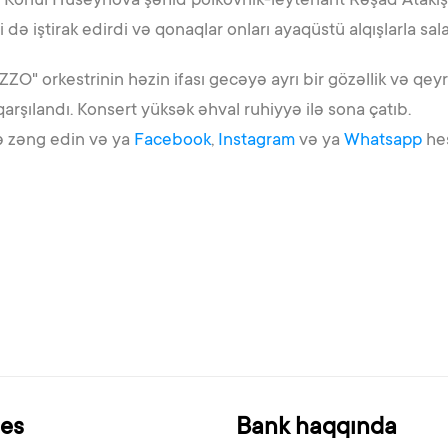
 ki, Könül Hüseynova şəhid polkovnik-leytenant Rəşad Ataki
də iştirak edirdi və qonaqlar onları ayaqüstü alqışlarla sala
" orkestrinin həzin ifası gecəyə ayrı bir gözəllik və qeyri-
 qarşılandı. Konsert yüksək əhval ruhiyyə ilə sona çatıb.
ə zəng edin və ya
Facebook
,
Instagram
və ya
Whatsapp
hes
nes
Bank haqqında