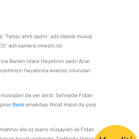
“Tanqo ətirli qadın” adlı klassik musiqi
” adlı kamera orkestrı idi.
öncə Bankın İdarə Heyətinin sədri Anar
iyyətimizin həyatında əvəzsiz rolundan
musiqiləri də yer alırdı. Səhnədə Fidan
mçinin
Bank
əməkdaşı Nicat Hacılı da çıxış
ahnısı elə öz piano müşayiəti ilə Fidan