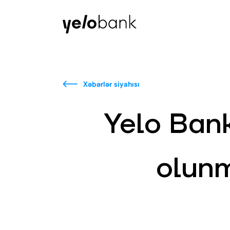
Fərdi
Biznes
Bank haqqında
Xəbərlər siyahısı
Yelo Ban
olunm