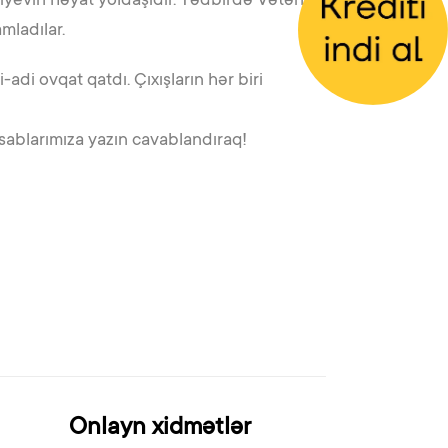
şiyevin həyat yoldaşıdır. Tədbirdə Vətən
mladılar.
adi ovqat qatdı. Çıxışların hər biri
ablarımıza yazın cavablandıraq!
Onlayn xidmətlər