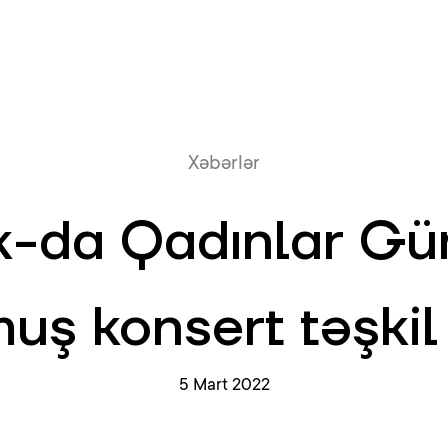
Onlayn növb
Xəbərlər
k-da Qadınlar Gü
uş konsert təşkil 
5 Mart 2022