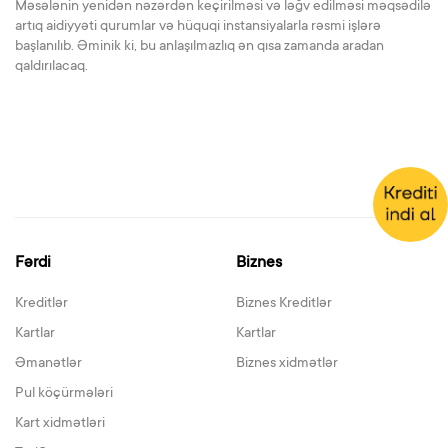
Məsələnin yenidən nəzərdən keçirilməsi və ləğv edilməsi məqsədilə
artıq aidiyyəti qurumlar və hüquqi instansiyalarla rəsmi işlərə
başlanılıb. Əminik ki, bu anlaşılmazlıq ən qısa zamanda aradan
qaldırılacaq.
Fərdi
Biznes
Kreditlər
Biznes Kreditlər
Kartlar
Kartlar
Əmanətlər
Biznes xidmətlər
Pul köçürmələri
Kart xidmətləri