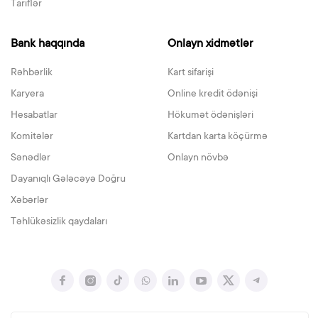
Tariflər
Bank haqqında
Onlayn xidmətlər
Rəhbərlik
Kart sifarişi
Karyera
Online kredit ödənişi
Hesabatlar
Hökumət ödənişləri
Komitələr
Kartdan karta köçürmə
Sənədlər
Onlayn növbə
Dayanıqlı Gələcəyə Doğru
Xəbərlər
Təhlükəsizlik qaydaları