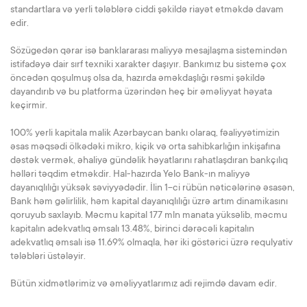
standartlara və yerli tələblərə ciddi şəkildə riayət etməkdə davam
edir.
Sözügedən qərar isə banklararası maliyyə mesajlaşma sistemindən
istifadəyə dair sırf texniki xarakter daşıyır. Bankımız bu sistemə çox
öncədən qoşulmuş olsa da, hazırda əməkdaşlığı rəsmi şəkildə
dayandırıb və bu platforma üzərindən heç bir əməliyyat həyata
keçirmir.
100% yerli kapitala malik Azərbaycan bankı olaraq, fəaliyyətimizin
əsas məqsədi ölkədəki mikro, kiçik və orta sahibkarlığın inkişafına
dəstək vermək, əhaliyə gündəlik həyatlarını rahatlaşdıran bankçılıq
həlləri təqdim etməkdir. Hal-hazırda Yelo Bank-ın maliyyə
dayanıqlılığı yüksək səviyyədədir. İlin 1-ci rübün nəticələrinə əsasən,
Bank həm gəlirlilik, həm kapital dayanıqlılığı üzrə artım dinamikasını
qoruyub saxlayıb. Məcmu kapital 177 mln manata yüksəlib, məcmu
kapitalın adekvatlıq əmsalı 13.48%, birinci dərəcəli kapitalın
adekvatlıq əmsalı isə 11.69% olmaqla, hər iki göstərici üzrə requlyativ
tələbləri üstələyir.
Bütün xidmətlərimiz və əməliyyatlarımız adi rejimdə davam edir.