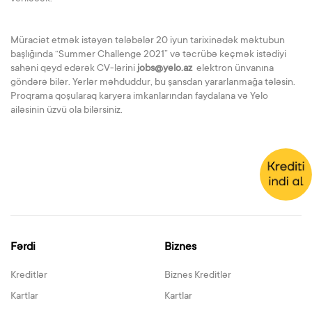
Müraciət etmək istəyən tələbələr 20 iyun tarixinədək məktubun
başlığında “Summer Challenge 2021” və təcrübə keçmək istədiyi
sahəni qeyd edərək CV-lərini
jobs@yelo.az
elektron ünvanına
göndərə bilər. Yerlər məhduddur, bu şansdan yararlanmağa tələsin.
Proqrama qoşularaq karyera imkanlarından faydalana və Yelo
ailəsinin üzvü ola bilərsiniz.
Fərdi
Biznes
Kreditlər
Biznes Kreditlər
Kartlar
Kartlar