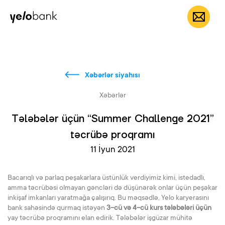
Fərdi
Biznes
Bank haqqında
AZ
Xəbərlər siyahısı
Xəbərlər
Tələbələr üçün “Summer Challenge 2021”
təcrübə proqramı
11 İyun 2021
Bacarıqlı və parlaq peşakarlara üstünlük verdiyimiz kimi, istedadlı,
amma təcrübəsi olmayan gəncləri də düşünərək onlar üçün peşəkar
inkişaf imkanları yaratmağa çalışırıq. Bu məqsədlə, Yelo karyerasını
bank sahəsində qurmaq istəyən
3-cü və 4-cü kurs tələbələri üçün
yay təcrübə proqramını elan edirik. Tələbələr işgüzar mühitə