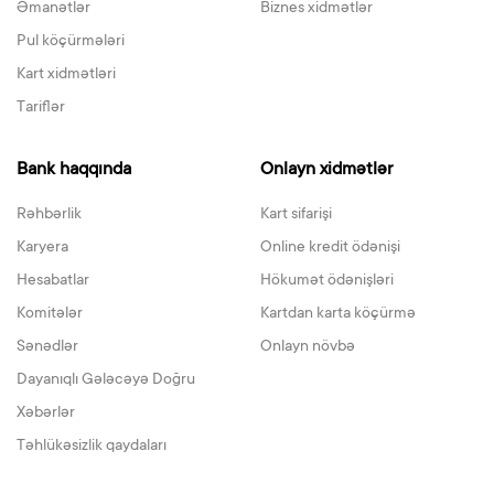
Əmanətlər
Biznes xidmətlər
Pul köçürmələri
Kart xidmətləri
Tariflər
Bank haqqında
Onlayn xidmətlər
Rəhbərlik
Kart sifarişi
Karyera
Online kredit ödənişi
Hesabatlar
Hökumət ödənişləri
Komitələr
Kartdan karta köçürmə
Sənədlər
Onlayn növbə
Dayanıqlı Gələcəyə Doğru
Xəbərlər
Təhlükəsizlik qaydaları