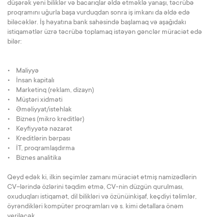
düşərək yeni biliklər və bacarıqlar əldə etməklə yanaşı, təcrübə
proqramını uğurla başa vurduqdan sonra iş imkanı da əldə edə
biləcəklər. İş həyatına bank sahəsində başlamaq və aşağıdakı
istiqamətlər üzrə təcrübə toplamaq istəyən gənclər müraciət edə
bilər:
• Maliyyə
• İnsan kapitalı
• Marketinq (reklam, dizayn)
• Müştəri xidməti
• Əməliyyat/istehlak
• Biznes (mikro kreditlər)
• Keyfiyyətə nəzarət
• Kreditlərin bərpası
• İT, proqramlaşdırma
• Biznes analitika
Qeyd edək ki, ilkin seçimlər zamanı müraciət etmiş namizədlərin
CV–lərində özlərini təqdim etmə, CV-nin düzgün qurulması,
oxuduqları istiqamət, dil bilikləri və özünüinkişaf, keçdiyi təlimlər,
öyrəndikləri kompüter proqramları və s. kimi detallara önəm
veriləcək.