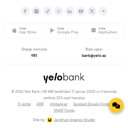
Yüklə
Yüklə
Yüklə
App Store
Google Play
AppGallery
Əlaqə nömrəsi
Bizə yazın
981
bank@yelo.az
© 2026 Yelo Bank | AR MB tərəfindən 17 yanvar 2020-ci il tarixində
verilmiş 203 saylı lisenziya
E-portal
ADİF
infobank.az
Qarabağ Dirçəliş Fondu
YAŞAT Fondu
Site by
Jeykhun Imanov Studio