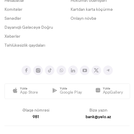
Hesabatlar
Hökumət ödənişləri
Komitələr
Kartdan karta köçürmə
Sənədlər
Onlayn növbə
Dayanıqlı Gələcəyə Doğru
Xəbərlər
Təhlükəsizlik qaydaları
Yüklə
Yüklə
Yüklə
App Store
Google Play
AppGallery
Əlaqə nömrəsi
Bizə yazın
981
bank@yelo.az