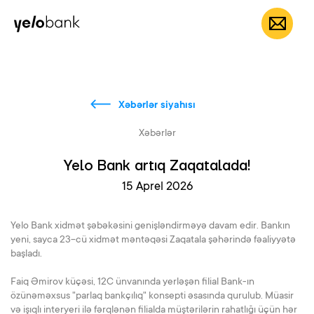
Fərdi
Biznes
Bank haqqında
AZ
Xəbərlər siyahısı
Xəbərlər
Yelo Bank artıq Zaqatalada!
15 Aprel 2026
Yelo Bank xidmət şəbəkəsini genişləndirməyə davam edir. Bankın
yeni, sayca 23-cü xidmət məntəqəsi Zaqatala şəhərində fəaliyyətə
başladı.
Faiq Əmirov küçəsi, 12C ünvanında yerləşən filial Bank-ın
özünəməxsus "parlaq bankçılıq" konsepti əsasında qurulub. Müasir
və işıqlı interyeri ilə fərqlənən filialda müştərilərin rahatlığı üçün hər