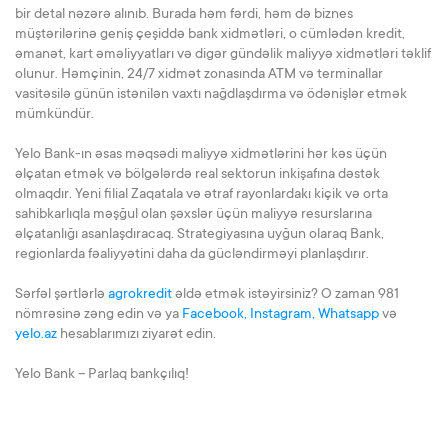
bir detal nəzərə alınıb. Burada həm fərdi, həm də biznes
müştərilərinə geniş çeşiddə bank xidmətləri, o cümlədən kredit,
əmanət, kart əməliyyatları və digər gündəlik maliyyə xidmətləri təklif
olunur. Həmçinin, 24/7 xidmət zonasında ATM və terminallar
vasitəsilə günün istənilən vaxtı nağdlaşdırma və ödənişlər etmək
mümkündür.
Yelo Bank-ın əsas məqsədi maliyyə xidmətlərini hər kəs üçün
əlçatan etmək və bölgələrdə real sektorun inkişafına dəstək
olmaqdır. Yeni filial Zaqatala və ətraf rayonlardakı kiçik və orta
sahibkarlıqla məşğul olan şəxslər üçün maliyyə resurslarına
əlçatanlığı asanlaşdıracaq. Strategiyasına uyğun olaraq Bank,
regionlarda fəaliyyətini daha da gücləndirməyi planlaşdırır.
Sərfəl şərtlərlə
agrokredit
əldə etmək istəyirsiniz? O zaman 981
nömrəsinə zəng edin və ya
Facebook,
Instagram,
Whatsapp
və
yelo.az
hesablarımızı ziyarət edin.
Yelo Bank – Parlaq bankçılıq!