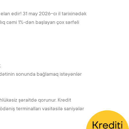
elan edir! 31 may 2026-cı il tarixinədək
lıq cəmi 1%-dən başlayan çox sərfəli
;
ddətinin sonunda bağlamaq istəyənlər
hlükəsiz şəraitdə qorunur. Kredit
dəniş terminalları vasitəsilə saniyələr