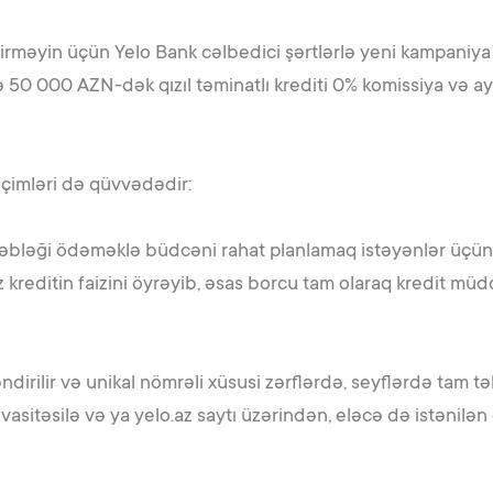
eçirməyin üçün Yelo Bank cəlbedici şərtlərlə yeni kampaniya 
 50 000 AZN-dək qızıl təminatlı krediti 0% komissiya və ay
eçimləri də qüvvədədir:
məbləği ödəməklə büdcəni rahat planlamaq istəyənlər üçün
kreditin faizini öyrəyib, əsas borcu tam olaraq kredit mü
dirilir və unikal nömrəli xüsusi zərflərdə, seyflərdə tam tə
sitəsilə və ya yelo.az saytı üzərindən, eləcə də istənilən ö