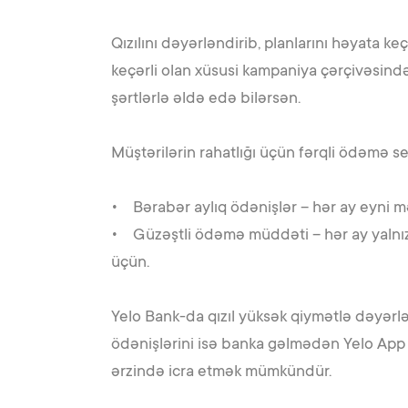
Qızılını dəyərləndirib, planlarını həyata k
keçərli olan xüsusi kampaniya çərçivəsində
şərtlərlə əldə edə bilərsən.
Müştərilərin rahatlığı üçün fərqli ödəmə s
• Bərabər aylıq ödənişlər – hər ay eyni 
• Güzəştli ödəmə müddəti – hər ay yalnız 
üçün.
Yelo Bank-da qızıl yüksək qiymətlə dəyərlən
ödənişlərini isə banka gəlmədən Yelo App va
ərzində icra etmək mümkündür.