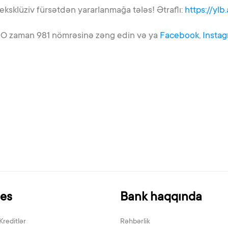
sklüziv fürsətdən yararlanmağa tələs! Ətraflı:
https://yl
? O zaman 981 nömrəsinə zəng edin və ya
Facebook
,
Instag
nes
Bank haqqında
Kreditlər
Rəhbərlik