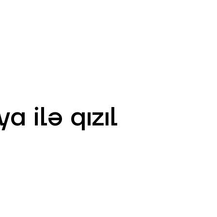
AZ
ə
ATM və Filiallar
981
 ilə qızıl