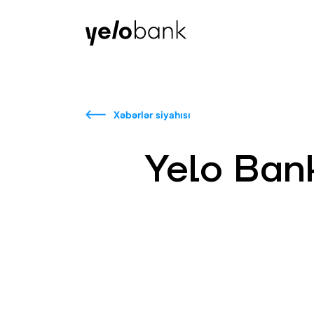
Fərdi
Biznes
Bank haqqında
Xəbərlər siyahısı
Yelo Bank