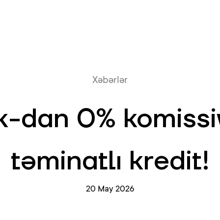
Onlayn növb
Xəbərlər
-dan 0% komissiya
təminatlı kredit!
20 May 2026