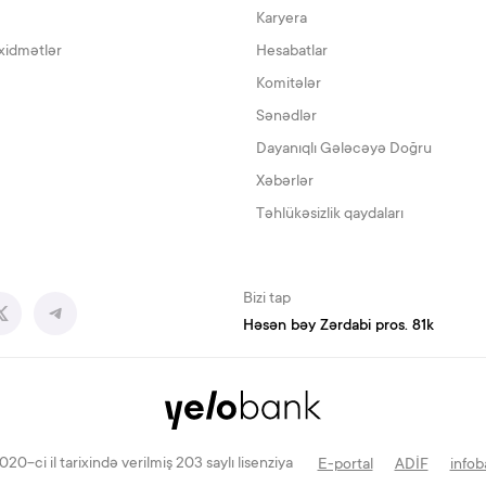
Karyera
xidmətlər
Hesabatlar
Komitələr
Sənədlər
Dayanıqlı Gələcəyə Doğru
Xəbərlər
Təhlükəsizlik qaydaları
Bizi tap
Həsən bəy Zərdabi pros. 81k
-ci il tarixində verilmiş 203 saylı lisenziya
E-portal
ADİF
infob