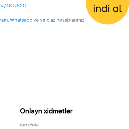
b.az/48TzK2O.
ram,
Whatsapp
və
yelo.az
hesablarımızı
Onlayn xidmətlər
Kart sifarişi