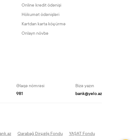
Online kredit ödənişi
Hökumət ödənişləri
Kartdan karta köçürmə
Onlayn növbə
Əlaqə nömrəsi
Bizə yazın
981
bank@yelo.az
ank.az
Qarabağ Dirçəliş Fondu
YAŞAT Fondu