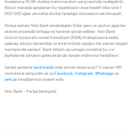
imzalanmış 10 illik strateji memorandum çərçivəsində reallaşdırılır.
Böyük maraqla qarşılanan bu təşəbbüsün əsas hədəfi ölkə üzrə 1
000 000 ağac əkməklə ekoloji tarazlığın bərpasına nail olmaqdır.
Aksiya zamanı Yelo Bank əməkdaşları Eldar şamı və zeytun ağacları
əkərək prosesdə birbaşa və həvəslə iştirak ediblər. Yelo Bank
özünün korporativ sosial məsuliyyət (KSM) strategiyasına sadiq
qalaraq, ekoloji davamlılığı və ətraf mühitə qayğını hər zaman diqqət
mərkəzində saxlayır. Bank təbiəti qorumağa yönəlmiş bu cür
layihələrdə iştirakını gələcəkdə də davam etdirməyi hədəfləyir.
Sərfəli şərtlərlə
tecili kredit
əldə etmək istəyirsiniz? O zaman 981
nömrəsinə zəng edin və ya
Facebook,
Instagram,
Whatsapp
və
yelo.az
hesablarımızı ziyarət edin.
Yelo Bank – Parlaq bankçılıq!