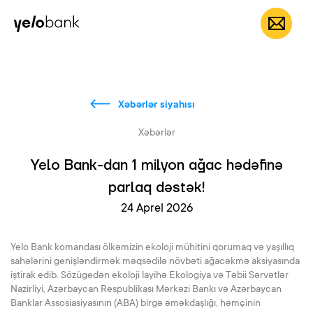
Fərdi
Biznes
Bank haqqında
AZ
Xəbərlər siyahısı
Xəbərlər
Yelo Bank-dan 1 milyon ağac hədəfinə
parlaq dəstək!
24 Aprel 2026
Yelo Bank komandası ölkəmizin ekoloji mühitini qorumaq və yaşıllıq
sahələrini genişləndirmək məqsədilə növbəti ağacəkmə aksiyasında
iştirak edib. Sözügedən ekoloji layihə Ekologiya və Təbii Sərvətlər
Nazirliyi, Azərbaycan Respublikası Mərkəzi Bankı və Azərbaycan
Banklar Assosiasiyasının (ABA) birgə əməkdaşlığı, həmçinin