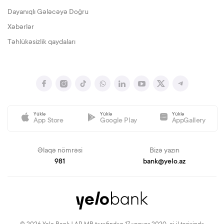
Dayanıqlı Gələcəyə Doğru
Xəbərlər
Təhlükəsizlik qaydaları
Yüklə
Yüklə
Yüklə
App Store
Google Play
AppGallery
Əlaqə nömrəsi
Bizə yazın
981
bank@yelo.az