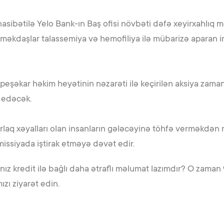
ibətilə Yelo Bank-ın Baş ofisi növbəti dəfə xeyirxahlıq mə
əməkdaşlar talassemiya və hemofiliya ilə mübarizə aparan 
peşəkar həkim heyətinin nəzarəti ilə keçirilən aksiya zaman
t edəcək.
arlaq xəyalları olan insanların gələcəyinə töhfə verməkdə
issiyada iştirak etməyə dəvət edir.
ınız kredit ilə bağlı daha ətraflı məlumat lazımdır? O zam
zı ziyarət edin.