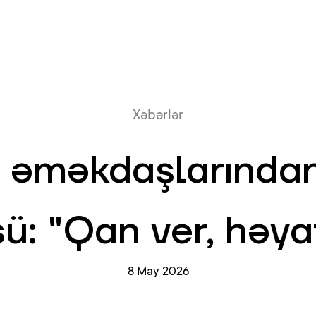
Onlayn növb
Xəbərlər
 əməkdaşlarında
ü: "Qan ver, həyat
8 May 2026