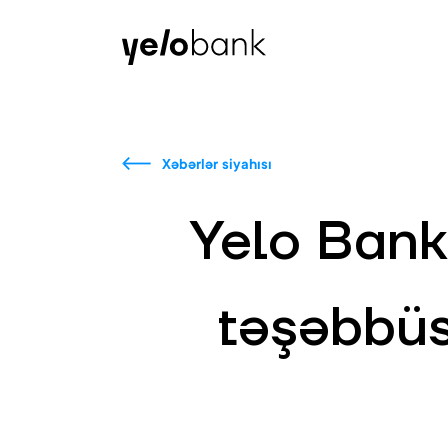
Fərdi
Biznes
Bank haqqında
Xəbərlər siyahısı
Yelo Bank
təşəbbüs