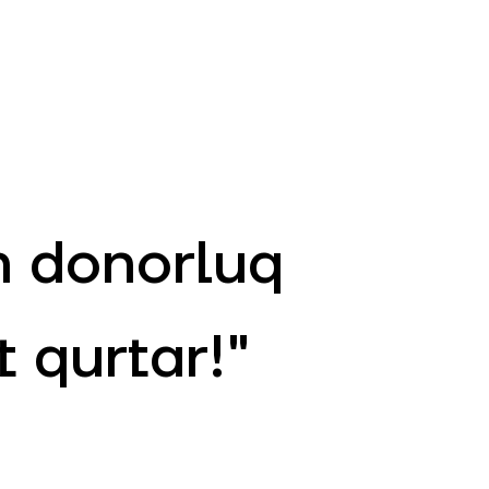
AZ
ə
ATM və Filiallar
981
n donorluq
 qurtar!"