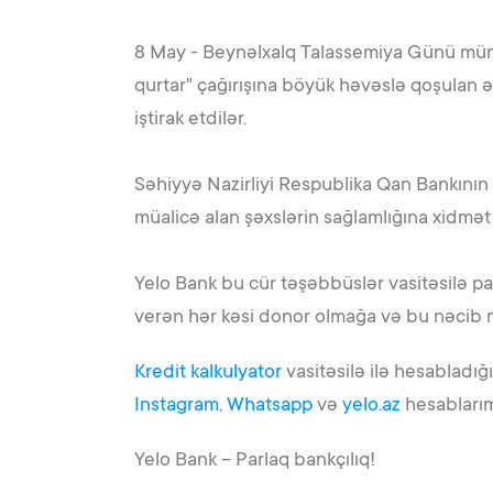
8 May - Beynəlxalq Talassemiya Günü münas
qurtar" çağırışına böyük həvəslə qoşulan 
iştirak etdilər.
Səhiyyə Nazirliyi Respublika Qan Bankının 
müalicə alan şəxslərin sağlamlığına xidmə
Yelo Bank bu cür təşəbbüslər vasitəsilə p
verən hər kəsi donor olmağa və bu nəcib m
Kredit kalkulyator
vasitəsilə ilə hesabladığ
Instagram
,
Whatsapp
və
yelo.az
hesablarımı
Yelo Bank – Parlaq bankçılıq!