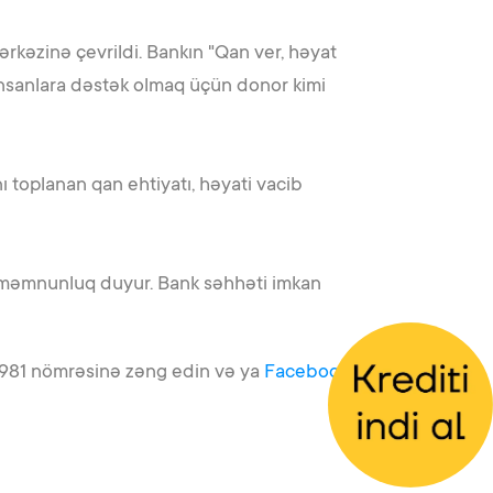
rkəzinə çevrildi. Bankın "Qan ver, həyat
insanlara dəstək olmaq üçün donor kimi
ı toplanan qan ehtiyatı, həyati vacib
n məmnunluq duyur. Bank səhhəti imkan
an 981 nömrəsinə zəng edin və ya
Facebook
,