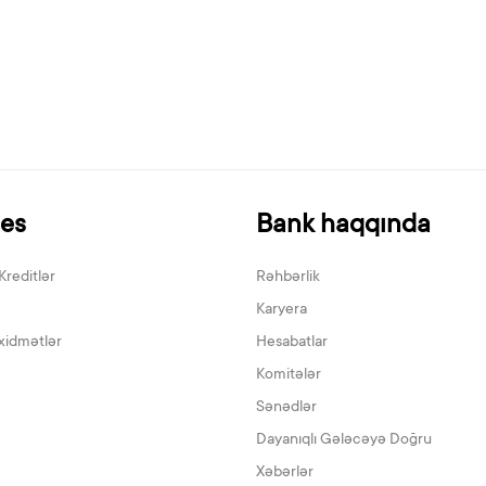
nes
Bank haqqında
Kreditlər
Rəhbərlik
Karyera
xidmətlər
Hesabatlar
Komitələr
Sənədlər
Dayanıqlı Gələcəyə Doğru
Xəbərlər