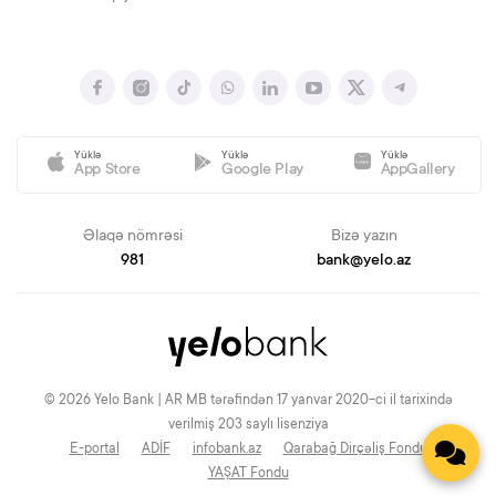
Yüklə
Yüklə
Yüklə
App Store
Google Play
AppGallery
Əlaqə nömrəsi
Bizə yazın
981
bank@yelo.az
© 2026 Yelo Bank | AR MB tərəfindən 17 yanvar 2020-ci il tarixində
verilmiş 203 saylı lisenziya
E-portal
ADİF
infobank.az
Qarabağ Dirçəliş Fondu
YAŞAT Fondu