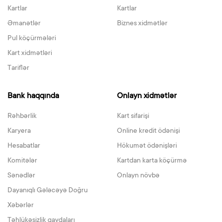
Kartlar
Kartlar
Əmanətlər
Biznes xidmətlər
Pul köçürmələri
Kart xidmətləri
Tariflər
Bank haqqında
Onlayn xidmətlər
Rəhbərlik
Kart sifarişi
Karyera
Online kredit ödənişi
Hesabatlar
Hökumət ödənişləri
Komitələr
Kartdan karta köçürmə
Sənədlər
Onlayn növbə
Dayanıqlı Gələcəyə Doğru
Xəbərlər
Təhlükəsizlik qaydaları