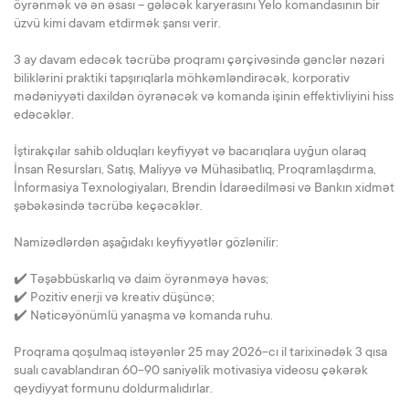
öyrənmək və ən əsası – gələcək karyerasını Yelo komandasının bir
üzvü kimi davam etdirmək şansı verir.
3 ay davam edəcək təcrübə proqramı çərçivəsində gənclər nəzəri
biliklərini praktiki tapşırıqlarla möhkəmləndirəcək, korporativ
mədəniyyəti daxildən öyrənəcək və komanda işinin effektivliyini hiss
edəcəklər.
İştirakçılar sahib olduqları keyfiyyət və bacarıqlara uyğun olaraq
İnsan Resursları, Satış, Maliyyə və Mühasibatlıq, Proqramlaşdırma,
İnformasiya Texnologiyaları, Brendin İdarəedilməsi və Bankın xidmət
şəbəkəsində təcrübə keçəcəklər.
Namizədlərdən aşağıdakı keyfiyyətlər gözlənilir:
✔️ Təşəbbüskarlıq və daim öyrənməyə həvəs;
✔️ Pozitiv enerji və kreativ düşüncə;
✔️ Nəticəyönümlü yanaşma və komanda ruhu.
Proqrama qoşulmaq istəyənlər 25 may 2026-cı il tarixinədək 3 qısa
sualı cavablandıran 60-90 saniyəlik motivasiya videosu çəkərək
qeydiyyat formunu doldurmalıdırlar.