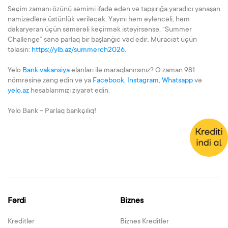
Seçim zamanı özünü səmimi ifadə edən və tapşırığa yaradıcı yanaşan
namizədlərə üstünlük veriləcək. Yayını həm əyləncəli, həm
dəkaryeran üçün səmərəli keçirmək istəyirsənsə, “Summer
Challenge” sənə parlaq bir başlanğıc vəd edir. Müraciət üçün
tələsin:
https://ylb.az/summerch2026.
Yelo
Bank vakansiya
elanları ilə maraqlanırsınız? O zaman 981
nömrəsinə zəng edin və ya
Facebook,
Instagram
,
Whatsapp
və
yelo.az
hesablarımızı ziyarət edin.
Yelo Bank – Parlaq bankçılıq!
Fərdi
Biznes
Kreditlər
Biznes Kreditlər