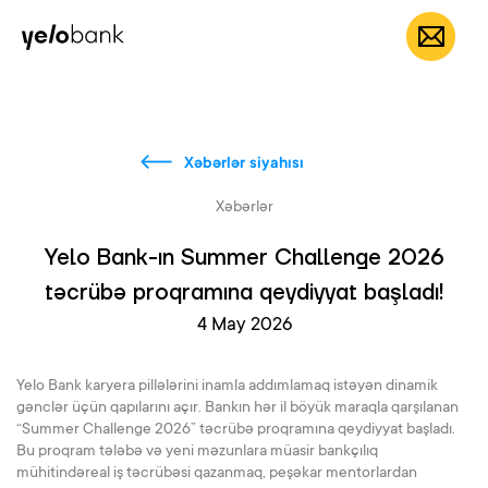
Fərdi
Biznes
Bank haqqında
AZ
Xəbərlər siyahısı
Xəbərlər
Yelo Bank-ın Summer Challenge 2026
təcrübə proqramına qeydiyyat başladı!
4 May 2026
Yelo Bank karyera pillələrini inamla addımlamaq istəyən dinamik
gənclər üçün qapılarını açır. Bankın hər il böyük maraqla qarşılanan
“Summer Challenge 2026” təcrübə proqramına qeydiyyat başladı.
Bu proqram tələbə və yeni məzunlara müasir bankçılıq
mühitindəreal iş təcrübəsi qazanmaq, peşəkar mentorlardan