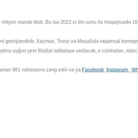
milyon manatı ötüb. Bu isə 2022-ci ilin sonu ilə müqayisədə 1
i genişləndirib. Xaçmaz, Tovuz və Masallıda rəqəmsal konseptli ye
inə uyğun yeni filiallar istifadəyə veriləcək, o cümlədən, mövcud
 zaman
981 nömrəsinə zəng edin və ya
Facebook
,
Instagram
,
Wh