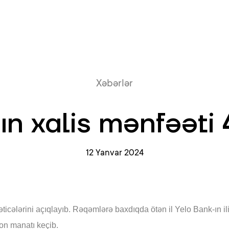
Onlayn növb
Xəbərlər
n xalis mənfəəti 
12 Yanvar 2024
icələrini açıqlayıb. Rəqəmlərə baxdıqda ötən il Yelo Bank-ın ili
yon manatı keçib.