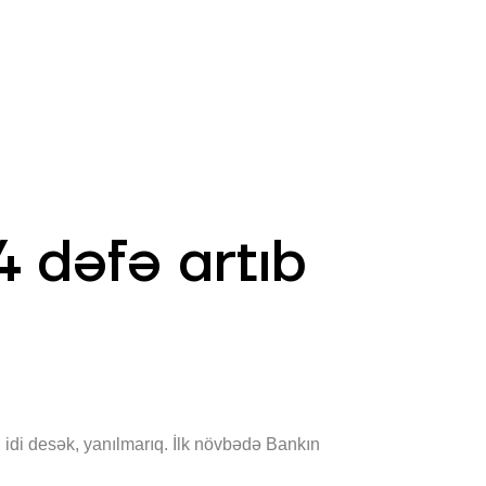
AZ
ə
ATM və Filiallar
981
4 dəfə artıb
 idi desək, yanılmarıq. İlk növbədə Bankın