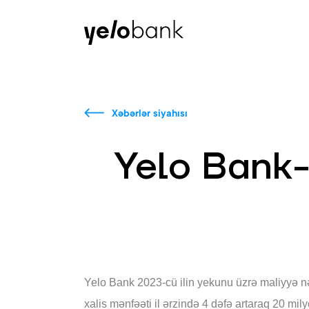
Fərdi
Biznes
Bank haqqında
Xəbərlər siyahısı
Yelo Bank-ı
Yelo Bank 2023-cü ilin yekunu üzrə maliyyə nət
xalis mənfəəti il ərzində 4 dəfə artaraq 20 mil