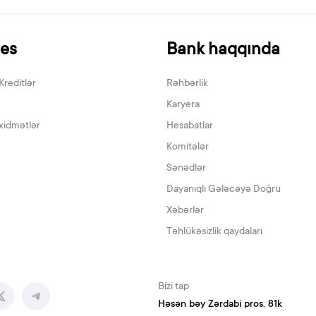
nes
Bank haqqında
Kreditlər
Rəhbərlik
Karyera
xidmətlər
Hesabatlar
Komitələr
Sənədlər
Dayanıqlı Gələcəyə Doğru
Xəbərlər
Təhlükəsizlik qaydaları
Bizi tap
Həsən bəy Zərdabi pros. 81k