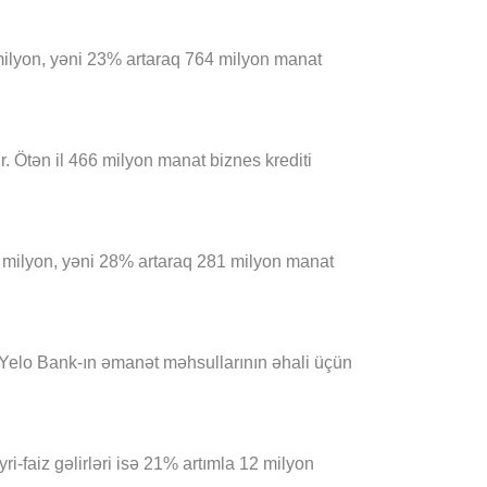
ilyon, yəni 23% artaraq 764 milyon manat
r. Ötən il 466 milyon manat biznes krediti
 61 milyon, yəni 28% artaraq 281 milyon manat
da Yelo Bank-ın əmanət məhsullarının əhali üçün
yri-faiz gəlirləri isə 21% artımla 12 milyon