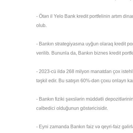
-
Ötən il
Yelo Bank kredit portfelinin artım din
olub.
- Bankın strategiyasına uyğun olaraq kredit por
verilib. Bununla da,
Bankın biznes kredit portf
- 2023-cü ildə 268 milyon manatdan çox istehla
təşkil edir. Bu satışın 60%-dən çoxu onlayn ka
- Bankın fiziki şəxslərin müddətli depozitləri
cəlbedici olduğunun göstəricisidir.
- Eyni zamanda Bankın faiz və qeyri-faiz gəlirlər