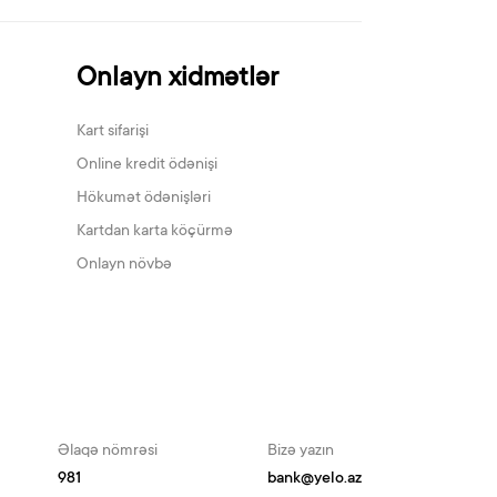
Onlayn xidmətlər
Kart sifarişi
Online kredit ödənişi
Hökumət ödənişləri
Kartdan karta köçürmə
Onlayn növbə
Əlaqə nömrəsi
Bizə yazın
981
bank@yelo.az