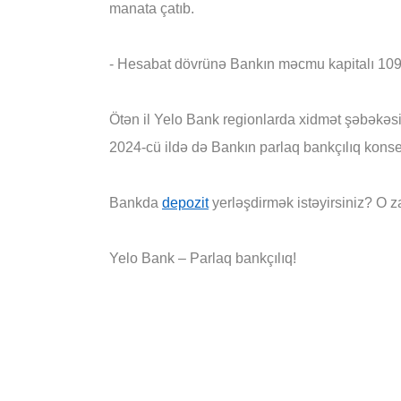
manata çatıb.
- Hesabat dövrünə Bankın məcmu kapitalı 109 
Ötən il Yelo Bank regionlarda xidmət şəbəkəsin
2024-cü ildə də Bankın parlaq bankçılıq konsept
Bankda
depozit
yerləşdirmək istəyirsiniz? O
Yelo Bank – Parlaq bankçılıq!