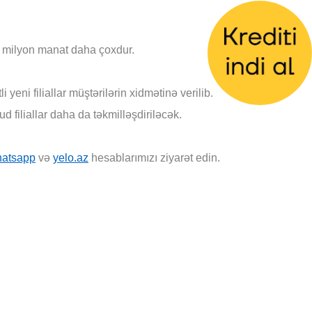
6 milyon manat daha çoxdur.
ni filiallar müştərilərin xidmətinə verilib.
 filiallar daha da təkmilləşdiriləcək.
atsapp
və
yelo.az
hesablarımızı ziyarət edin.