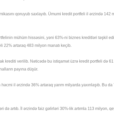
amikasını qoruyub saxlayıb. Ümumi kredit portfeli
il ərzində
142 m
tfelinin mühüm hissəsini, yəni 63%-ni biznes kreditləri təşkil edi
eli 22% artaraq 483 milyon manatı keçib.
k krediti verilib. Nəticədə bu istiqamət üzrə kredit portfeli də
nalların payına düşür.
nin həcmi il ərzində 36% artaraq yarım milyarda yaxınlaşıb. Bu 
i də artıb. İl ərzində faiz gəlirləri 30%-lik artımla 113 milyon, qe