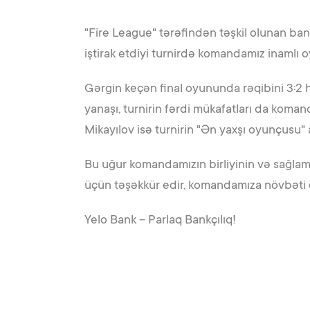
"Fire League" tərəfindən təşkil olunan ban
iştirak etdiyi turnirdə komandamız inamlı 
Gərgin keçən final oyununda rəqibini 3:2 h
yanaşı, turnirin fərdi mükafatları da koman
Mikayılov isə turnirin "Ən yaxşı oyunçusu" 
Bu uğur komandamızın birliyinin və sağlam
üçün təşəkkür edir, komandamıza növbəti o
Yelo Bank – Parlaq Bankçılıq!