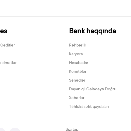
nes
Bank haqqında
Kreditlər
Rəhbərlik
Karyera
xidmətlər
Hesabatlar
Komitələr
Sənədlər
Dayanıqlı Gələcəyə Doğru
Xəbərlər
Təhlükəsizlik qaydaları
Bizi tap