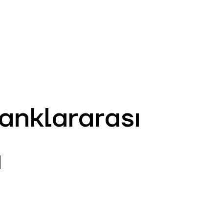
AZ
ə
ATM və Filiallar
981
anklararası
u