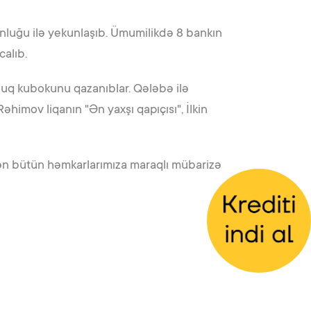
onluğu ilə yekunlaşıb. Ümumilikdə 8 bankın
calıb.
nluq kubokunu qazanıblar. Qələbə ilə
himov liqanın "Ən yaxşı qapıçısı", İlkin
dən bütün həmkarlarımıza maraqlı mübarizə