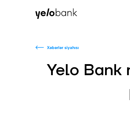
Fərdi
Biznes
Bank haqqında
Xəbərlər siyahısı
Yelo Bank 