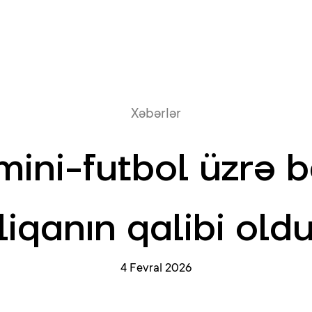
Onlayn növb
Xəbərlər
mini-futbol üzrə b
liqanın qalibi old
4 Fevral 2026