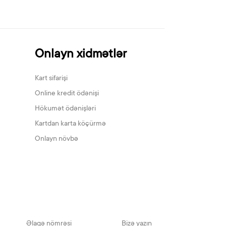
Onlayn xidmətlər
Kart sifarişi
Online kredit ödənişi
Hökumət ödənişləri
Kartdan karta köçürmə
Onlayn növbə
Əlaqə nömrəsi
Bizə yazın