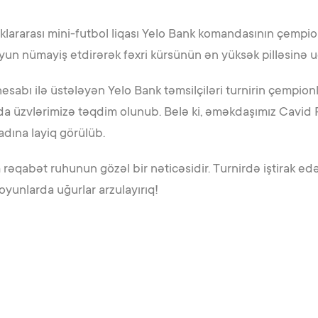
klararası mini-futbol liqası Yelo Bank komandasının çempi
oyun nümayiş etdirərək fəxri kürsünün ən yüksək pilləsinə u
esabı ilə üstələyən Yelo Bank təmsilçiləri turnirin çempio
da üzvlərimizə təqdim olunub. Belə ki, əməkdaşımız Cavid Rə
adına layiq görülüb.
 rəqabət ruhunun gözəl bir nəticəsidir. Turnirdə iştirak e
yunlarda uğurlar arzulayırıq!