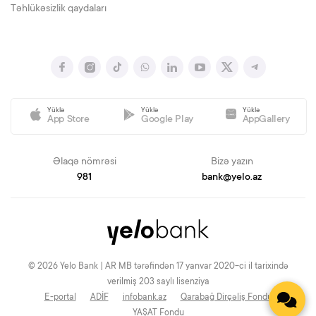
Təhlükəsizlik qaydaları
Yüklə
Yüklə
Yüklə
App Store
Google Play
AppGallery
Əlaqə nömrəsi
Bizə yazın
981
bank@yelo.az
© 2026 Yelo Bank | AR MB tərəfindən 17 yanvar 2020-ci il tarixində
verilmiş 203 saylı lisenziya
E-portal
ADİF
infobank.az
Qarabağ Dirçəliş Fondu
YAŞAT Fondu