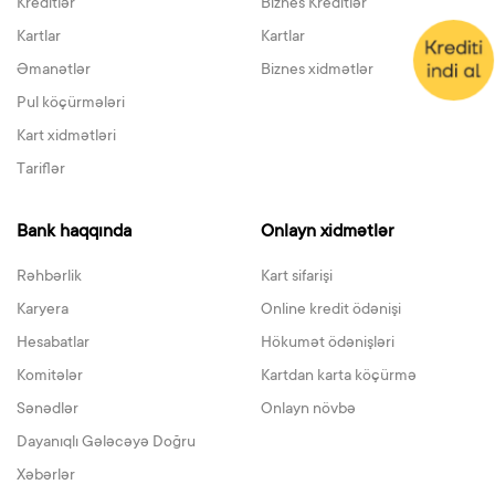
Kreditlər
Biznes Kreditlər
Kartlar
Kartlar
Əmanətlər
Biznes xidmətlər
Pul köçürmələri
Kart xidmətləri
Tariflər
Bank haqqında
Onlayn xidmətlər
Rəhbərlik
Kart sifarişi
Karyera
Online kredit ödənişi
Hesabatlar
Hökumət ödənişləri
Komitələr
Kartdan karta köçürmə
Sənədlər
Onlayn növbə
Dayanıqlı Gələcəyə Doğru
Xəbərlər