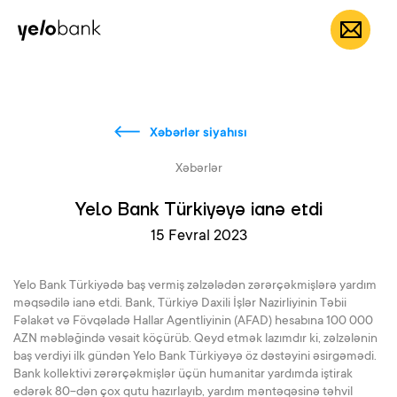
Fərdi
Biznes
Bank haqqında
AZ
Xəbərlər siyahısı
Xəbərlər
Yelo Bank Türkiyəyə ianə etdi
15 Fevral 2023
Yelo Bank Türkiyədə baş vermiş zəlzələdən zərərçəkmişlərə yardım
məqsədilə ianə etdi. Bank, Türkiyə Daxili İşlər Nazirliyinin Təbii
Fəlakət və Fövqəladə Hallar Agentliyinin (AFAD) hesabına 100 000
AZN məbləğində vəsait köçürüb. Qeyd etmək lazımdır ki, zəlzələnin
baş verdiyi ilk gündən Yelo Bank Türkiyəyə öz dəstəyini əsirgəmədi.
Bank kollektivi zərərçəkmişlər üçün humanitar yardımda iştirak
edərək 80-dən çox qutu hazırlayıb, yardım məntəqəsinə təhvil