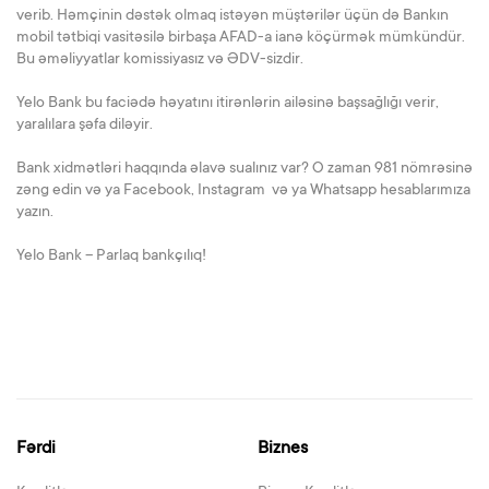
verib. Həmçinin dəstək olmaq istəyən müştərilər üçün də Bankın
mobil tətbiqi vasitəsilə birbaşa AFAD-a ianə köçürmək mümkündür.
Bu əməliyyatlar komissiyasız və ƏDV-sizdir.
Yelo Bank bu faciədə həyatını itirənlərin ailəsinə başsağlığı verir,
yaralılara şəfa diləyir.
Bank xidmətləri haqqında əlavə sualınız var? O zaman 981 nömrəsinə
zəng edin və ya Facebook, Instagram və ya Whatsapp hesablarımıza
yazın.
Yelo Bank – Parlaq bankçılıq!
Fərdi
Biznes