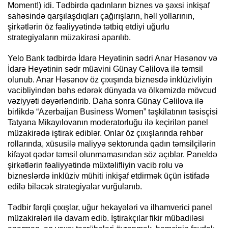
Moment!) idi. Tədbirdə qadınların biznes və şəxsi inkişaf
sahəsində qarşılaşdıqları çağırışların, həll yollarının,
şirkətlərin öz fəaliyyətində tətbiq etdiyi uğurlu
strategiyaların müzakirəsi aparılıb.
Yelo Bank tədbirdə İdarə Heyətinin sədri Anar Həsənov və
İdarə Heyətinin sədr müavini Günay Cəlilova ilə təmsil
olunub. Anar Həsənov öz çıxışında biznesdə inklüzivliyin
vacibliyindən bəhs edərək dünyada və ölkəmizdə mövcud
vəziyyəti dəyərləndirib. Daha sonra Günay Cəlilova ilə
birlikdə “Azerbaijan Business Women” təşkilatının təsisçisi
Tatyana Mikayılovanın moderatorluğu ilə keçirilən panel
müzakirədə iştirak ediblər. Onlar öz çıxışlarında rəhbər
rollarında, xüsusilə maliyyə sektorunda qadın təmsilçilərin
kifayət qədər təmsil olunmamasından söz açıblar. Paneldə
şirkətlərin fəaliyyətində müxtəlifliyin vacib rolu və
bizneslərdə inklüziv mühiti inkişaf etdirmək üçün istifadə
edilə biləcək strategiyalar vurğulanıb.
Tədbir fərqli çıxışlar, uğur hekayələri və ilhamverici panel
müzakirələri ilə davam edib. İştirakçılar fikir mübadiləsi