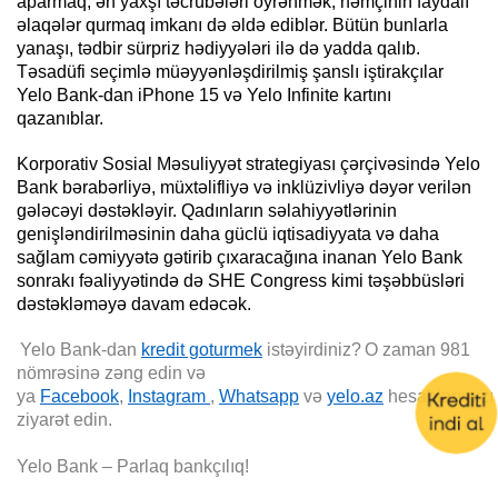
aparmaq, ən yaxşı təcrübələri öyrənmək, həmçinin faydalı
əlaqələr qurmaq imkanı də əldə ediblər. Bütün bunlarla
yanaşı, tədbir sürpriz hədiyyələri ilə də yadda qalıb.
Təsadüfi seçimlə müəyyənləşdirilmiş şanslı iştirakçılar
Yelo Bank-dan iPhone 15 və Yelo Infinite kartını
qazanıblar.
Korporativ Sosial Məsuliyyət strategiyası çərçivəsində Yelo
Bank bərabərliyə, müxtəlifliyə və inklüzivliyə dəyər verilən
gələcəyi dəstəkləyir. Qadınların səlahiyyətlərinin
genişləndirilməsinin daha güclü iqtisadiyyata və daha
sağlam cəmiyyətə gətirib çıxaracağına inanan Yelo Bank
sonrakı fəaliyyətində də SHE Congress kimi təşəbbüsləri
dəstəkləməyə davam edəcək.
Yelo Bank-dan
kredit goturmek
istəyirdiniz?
O zaman
981
nömrəsinə zəng edin və
ya
Facebook
,
Instagram
,
Whatsapp
və
yelo.az
hesablarımızı
ziyarət edin.
Yelo Bank – Parlaq bankçılıq!