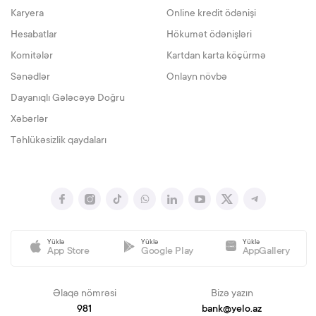
Karyera
Online kredit ödənişi
Hesabatlar
Hökumət ödənişləri
Komitələr
Kartdan karta köçürmə
Sənədlər
Onlayn növbə
Dayanıqlı Gələcəyə Doğru
Xəbərlər
Təhlükəsizlik qaydaları
Yüklə
Yüklə
Yüklə
App Store
Google Play
AppGallery
Əlaqə nömrəsi
Bizə yazın
981
bank@yelo.az