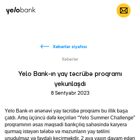
Fərdi
Biznes
Bank haqqında
AZ
Xəbərlər siyahısı
Xəbərlər
Yelo Bank-ın yay təcrübə proqramı
yekunlaşdı
8 Sentyabr 2023
Yelo Bank-ın ənənəvi yay təcrübə proqramı bu illik başa
çatdı. Artıq üçüncü dəfə keçirilən “Yelo Summer Challenge”
proqramının əsas məqsədi bankçılıq sahəsində karyera
qurmaq istəyən tələbə və məzunların yay tətilini
unudulmaz və faydalı keçirməkdir. 2 aya yaxın davam edən