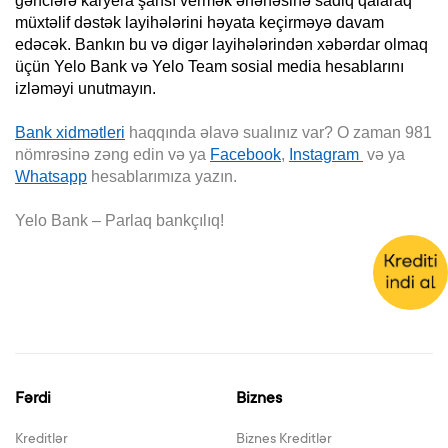
gənclərə karyera şansı vermək ənənəsinə sadiq qalaraq
müxtəlif dəstək layihələrini həyata keçirməyə davam
edəcək. Bankın bu və digər layihələrindən xəbərdar olmaq
üçün Yelo Bank və Yelo Team sosial media hesablarını
izləməyi unutmayın.
Bank xidmətleri
haqqında əlavə sualınız var? O zaman 981
nömrəsinə zəng edin və ya
Facebook
,
Instagram
və ya
Whatsapp
hesablarımıza yazın.
Yelo Bank – Parlaq bankçılıq!
Fərdi
Biznes
Kreditlər
Biznes Kreditlər