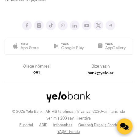
Təhlükəsizlik qaydaları
Yüklə
Yüklə
Yüklə
App Store
Google Play
AppGallery
Əlaqə nömrəsi
Bizə yazın
981
bank@yelo.az
© 2026 Yelo Bank | AR MB tərəfindən 17 yanvar 2020-ci il tarixində
verilmiş 203 saylı lisenziya
E-portal
ADİF
infobank.az
Qarabağ Dirçəliş Fondu
YAŞAT Fondu