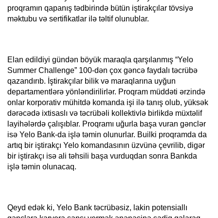
proqramın qapanış tədbirində bütün iştirakçılar tövsiyə
məktubu və sertifikatlar ilə təltif olunublar.
Elan edildiyi gündən böyük maraqla qarşılanmış “Yelo
Summer Challenge” 100-dən çox gəncə faydalı təcrübə
qazandırıb. İştirakçılar bilik və maraqlarına uyğun
departamentlərə yönləndirilirlər. Proqram müddəti ərzində
onlar korporativ mühitdə komanda işi ilə tanış olub, yüksək
dərəcədə ixtisaslı və təcrübəli kollektivlə birlikdə müxtəlif
layihələrdə çalışıblar. Proqramı uğurla başa vuran gənclər
isə Yelo Bank-da işlə təmin olunurlar. Builki proqramda da
artıq bir iştirakçı Yelo komandasının üzvünə çevrilib, digər
bir iştirakçı isə ali təhsili başa vurduqdan sonra Bankda
işlə təmin olunacaq.
Qeyd edək ki, Yelo Bank təcrübəsiz, lakin potensiallı