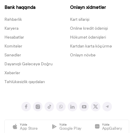
Bank haqqında
Onlayn xidmətlər
Rəhbərlik
Kart sifarişi
Karyera
Online kredit ödənişi
Hesabatlar
Hökumət ödənişləri
Komitələr
Kartdan karta köçürmə
Sənədlər
Onlayn növbə
Dayanıqlı Gələcəyə Doğru
Xəbərlər
Təhlükəsizlik qaydaları
Yüklə
Yüklə
Yüklə
App Store
Google Play
AppGallery