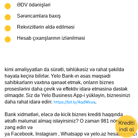
ƏDV ödənişləri
Sərəncamlara baxış
Rekvizitlərin əldə edilməsi
Hesab çıxarışlarının izlənilməsi
kimi əməliyyatları da sürətli, təhlükəsiz və rahat şəkildə
həyata keçirə bilirlər. Yelo Bank-ın əsas məqsədi
sahibkarların vaxtına qənaət etmək, onların biznes
proseslərini daha çevik və effektiv idarə etməsinə dəstək
olmaqdır. Siz də Yelo Business App-i yükləyin, biznesinizi
daha rahat idarə edin:
.
https://bit.ly/4qdWxya
Bank xidmətləri, eləcə də kicik biznes krediti haqqında
ətraflı məlumat almaq istəyirsiniz? O zaman 981 nömrəsinə
zəng edin və
ya Facebook, Instagram , Whatsapp və yelo.az hesablarımızı