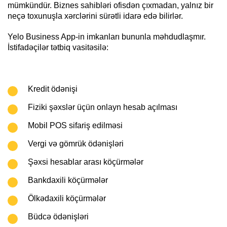
mümkündür. Biznes sahibləri ofisdən çıxmadan, yalnız bir
neçə toxunuşla xərclərini sürətli idarə edə bilirlər.
Yelo Business App-in imkanları bununla məhdudlaşmır.
İstifadəçilər tətbiq vasitəsilə:
Kredit ödənişi
Fiziki şəxslər üçün onlayn hesab açılması
Mobil POS sifariş edilməsi
Vergi və gömrük ödənişləri
Şəxsi hesablar arası köçürmələr
Bankdaxili köçürmələr
Ölkədaxili köçürmələr
Büdcə ödənişləri