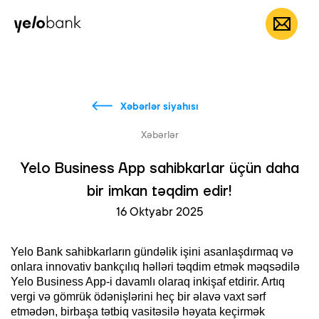
Fərdi
Biznes
Bank haqqında
AZ
Xəbərlər siyahısı
Xəbərlər
Yelo Business App sahibkarlar üçün daha
bir imkan təqdim edir!
16 Oktyabr 2025
Yelo Bank sahibkarların gündəlik işini asanlaşdırmaq və
onlara innovativ bankçılıq həlləri təqdim etmək məqsədilə
Yelo Business App-i davamlı olaraq inkişaf etdirir. Artıq
vergi və gömrük ödənişlərini heç bir əlavə vaxt sərf
etmədən, birbaşa tətbiq vasitəsilə həyata keçirmək