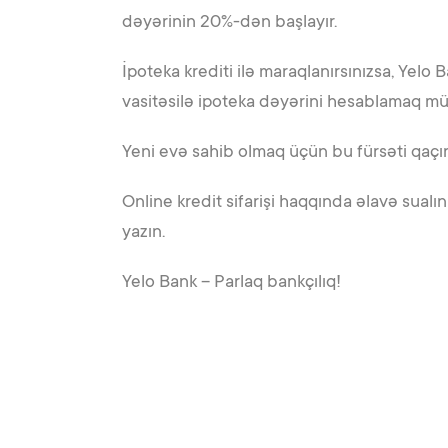
dəyərinin 20%-dən başlayır.
İpoteka krediti ilə maraqlanırsınızsa, Yelo
vasitəsilə ipoteka dəyərini hesablamaq müm
Yeni evə sahib olmaq üçün bu fürsəti qaçır
Online kredit sifarişi haqqında əlavə sua
yazın.
Yelo Bank – Parlaq bankçılıq!