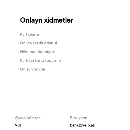
Onlayn xidmətlər
Kart sifarişi
Online kredit ödənişi
Hökumət ödənişləri
Kartdan karta köçürmə
Onlayn növbə
Əlaqə nömrəsi
Bizə yazın
981
bank@yelo.az