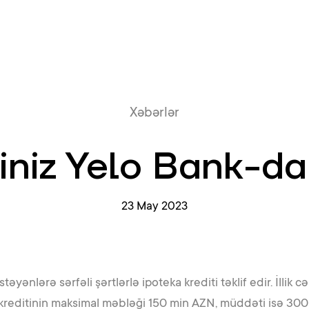
Onlayn növb
Xəbərlər
iniz Yelo Bank-d
23 May 2023
əyənlərə sərfəli şərtlərlə ipoteka krediti təklif edir. İllik 
 kreditinin maksimal məbləği 150 min AZN, müddəti isə 300