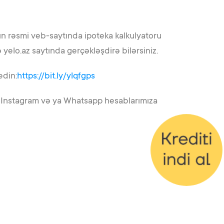
nkın rəsmi veb-saytında ipoteka kalkulyatoru
elo.az saytında gerçəkləşdirə bilərsiniz.
edin:
https://bit.ly/ylqfgps
, Instagram və ya Whatsapp hesablarımıza