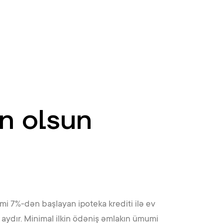
AZ
ə
ATM və Filiallar
981
an olsun
cəmi 7%-dən başlayan ipoteka krediti ilə ev
 aydır. Minimal ilkin ödəniş əmlakın ümumi