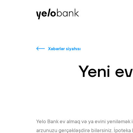
Fərdi
Biznes
Bank haqqında
Xəbərlər siyahısı
Yeni ev
Yelo Bank ev almaq və ya evini yeniləmək ist
arzunuzu gerçəkləşdirə bilərsiniz. İpoteka