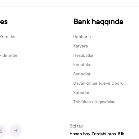
nes
Bank haqqında
Kreditlər
Rəhbərlik
Karyera
xidmətlər
Hesabatlar
Komitələr
Sənədlər
Dayanıqlı Gələcəyə Doğru
Xəbərlər
Təhlükəsizlik qaydaları
Bizi tap
Həsən bəy Zərdabi pros. 81k