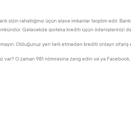
 Bank sizin rahatlığınız üçün əlavə imkanlar təqdim edir. Ba
kündür. Gələcəkdə ipoteka krediti üçün ödənişlərinizi də y
mayın. Olduğunuz yeri tərk etmədən krediti onlayn sifariş 
lınız var? O zaman 981 nömrəsinə zəng edin və ya Facebook