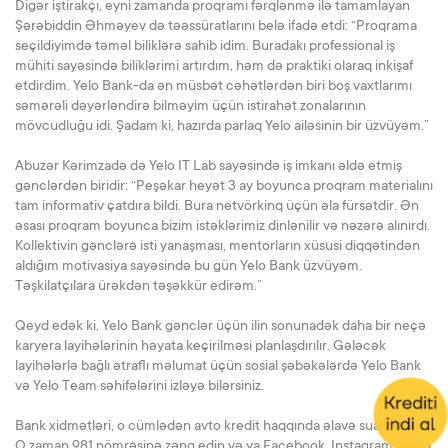
Digər iştirakçı, eyni zamanda proqramı fərqlənmə ilə tamamlayan
Şərəbiddin Əhməyev də təəssüratlarını belə ifadə etdi: “Proqrama
seçildiyimdə təməl biliklərə sahib idim. Buradakı professional iş
mühiti sayəsində biliklərimi artırdım, həm də praktiki olaraq inkişaf
etdirdim. Yelo Bank-da ən müsbət cəhətlərdən biri boş vaxtlarımı
səmərəli dəyərləndirə bilməyim üçün istirahət zonalarının
mövcudluğu idi. Şadam ki, hazırda parlaq Yelo ailəsinin bir üzvüyəm.”
Abuzər Kərimzadə də Yelo IT Lab sayəsində iş imkanı əldə etmiş
gənclərdən biridir: “Peşəkar heyət 3 ay boyunca proqram materialını
tam informativ çatdıra bildi. Bura netvörkinq üçün əla fürsətdir. Ən
əsası proqram boyunca bizim istəklərimiz dinlənilir və nəzərə alınırdı.
Kollektivin gənclərə isti yanaşması, mentorların xüsusi diqqətindən
aldığım motivasiya sayəsində bu gün Yelo Bank üzvüyəm.
Təşkilatçılara ürəkdən təşəkkür edirəm.”
Qeyd edək ki, Yelo Bank gənclər üçün ilin sonunadək daha bir neçə
karyera layihələrinin həyata keçirilməsi planlaşdırılır. Gələcək
layihələrlə bağlı ətraflı məlumat üçün sosial şəbəkələrdə Yelo Bank
və Yelo Team səhifələrini izləyə bilərsiniz.
Bank xidmətləri, o cümlədən avto kredit haqqında əlavə sualınız var?
O zaman 981 nömrəsinə zəng edin və ya Facebook, Instagram və ya