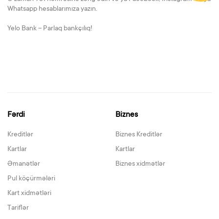
Whatsapp hesablarımıza yazın.
Yelo Bank – Parlaq bankçılıq!
Fərdi
Biznes
Kreditlər
Biznes Kreditlər
Kartlar
Kartlar
Əmanətlər
Biznes xidmətlər
Pul köçürmələri
Kart xidmətləri
Tariflər