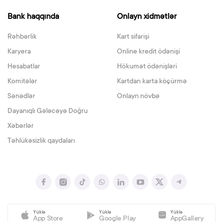
Bank haqqında
Onlayn xidmətlər
Rəhbərlik
Kart sifarişi
Karyera
Online kredit ödənişi
Hesabatlar
Hökumət ödənişləri
Komitələr
Kartdan karta köçürmə
Sənədlər
Onlayn növbə
Dayanıqlı Gələcəyə Doğru
Xəbərlər
Təhlükəsizlik qaydaları
Yüklə
Yüklə
Yüklə
App Store
Google Play
AppGallery