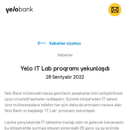
Fərdi
Biznes
Bank haqqında
AZ
Xəbərlər siyahısı
Xəbərlər
Yelo IT Lab proqramı yekunlaşdı
28 Sentyabr 2022
Yelo Bank mütəmadi olaraq gənclərin peşəkarlar kimi yetişdirilməsi
üçün müxtəlif layihələr reallaşdırır. Sürətlə inkişaf edən İT sahəsi
üzrə mütəxəssislərə tələbin hər gün daha da artmasını nəzərə alan
Yelo Bank-ın başladığı “IT Lab” proqramı yekunlaşıb.
Layihə çərçivəsində İT sahəsinə marağı olan və gələcək karyerasını
bu istiqamətdə qurmaq istəyən potensiallı 35 gənc üç ay ərzində