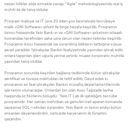
nəzəri biliklər əldə etməklə yanaşı, "Agile" metodologiyasında real iş
mühiti ilə də tanış oldular.
Proqram maliyyə və İT üzrə 20 ildən çox beynəlxalq təcrübəyə
malik «GNI Software» şirkəti ilə birgə həyata keçirilib. Proqramın
birinci hissəsində Yelo Bank-ın və «GNI Software» şirkətinin ixtisaslı
komandası tərəfindən sahə üzrə zəruri olan nəzəri təlimlər keçirilib.
Proqramın ikinci hissəsində isə öyrənilmiş biliklərin tətbiqinə xüsusi
şərait yaradılıb. İştirakçılar Bankın fəaliyyətində yaxından iştirak edib,
onlara tapşırılan işləri uğurla yerinə yetirib, müasir korporativ mühitlə
yaxından tanış olublar.
Proqramın sonunda keçirilən bağlanış tədbirində bütün iştirakçılar
sertifikat və tövsiyə məktubları ilə təltif edilib. Qeyd edək ki,
proqramın ən fəal iştirakçıları Bankın müvafiq departamentlərində
işlə təmin olunacaqlar. Onlardan biri olan Aysu Tağızadə layihə
haqqında öz fikirlərini bölüşdü: “Yelo IT Lab ilk qatıldığım təcrübə
proqramıdır. Hər zaman mehriban və gəncləri irəli aparan komanda
sayəsinsə SQL-i sıfırdan öyrəndim. Yelo Bank-ın təmin etdiyi bütün
imkanları dəyərləndirdim, nəticədə karyeramın ilk fürsətini
qazandım.”