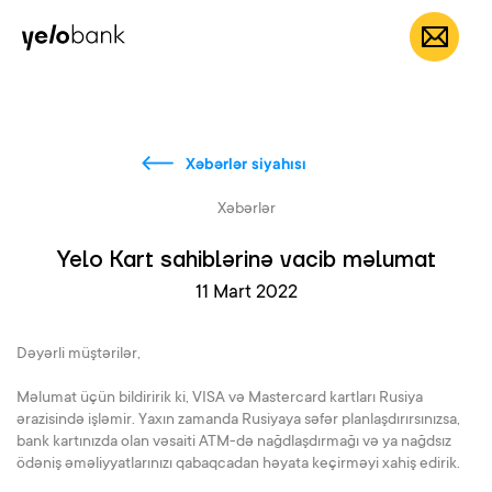
Fərdi
Biznes
Bank haqqında
AZ
Xəbərlər siyahısı
Xəbərlər
Yelo Kart sahiblərinə vacib məlumat
11 Mart 2022
Dəyərli müştərilər,
Məlumat üçün bildiririk ki, VISA və Mastercard kartları Rusiya
ərazisində işləmir. Yaxın zamanda Rusiyaya səfər planlaşdırırsınızsa,
bank kartınızda olan vəsaiti ATM-də nağdlaşdırmağı və ya nağdsız
ödəniş əməliyyatlarınızı qabaqcadan həyata keçirməyi xahiş edirik.