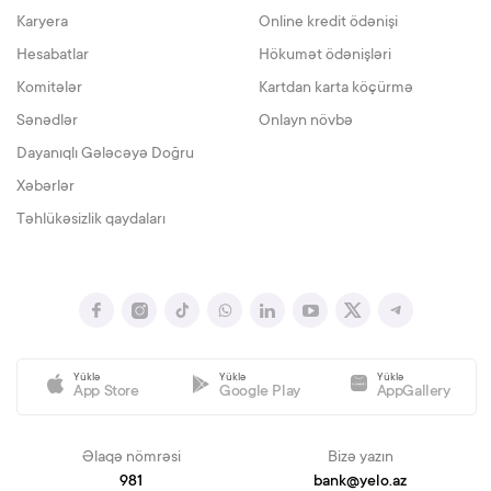
Karyera
Online kredit ödənişi
Hesabatlar
Hökumət ödənişləri
Komitələr
Kartdan karta köçürmə
Sənədlər
Onlayn növbə
Dayanıqlı Gələcəyə Doğru
Xəbərlər
Təhlükəsizlik qaydaları
Yüklə
Yüklə
Yüklə
App Store
Google Play
AppGallery
Əlaqə nömrəsi
Bizə yazın
981
bank@yelo.az