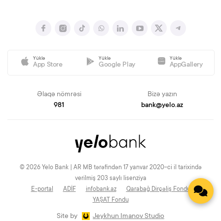
Yüklə
Yüklə
Yüklə
App Store
Google Play
AppGallery
Əlaqə nömrəsi
Bizə yazın
981
bank@yelo.az
© 2026 Yelo Bank | AR MB tərəfindən 17 yanvar 2020-ci il tarixində
verilmiş 203 saylı lisenziya
E-portal
ADİF
infobank.az
Qarabağ Dirçəliş Fondu
YAŞAT Fondu
Site by
Jeykhun Imanov Studio