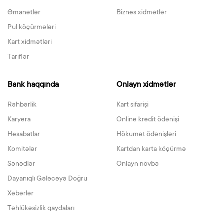
Əmanətlər
Biznes xidmətlər
Pul köçürmələri
Kart xidmətləri
Tariflər
Bank haqqında
Onlayn xidmətlər
Rəhbərlik
Kart sifarişi
Karyera
Online kredit ödənişi
Hesabatlar
Hökumət ödənişləri
Komitələr
Kartdan karta köçürmə
Sənədlər
Onlayn növbə
Dayanıqlı Gələcəyə Doğru
Xəbərlər
Təhlükəsizlik qaydaları