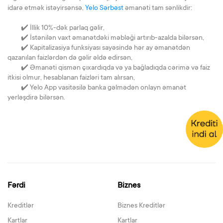
idarə etmək istəyirsənsə,
Yelo Sərbəst
əmanəti tam sənlikdir:
✔️ İllik 10%-dək parlaq gəlir,
✔️ İstənilən vaxt əmanətdəki məbləği artırıb-azalda bilərsən,
✔️ Kapitalizasiya funksiyası sayəsində hər ay əmanətdən
qazanılan faizlərdən də gəlir əldə edirsən,
✔️ Əmanəti qismən çıxardıqda və ya bağladıqda cərimə və faiz
itkisi olmur, hesablanan faizləri tam alırsan,
✔️ Yelo App vasitəsilə banka gəlmədən onlayn əmanət
yerləşdirə bilərsən.
Fərdi
Biznes
Kreditlər
Biznes Kreditlər
Kartlar
Kartlar