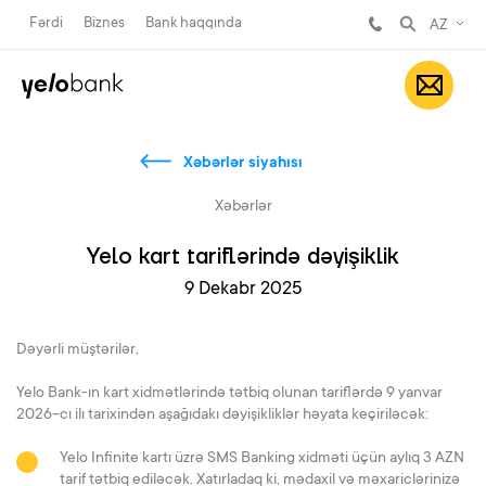
Fərdi
Biznes
Bank haqqında
AZ
Xəbərlər siyahısı
Xəbərlər
Yelo kart tariflərində dəyişiklik
9 Dekabr 2025
Dəyərli müştərilər,
Yelo Bank-ın kart xidmətlərində tətbiq olunan tariflərdə 9 yanvar
2026-cı ilı tarixindən aşağıdakı dəyişikliklər həyata keçiriləcək:
Yelo Infinite kartı üzrə SMS Banking xidməti üçün aylıq 3 AZN
tarif tətbiq ediləcək. Xatırladaq ki, mədaxil və məxariclərinizə