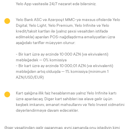
Yelo App vasitəsilə 24/7 nəzarət edə bilərsiniz.
Yelo Bank ASC və Azərpoçt MMC-yə məxsus ofislərdə Yelo
Digital, Yelo Light, Yelo Premium, Yelo Infinite və Yelo
kredit/taksit kartları ilə (yalnız şəxsi vəsaitdən istifadə
edilməklə) aparılan POS-nağdlaşdırma əməliyyatları üzrə
aşağıdakı tariflər müəyyən olunur:
- Bir kart üzrə ay ərzində 10 000 AZN (və ekvivalenti)
məbləğədək — 0% komissiya
- Bir kart üzrə ay ərzində 10 000,01 AZN (və ekvivalenti)
məbləğdən artıq olduqda — 1% komissiya (minimum 1
AZN/USD/EUR)
Kart qalığına illik faiz hesablanması yalnız Yelo Infinite kartı
üzrə aparılacaq. Digər kart sahibləri isə əlavə gəlir üçün
keşbek imkanını, əmanət məhsullarını və Yelo Invest xidmətini
dəyərləndirməyə davam edəcəklər.
Əgər vəsaitindən gəlir qazanmaq, eyni zamanda onu istədiyin kimi