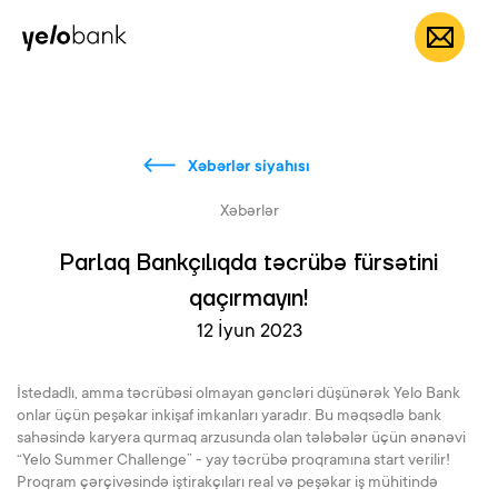
Fərdi
Biznes
Bank haqqında
AZ
Xəbərlər siyahısı
Xəbərlər
Parlaq Bankçılıqda təcrübə fürsətini
qaçırmayın!
12 İyun 2023
İstedadlı, amma təcrübəsi olmayan gəncləri düşünərək Yelo Bank
onlar üçün peşəkar inkişaf imkanları yaradır. Bu məqsədlə bank
sahəsində karyera qurmaq arzusunda olan tələbələr üçün ənənəvi
“Yelo Summer Challenge” - yay təcrübə proqramına start verilir!
Proqram çərçivəsində iştirakçıları real və peşəkar iş mühitində