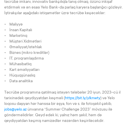
təcrübə imkanı, innovativ bankçılıqla tanış olmaq, özünü inkişaf
etdirmək və ən əsası Yelo Bank-da parlaq karyera başlanğıcı gözləyir.
İştirakçılar aşağıdakı istiqamətlər üzrə təcrübə keçəcəklər:
• Maliyyə
• İnsan Kapitalı
• Marketinq
• Müştəri Xidmətləri
• Əməliyyat/istehlak
• Biznes (mikro kreditlər)
• İT, proqramlaşdırma
• Mühasibatlıq
• Kart əməliyyatları
• Hüquqşünaslıq
• Data analitika
Təcrübə proqramına qatılmaq istəyən tələbələr 20 iyun, 2023-cü il
tarixinədək qeydiyyatdan keçməli (
https://bit.ly/ylknwty
) və Yelo
loqosu daşıyan hər hansısa bir əşya, fon və s. ilə fotoşəkil çəkib,
jobs@yelo.az
ünvanına “Summer Challenge 2023” mövzusu ilə
göndərməlidirlər. Qeyd edək ki, yalnız həm şəkil, həm də
qeydiyyatdan keçmiş namizədlər nəzərdən keçiriləcəkdir.