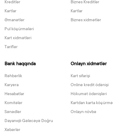
Kreditlər
Biznes Kreditlər
Kartlar
Kartlar
Əmanətlər
Biznes xidmətlər
Pul köçürmələri
Kart xidmətləri
Tariflər
Bank haqqında
Onlayn xidmətlər
Rəhbərlik
Kart sifarişi
Karyera
Online kredit ödənişi
Hesabatlar
Hökumət ödənişləri
Komitələr
Kartdan karta köçürmə
Sənədlər
Onlayn növbə
Dayanıqlı Gələcəyə Doğru
Xəbərlər