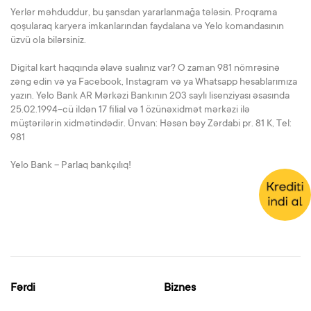
Yerlər məhduddur, bu şansdan yararlanmağa tələsin. Proqrama
qoşularaq karyera imkanlarından faydalana və Yelo komandasının
üzvü ola bilərsiniz.
Digital kart haqqında əlavə sualınız var? O zaman 981 nömrəsinə
zəng edin və ya Facebook, Instagram və ya Whatsapp hesablarımıza
yazın. Yelo Bank AR Mərkəzi Bankının 203 saylı lisenziyası əsasında
25.02.1994-cü ildən 17 filial və 1 özünəxidmət mərkəzi ilə
müştərilərin xidmətindədir. Ünvan: Həsən bəy Zərdabi pr. 81 K, Tel:
981
Yelo Bank – Parlaq bankçılıq!
Fərdi
Biznes