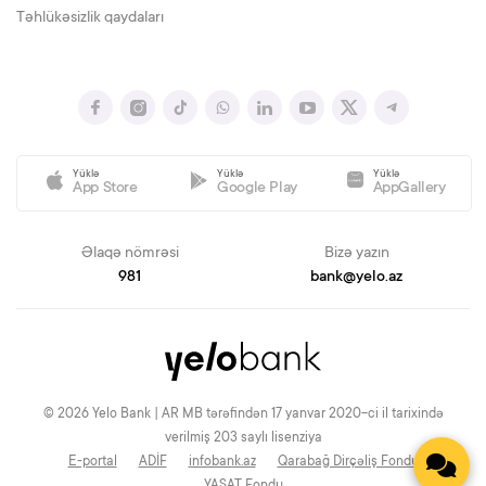
Təhlükəsizlik qaydaları
Yüklə
Yüklə
Yüklə
App Store
Google Play
AppGallery
Əlaqə nömrəsi
Bizə yazın
981
bank@yelo.az
© 2026 Yelo Bank | AR MB tərəfindən 17 yanvar 2020-ci il tarixində
verilmiş 203 saylı lisenziya
E-portal
ADİF
infobank.az
Qarabağ Dirçəliş Fondu