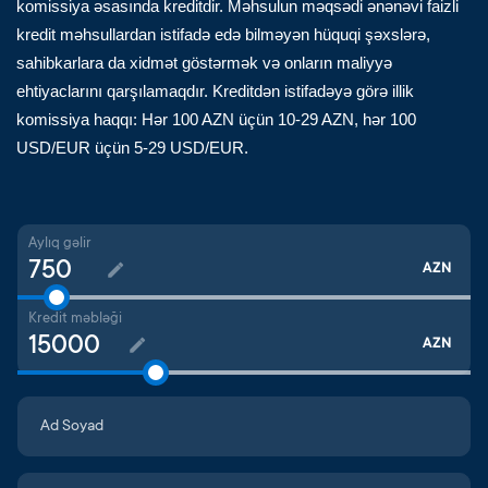
komissiya əsasında kreditdir. Məhsulun məqsədi ənənəvi faizli
kredit məhsullardan istifadə edə bilməyən hüquqi şəxslərə,
sahibkarlara da xidmət göstərmək və onların maliyyə
ehtiyaclarını qarşılamaqdır. Kreditdən istifadəyə görə illik
komissiya haqqı: Hər 100 AZN üçün 10-29 AZN, hər 100
USD/EUR üçün 5-29 USD/EUR.
Aylıq gəlir
AZN
Kredit məbləği
AZN