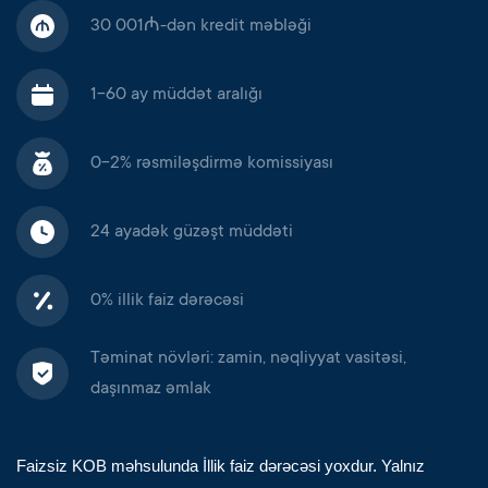
30 001₼-dən kredit məbləği
1-60 ay müddət aralığı
0-2% rəsmiləşdirmə komissiyası
24 ayadək güzəşt müddəti
0% illik faiz dərəcəsi
Təminat növləri: zamin, nəqliyyat vasitəsi,
daşınmaz əmlak
Faizsiz KOB məhsulunda İllik faiz dərəcəsi yoxdur. Yalnız