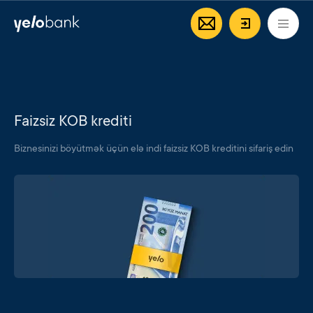
Fərdi
Biznes
Bank haqqında
AZ
Giriş/Qeyd
Faizsiz KOB krediti
Biznesinizi böyütmək üçün elə indi faizsiz KOB kreditini sifariş edin