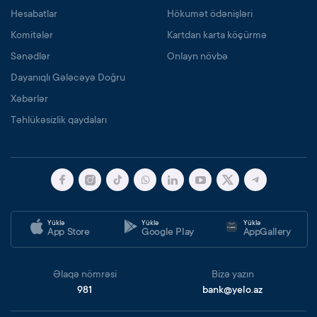
Hesabatlar
Hökumət ödənişləri
Komitələr
Kartdan karta köçürmə
Sənədlər
Onlayn növbə
Dayanıqlı Gələcəyə Doğru
Xəbərlər
Təhlükəsizlik qaydaları
Yüklə
Yüklə
Yüklə
App Store
Google Play
AppGallery
Əlaqə nömrəsi
Bizə yazın
981
bank@yelo.az