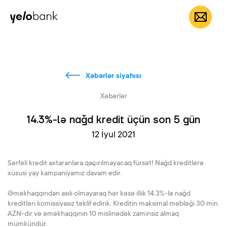
Fərdi
Biznes
Bank haqqında
AZ
Xəbərlər siyahısı
Xəbərlər
14.3%-lə nağd kredit üçün son 5 gün
12 İyul 2021
Sərfəli kredit axtaranlara qaçırılmayacaq fürsət! Nağd kreditlərə
xüsusi yay kampaniyamız davam edir.
Əməkhaqqından asılı olmayaraq hər kəsə illik 14.3%-lə nağd
kreditləri komissiyasız təklif edirik. Kreditin maksimal məbləği 30 min
AZN-dir və əməkhaqqının 10 mislinədək zaminsiz almaq
mümkündür.