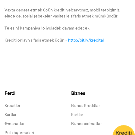
Vaxta qənaət etmək üçün krediti vebsaytımız, mobil tətbiqimiz,
eləcə də, sosial şəbəkələr vasitəsilə sifariş etmək mümkündür.
Tələsin! Kampaniya 16 iyuladək davam edəcək.
Krediti onlayn sifariş etmək üçün -
http://bit.ly/kredital
Fərdi
Biznes
Kreditlər
Biznes Kreditlər
Kartlar
Kartlar
Əmanətlər
Biznes xidmətlər
Pul köçürmələri