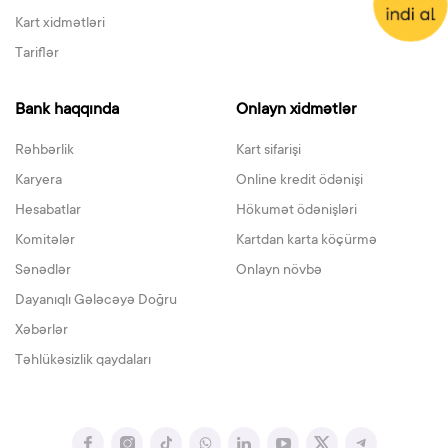
Kart xidmətləri
Tariflər
Bank haqqında
Onlayn xidmətlər
Rəhbərlik
Kart sifarişi
Karyera
Online kredit ödənişi
Hesabatlar
Hökumət ödənişləri
Komitələr
Kartdan karta köçürmə
Sənədlər
Onlayn növbə
Dayanıqlı Gələcəyə Doğru
Xəbərlər
Təhlükəsizlik qaydaları