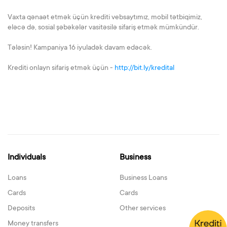
Vaxta qənaət etmək üçün krediti vebsaytımız, mobil tətbiqimiz,
eləcə də, sosial şəbəkələr vasitəsilə sifariş etmək mümkündür.
Tələsin! Kampaniya 16 iyuladək davam edəcək.
Krediti onlayn sifariş etmək üçün -
http://bit.ly/kredital
Individuals
Business
Loans
Business Loans
Cards
Cards
Deposits
Other services
Money transfers