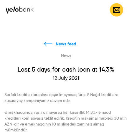
Individuals
Business
About bank
EN
News feed
News
Last 5 days for cash loan at 14.3%
12 July 2021
Sərfəli kredit axtaranlara qaçırılmayacaq fürsət! Nağd kreditlərə
xüsusi yay kampaniyamız davam edir.
Əməkhaqqından asılı olmayaraq hər kəsə illik 14.3%-lə nağd
kreditləri komissiyasız təklif edirik. Kreditin maksimal məbləği 30 min
AZN-dir və əməkhaqqının 10 mislinədək zaminsiz almaq
mümkündür.