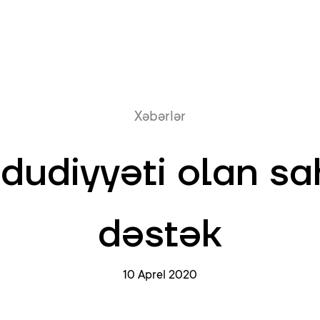
Onlayn növb
Xəbərlər
hdudiyyəti olan sa
dəstək
10 Aprel 2020