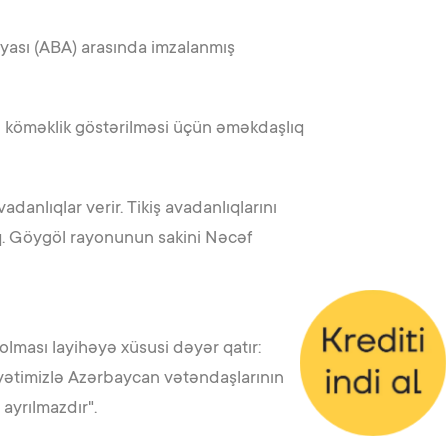
iyası (ABA) arasında imzalanmış
ə köməklik göstərilməsi üçün əməkdaşlıq
danlıqlar verir. Tikiş avadanlıqlarını
q. Göygöl rayonunun sakini Nəcəf
 olması layihəyə xüsusi dəyər qatır:
iyyətimizlə Azərbaycan vətəndaşlarının
ayrılmazdır".