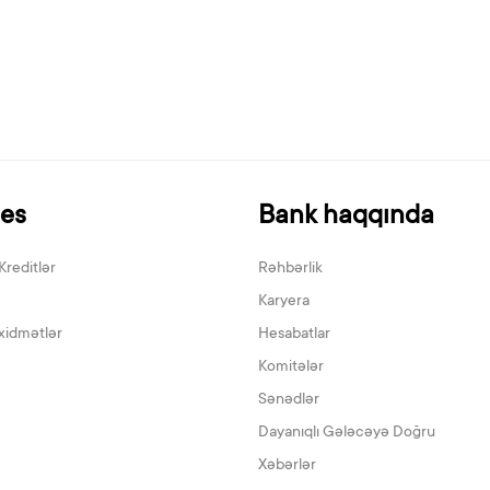
nes
Bank haqqında
Kreditlər
Rəhbərlik
Karyera
xidmətlər
Hesabatlar
Komitələr
Sənədlər
Dayanıqlı Gələcəyə Doğru
Xəbərlər