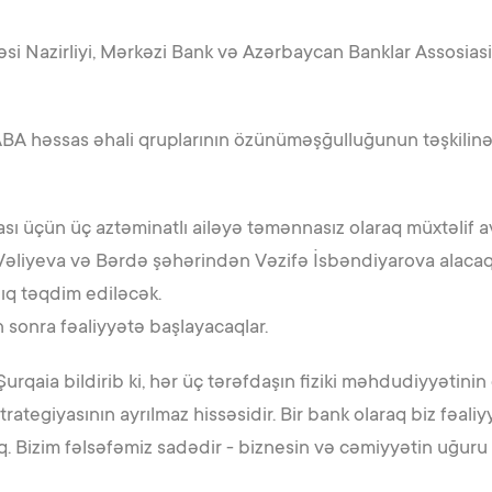
si Nazirliyi, Mərkəzi Bank və Azərbaycan Banklar Assosias
ABA həssas əhali qruplarının özünüməşğulluğunun təşkilin
sı üçün üç aztəminatlı ailəyə təmənnasız olaraq müxtəlif ava
 Vəliyeva və Bərdə şəhərindən Vəzifə İsbəndiyarova alaca
ıq təqdim ediləcək.
n sonra fəaliyyətə başlayacaqlar.
urqaia bildirib ki, hər üç tərəfdaşın fiziki məhdudiyyətinin
trategiyasının ayrılmaz hissəsidir. Bir bank olaraq biz fəal
ıq. Bizim fəlsəfəmiz sadədir - biznesin və cəmiyyətin uğuru 