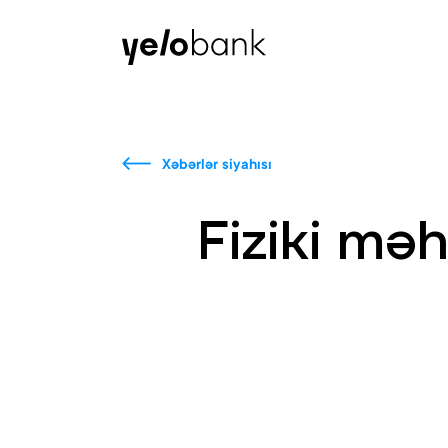
Fərdi
Biznes
Bank haqqında
Xəbərlər siyahısı
Fiziki mə