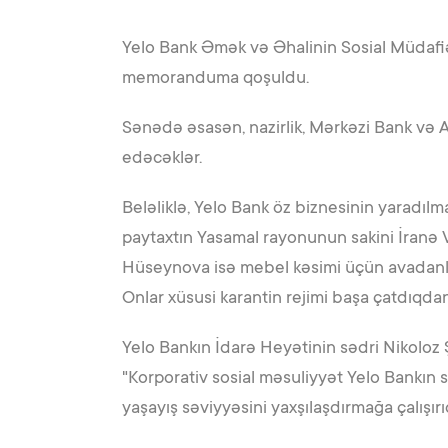
Yelo Bank Əmək və Əhalinin Sosial Müdafiə
memoranduma qoşuldu.
Sənədə əsasən, nazirlik, Mərkəzi Bank və 
edəcəklər.
Beləliklə, Yelo Bank öz biznesinin yaradılma
paytaxtın Yasamal rayonunun sakini İranə
Hüseynova isə mebel kəsimi üçün avadanl
Onlar xüsusi karantin rejimi başa çatdıqda
Yelo Bankın İdarə Heyətinin sədri Nikoloz Ş
"Korporativ sosial məsuliyyət Yelo Bankın s
yaşayış səviyyəsini yaxşılaşdırmağa çalışır