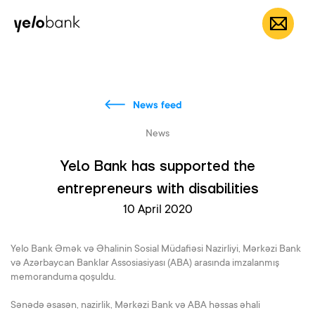
Individuals
Business
About bank
EN
News feed
News
Yelo Bank has supported the
entrepreneurs with disabilities
10 April 2020
Yelo Bank Əmək və Əhalinin Sosial Müdafiəsi Nazirliyi, Mərkəzi Bank
və Azərbaycan Banklar Assosiasiyası (ABA) arasında imzalanmış
memoranduma qoşuldu.
Sənədə əsasən, nazirlik, Mərkəzi Bank və ABA həssas əhali