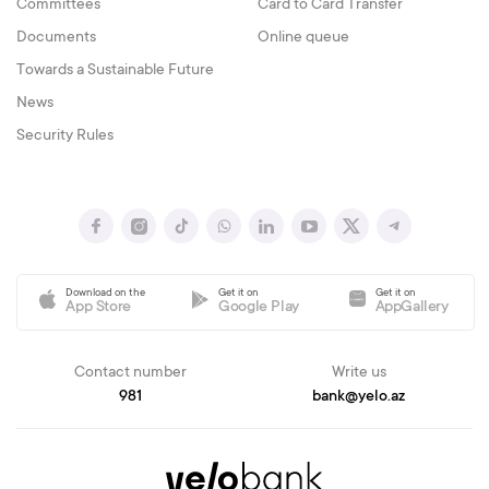
Committees
Card to Card Transfer
Documents
Online queue
Towards a Sustainable Future
News
Security Rules
Download on the
Get it on
Get it on
App Store
Google Play
AppGallery
Contact number
Write us
981
bank@yelo.az