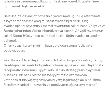
qruplarının özünüməşğulluğunun təşkilinə köməklik göstərilməsi
üçün əməkdaşlıq edəcəklər.
Beləliklə, Yelo Bank öz biznesinin yaradılması üçün üç aztəminatlı
ailəyə təmənnasız olaraq müxtəlif avadanlıqlar verir. Tikiş
avadanlıqlarını paytaxtın Yasamal rayonunun sakini İranə Vəliyeva və
Bərdə şəhərindən Vəzifə İsbəndiyarova alacaq. Göygöl rayonunun
sakini Nəcəf Hüseynova isə mebel kəsimi üçün avadanlıq təqdim
ediləcək.
Onlar xüsusi karantin rejimi başa çatdıqdan sonra fəaliyyətə
başlayacaqlar.
Yelo Bankın İdarə Heyətinin sədri Nikoloz Şurqaia bildirib ki, hər üç
tərəfdaşın fiziki məhdudiyyətinin olması layihəyə xüsusi dəyər qatır:
"Korporativ sosial məsuliyyət Yelo Bankın strategiyasının ayrılmaz
hissəsidir. Bir bank olaraq biz fəaliyyətimizlə Azərbaycan
vətəndaşlarının yaşayış səviyyəsini yaxşılaşdırmağa çalışırıq. Bizim
fəlsəfəmiz sadədir - biznesin və cəmiyyətin uğuru ayrılmazdır".