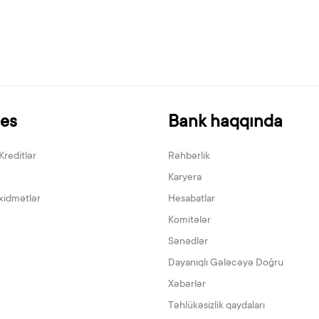
nes
Bank haqqında
Kreditlər
Rəhbərlik
Karyera
xidmətlər
Hesabatlar
Komitələr
Sənədlər
Dayanıqlı Gələcəyə Doğru
Xəbərlər
Təhlükəsizlik qaydaları