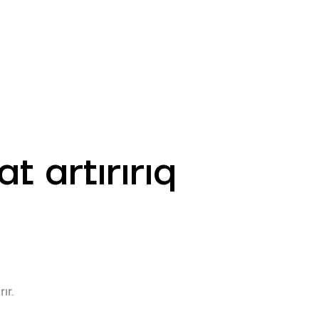
AZ
ə
ATM və Filiallar
981
 artırırıq
ır.