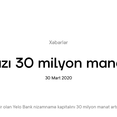
Onlayn növb
Xəbərlər
ızı 30 milyon manat
30 Mart 2020
 olan Yelo Bank nizamnamə kapitalını 30 milyon manat artır