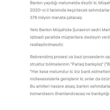
Bankın yaydığı məlumatda deyilir ki, Müşahi
2020-ci il tarixində keçiriləcək səhmdarl
378 milyon manata çatacaq.
Yelo Bankın Müşahidə Şurasının sədri Mari
iqtisadi şəraitdə müştərilərə dəstəyin ver
reallaşdırılmasıdır.
Rebrendinq prosesi və bəzi proseslərin op
struktur bölmələrinin "Parlaq bankçılıq" (
"Hər kəsə məlumdur ki, biz bank xidmətləri
mütəxəssislərlə genişlənir ki, onlar da özün
Bu amilləri nəzərə alsaq, bankın səhmdarları
komandasını ilhamlandıracaq və bankçılığı