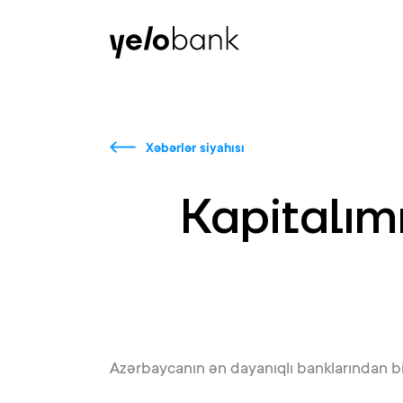
Fərdi
Biznes
Bank haqqında
Xəbərlər siyahısı
Kapitalım
Azərbaycanın ən dayanıqlı banklarından bir