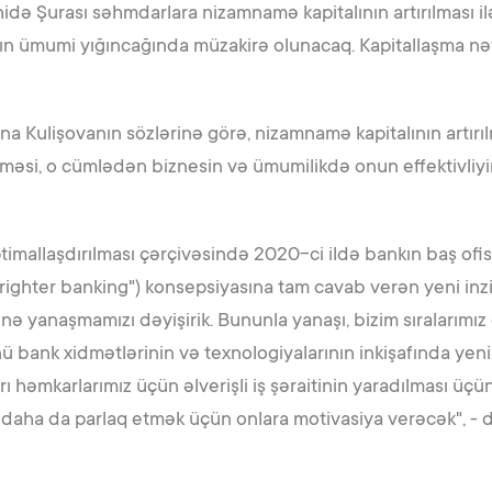
də Şurası səhmdarlara nizamnamə kapitalının artırılması ilə 
arın ümumi yığıncağında müzakirə olunacaq. Kapitallaşma n
na Kulişovanın sözlərinə görə, nizamnamə kapitalının artır
ilməsi, o cümlədən biznesin və ümumilikdə onun effektivliyi
timallaşdırılması çərçivəsində 2020-ci ildə bankın baş ofi
"Brighter banking") konsepsiyasına tam cavab verən yeni in
nə yanaşmamızı dəyişirik. Bununla yanaşı, bizim sıralarımız
ü bank xidmətlərinin və texnologiyalarının inkişafında yeni 
 həmkarlarımız üçün əlverişli iş şəraitinin yaradılması üçün 
 daha da parlaq etmək üçün onlara motivasiya verəcək", - 