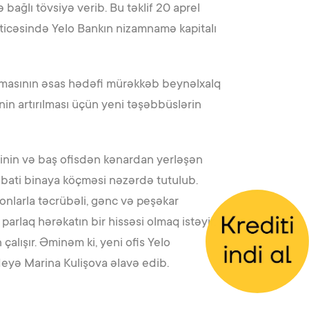
bağlı tövsiyə verib. Bu təklif 20 aprel
əticəsində Yelo Bankın nizamnamə kapitalı
ılmasının əsas hədəfi mürəkkəb beynəlxalq
nin artırılması üçün yeni təşəbbüslərin
sinin və baş ofisdən kənardan yerləşən
zibati binaya köçməsi nəzərdə tutulub.
 onlarla təcrübəli, gənc və peşəkar
parlaq hərəkatın bir hissəsi olmaq istəyir.
çalışır. Əminəm ki, yeni ofis Yelo
deyə Marina Kulişova əlavə edib.