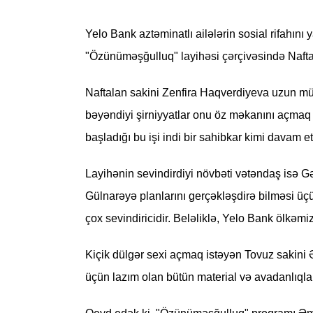
Yelo Bank aztəminatlı ailələrin sosial rifahı
"Özünüməşğulluq" layihəsi çərçivəsində Nafta
Naftalan sakini Zenfira Haqverdiyeva uzun müd
bəyəndiyi şirniyyatlar onu öz məkanını açmaq 
başladığı bu işi indi bir sahibkar kimi davam 
Layihənin sevindirdiyi növbəti vətəndaş isə 
Gülnarəyə planlarını gerçəkləşdirə bilməsi üçü
çox sevindiricidir. Beləliklə, Yelo Bank ölkəmiz
Kiçik dülgər sexi açmaq istəyən Tovuz sakini Ə
üçün lazım olan bütün material və avadanlıqla