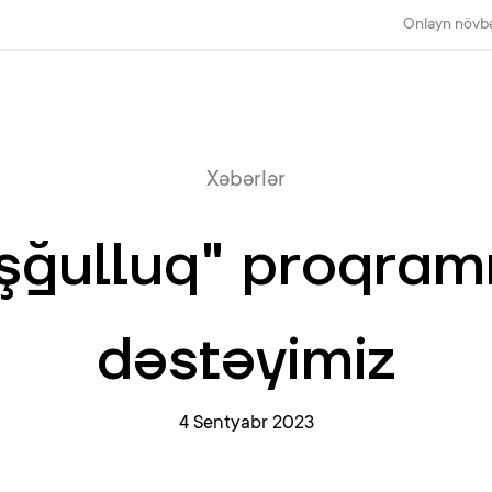
Onlayn növb
Xəbərlər
ğulluq" proqramı
dəstəyimiz
4 Sentyabr 2023