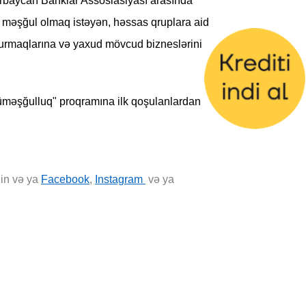
rbaycan Banklar Assosiasiyası arasında
a məşğul olmaq istəyən, həssas qruplara aid
 qurmaqlarına və yaxud mövcud bizneslərini
ünüməşğulluq" proqramına ilk qoşulanlardan
in və ya
Facebook
,
Instagram
və ya