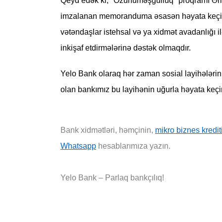
Qeyd edək ki, "Özünüməşğulluq" proqramı Əmə
imzalanan memoranduma əsasən həyata keçirili
vətəndaşlar istehsal və ya xidmət avadanlığı i
inkişaf etdirmələrinə dəstək olmaqdır.
Yelo Bank olaraq hər zaman sosial layihələrin
olan bankımız bu layihənin uğurla həyata ke
Bank xidmətləri, həmçinin,
mikro biznes kredit
Whatsapp
hesablarımıza yazın.
Yelo Bank – Parlaq bankçılıq!