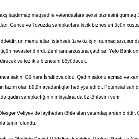
nı yaxşılaşdırmaq məqsədilə vətəndaşlara şəxsi biznesini qurmaq 
lan, Gəncə və Tovuzda sahibkarlara kiçik biznesləri
üçün xüsus
dətdir, un məmulatları istehsalı üzrə öz işini qurmaq arzusunda
üçün həvəsləndirirdi. Zenfiranı arzusuna çatdıran Yelo Bank onu
etdirəcək və tezliklə biznesini böyüdəcək.
Gəncə sakini Gülnarə İsrafilova oldu. Qadın salonu açmaq və xa
n lazım olan bütün avadanlıqlar hədiyyə edildi. Potensial sahib
də qadın sahibkarlığının inkişafına da öz töhfəsini verir.
ləsgər Vəliyev də layihədən töhfə alan vətəndaşlardan biridir. 
rla təmin olundu.