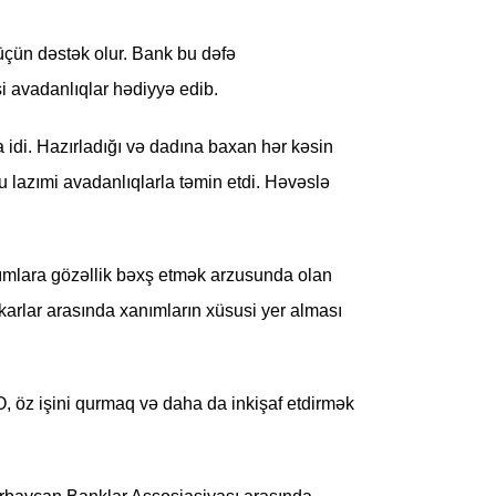
üçün dəstək olur. Bank bu dəfə
i avadanlıqlar hədiyyə edib.
 idi. Hazırladığı və dadına baxan hər kəsin
 lazımi avadanlıqlarla təmin etdi. Həvəslə
nımlara gözəllik bəxş etmək arzusunda olan
karlar arasında xanımların xüsusi yer alması
O, öz işini qurmaq və daha da inkişaf etdirmək