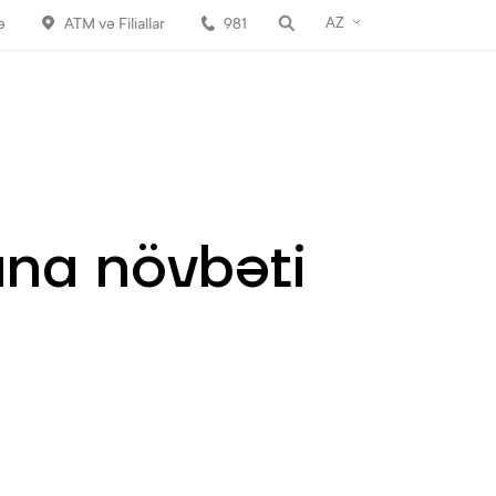
AZ
ə
ATM və Filiallar
981
na növbəti