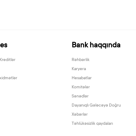
nes
Bank haqqında
Kreditlər
Rəhbərlik
Karyera
xidmətlər
Hesabatlar
Komitələr
Sənədlər
Dayanıqlı Gələcəyə Doğru
Xəbərlər
Təhlükəsizlik qaydaları