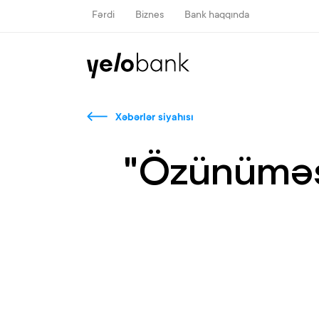
Fərdi
Biznes
Bank haqqında
Xəbərlər siyahısı
"Özünüməş