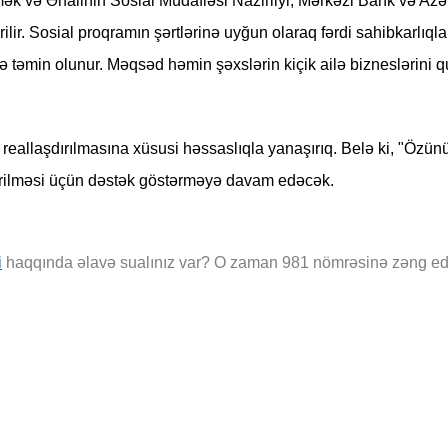
k və Əhalinin Sosial Müdafiəsi Nazirliyi, Mərkəzi Bank və Azə
r. Sosial proqramın şərtlərinə uyğun olaraq fərdi sahibkarlıql
lə təmin olunur. Məqsəd həmin şəxslərin kiçik ailə bizneslərini
 reallaşdırılmasına xüsusi həssaslıqla yanaşırıq. Belə ki, "Öz
çirilməsi üçün dəstək göstərməyə davam edəcək.
i
haqqında əlavə sualınız var? O zaman 981 nömrəsinə zəng ed