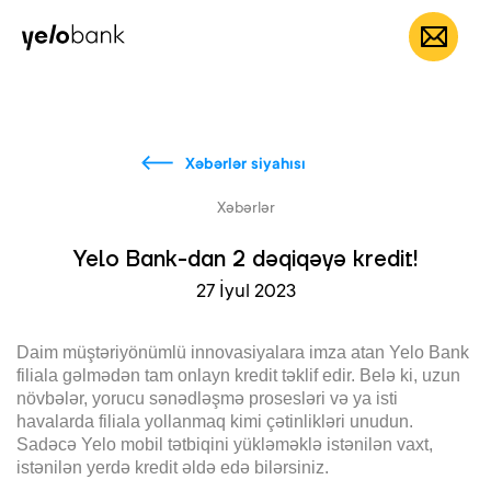
Fərdi
Biznes
Bank haqqında
AZ
Xəbərlər siyahısı
Xəbərlər
Yelo Bank-dan 2 dəqiqəyə kredit!
27 İyul 2023
Daim müştəriyönümlü innovasiyalara imza atan Yelo Bank
filiala gəlmədən tam onlayn kredit təklif edir. Belə ki, uzun
növbələr, yorucu sənədləşmə prosesləri və ya isti
havalarda filiala yollanmaq kimi çətinlikləri unudun.
Sadəcə Yelo mobil tətbiqini yükləməklə istənilən vaxt,
istənilən yerdə kredit əldə edə bilərsiniz.