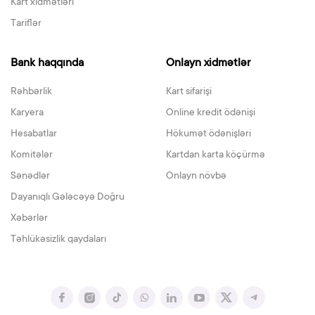
Kart xidmətləri
Tariflər
Bank haqqında
Onlayn xidmətlər
Rəhbərlik
Kart sifarişi
Karyera
Online kredit ödənişi
Hesabatlar
Hökumət ödənişləri
Komitələr
Kartdan karta köçürmə
Sənədlər
Onlayn növbə
Dayanıqlı Gələcəyə Doğru
Xəbərlər
Təhlükəsizlik qaydaları