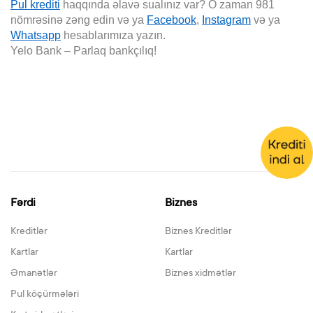
Pul krediti
haqqında əlavə sualınız var? O zaman 981
nömrəsinə zəng edin və ya
Facebook
,
Instagram
və ya
Whatsapp
hesablarımıza yazın.
Yelo Bank – Parlaq bankçılıq!
Fərdi
Biznes
Kreditlər
Biznes Kreditlər
Kartlar
Kartlar
Əmanətlər
Biznes xidmətlər
Pul köçürmələri