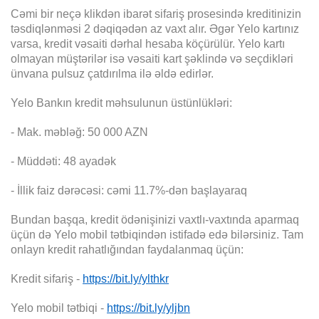
Cəmi bir neçə klikdən ibarət sifariş prosesində kreditinizin
təsdiqlənməsi 2 dəqiqədən az vaxt alır. Əgər Yelo kartınız
varsa, kredit vəsaiti dərhal hesaba köçürülür. Yelo kartı
olmayan müştərilər isə vəsaiti kart şəklində və seçdikləri
ünvana pulsuz çatdırılma ilə əldə edirlər.
Yelo Bankın kredit məhsulunun üstünlükləri:
- Mak. məbləğ: 50 000 AZN
- Müddəti: 48 ayadək
- İllik faiz dərəcəsi: cəmi 11.7%-dən başlayaraq
Bundan başqa, kredit ödənişinizi vaxtlı-vaxtında aparmaq
üçün də Yelo mobil tətbiqindən istifadə edə bilərsiniz. Tam
onlayn kredit rahatlığından faydalanmaq üçün:
Kredit sifariş -
https://bit.ly/ylthkr
Yelo mobil tətbiqi -
https://bit.ly/yljbn