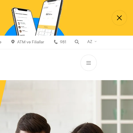
AZ
ə
ATM və Filiallar
981