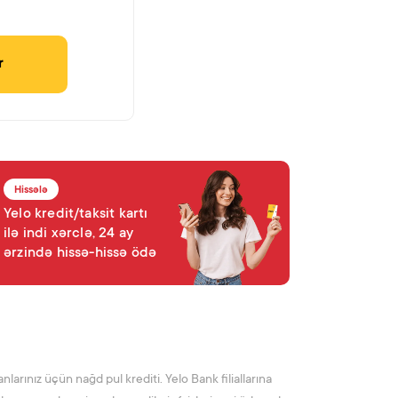
r
Hissələ
Yelo kredit/taksit kartı
ilə indi xərclə, 24 ay
ərzində hissə-hissə ödə
nlarınız üçün nağd pul krediti. Yelo Bank filiallarına