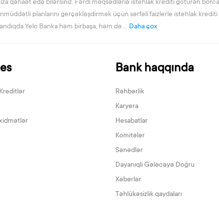
 qənaət edə bilərsiniz. Fərdi məqsədlərlə istehlak krediti götürən borca
müddətli planlarını gerçəkləşdirmək üçün sərfəli faizlerle istehlak krediti tə
yarandıqda Yelo Banka həm birbaşa, həm də ...
Daha çox
nes
Bank haqqında
Kreditlər
Rəhbərlik
Karyera
xidmətlər
Hesabatlar
Komitələr
Sənədlər
Dayanıqlı Gələcəyə Doğru
Xəbərlər
Təhlükəsizlik qaydaları