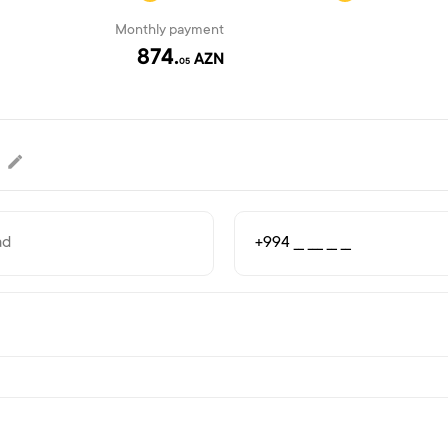
Monthly payment
874.
AZN
05