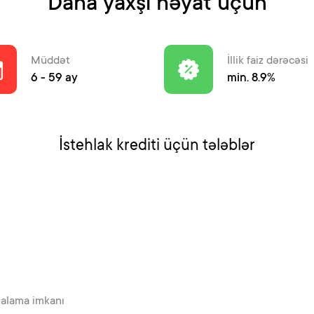
Daha yaxşı həyat üçün
Müddət
İllik faiz dərəcəsi
6 - 59 ay
min. 8.9%
İstehlak krediti üçün tələblər
ortalama imkanı