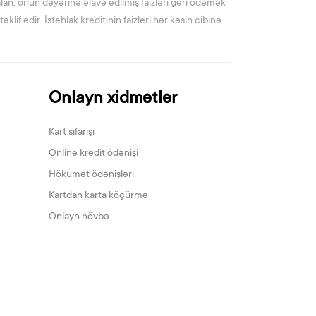
lan, onun dəyərinə əlavə edilmiş faizləri geri ödəmək
klif edir. İstehlak kreditinin faizleri hər kəsin cibinə
Onlayn xidmətlər
Kart sifarişi
Online kredit ödənişi
Hökumət ödənişləri
Kartdan karta köçürmə
Onlayn növbə