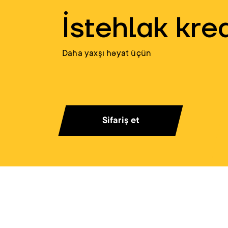
İstehlak kred
Daha yaxşı həyat üçün
Sifariş et