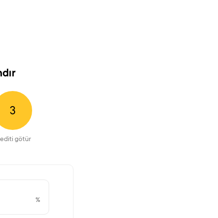
ndır
3
editi götür
%