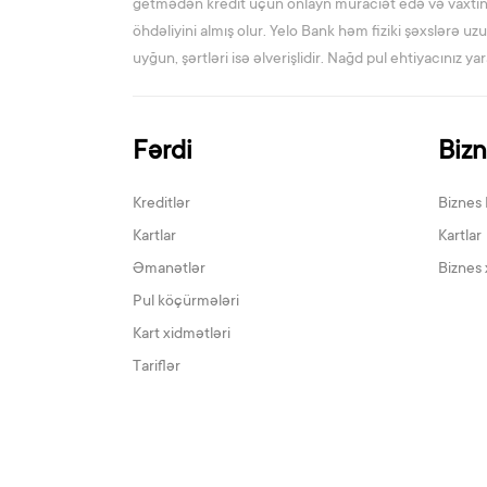
getmədən kredit üçün onlayn müraciət edə və vaxtınıza
öhdəliyini almış olur. Yelo Bank həm fiziki şəxslərə uzun
uyğun, şərtləri isə əlverişlidir. Nağd pul ehtiyacınız 
Fərdi
Biz
Kreditlər
Biznes 
Kartlar
Kartlar
Əmanətlər
Biznes 
Pul köçürmələri
Kart xidmətləri
Tariflər