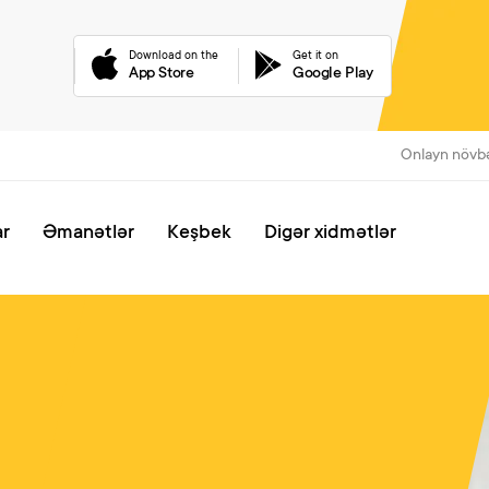
Download on the
Get it on
App Store
Google Play
Onlayn növb
ar
Əmanətlər
Keşbek
Digər xidmətlər