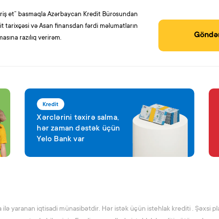
ariş et” basmaqla Azərbaycan Kredit Bürosundan
it tarixçəsi və Asan finansdan fərdi məlumatların
Göndə
masına razılıq verirəm.
Kredit
Xərclərini təxirə salma,
hər zaman dəstək üçün
Yelo Bank var
 ilə yaranan iqtisadi münasibətdir. Hər istək üçün istehlak krediti . Şəxsi pla