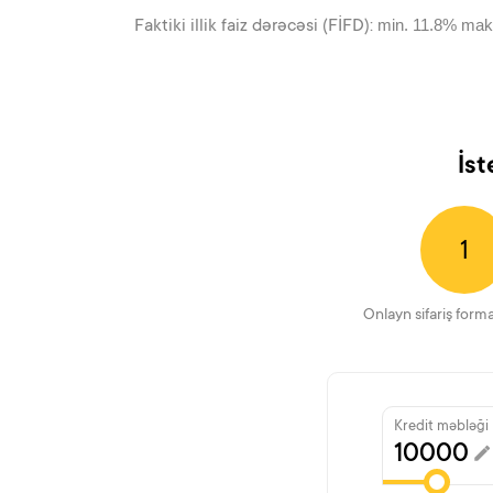
Faktiki illik faiz dərəcəsi (FİFD):
min. 11.8% mak
İst
1
Onlayn sifariş form
Kredit məbləği