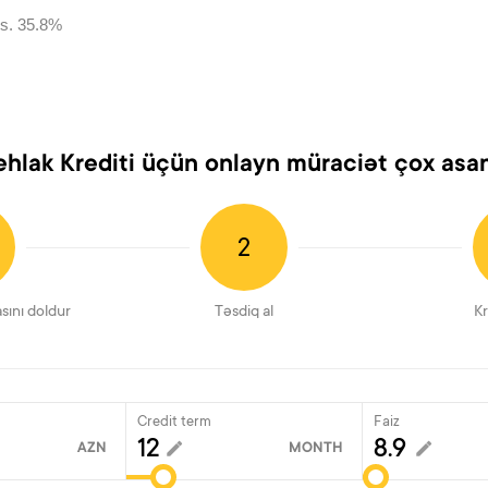
s. 35.8%
ehlak Krediti üçün onlayn müraciət çox asa
2
asını doldur
Təsdiq al
Kr
Credit term
Faiz
AZN
MONTH