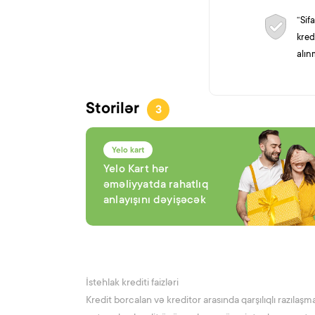
“Sif
kred
alın
Storilər
3
Yelo kart
Yelo Kart hər
əməliyyatda rahatlıq
anlayışını dəyişəcək
İstehlak krediti faizləri
Kredit borcalan və kreditor arasında qarşılıqlı razılaşma