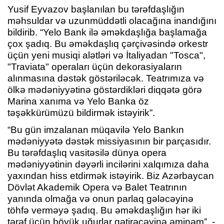
Yusif Eyvazov başlanılan bu tərəfdaşlığın
məhsuldar və uzunmüddətli olacağına inandığını
bildirib. “Yelo Bank ilə əməkdaşlığa başlamağa
çox şadıq. Bu əməkdaşlıq çərçivəsində orkestr
üçün yeni musiqi alətləri və İtaliyadan "Tosca",
"Traviata" operaları üçün dekorasiyaların
alınmasına dəstək göstəriləcək. Teatrımıza və
ölkə mədəniyyətinə göstərdikləri diqqətə görə
Marina xanıma və Yelo Banka öz
təşəkkürümüzü bildirmək istəyirik”.
“Bu gün imzalanan müqavilə Yelo Bankın
mədəniyyətə dəstək missiyasının bir parçasıdır.
Bu tərəfdaşlıq vasitəsilə dünya opera
mədəniyyətinin dəyərli incilərini xalqımıza daha
yaxından hiss etdirmək istəyirik. Biz Azərbaycan
Dövlət Akademik Opera və Balet Teatrının
yanında olmağa və onun parlaq gələcəyinə
töhfə verməyə şadıq. Bu əməkdaşlığın hər iki
tərəf üçün böyük uğurlar gətirəcəyinə əminəm”. -