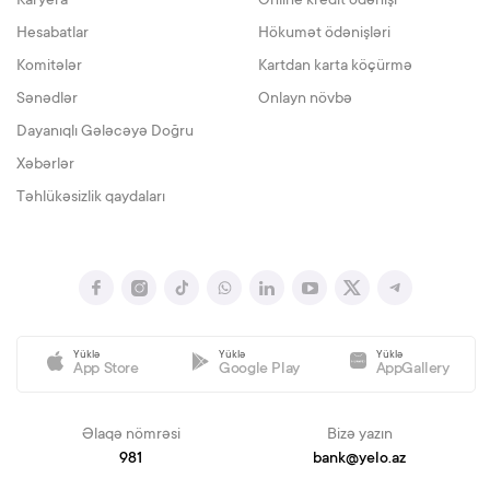
Karyera
Online kredit ödənişi
Hesabatlar
Hökumət ödənişləri
Komitələr
Kartdan karta köçürmə
Sənədlər
Onlayn növbə
Dayanıqlı Gələcəyə Doğru
Xəbərlər
Təhlükəsizlik qaydaları
Yüklə
Yüklə
Yüklə
App Store
Google Play
AppGallery
Əlaqə nömrəsi
Bizə yazın
981
bank@yelo.az