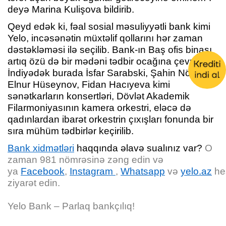
deyə Marina Kulişova bildirib.
Qeyd edək ki, fəal sosial məsuliyyətli bank kimi
Yelo, incəsənətin müxtəlif qollarını hər zaman
dəstəkləməsi ilə seçilib. Bank-ın Baş ofis binası
artıq özü də bir mədəni tədbir ocağına çevrilib.
İndiyədək burada İsfar Sarabski, Şahin Növrəsli,
Elnur Hüseynov, Fidan Hacıyeva kimi
sənətkarların konsertləri, Dövlət Akademik
Filarmoniyasının kamera orkestri, eləcə də
qadınlardan ibarət orkestrin çıxışları fonunda bir
sıra mühüm tədbirlər keçirilib.
Bank xidmətləri
haqqında əlavə sualınız var?
O
zaman
981 nömrəsinə zəng edin və
ya
Facebook
,
Instagram
,
Whatsapp
və
yelo.az
hes
ziyarət edin.
Yelo Bank – Parlaq bankçılıq!