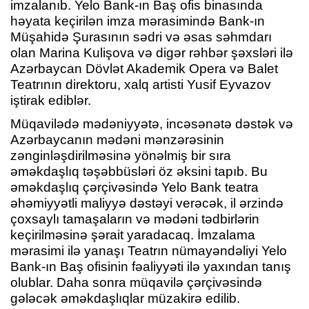
imzalanıb. Yelo Bank-ın Baş ofis binasında
həyata keçirilən imza mərasimində Bank-ın
Müşahidə Şurasının sədri və əsas səhmdarı
olan Marina Kulişova və digər rəhbər şəxsləri ilə
Azərbaycan Dövlət Akademik Opera və Balet
Teatrının direktoru, xalq artisti Yusif Eyvazov
iştirak ediblər.
Müqavilədə mədəniyyətə, incəsənətə dəstək və
Azərbaycanın mədəni mənzərəsinin
zənginləşdirilməsinə yönəlmiş bir sıra
əməkdaşlıq təşəbbüsləri öz əksini tapıb. Bu
əməkdaşlıq çərçivəsində Yelo Bank teatra
əhəmiyyətli maliyyə dəstəyi verəcək, il ərzində
çoxsaylı tamaşaların və mədəni tədbirlərin
keçirilməsinə şərait yaradacaq. İmzalama
mərasimi ilə yanaşı Teatrın nümayəndəliyi Yelo
Bank-ın Baş ofisinin fəaliyyəti ilə yaxından tanış
olublar. Daha sonra müqavilə çərçivəsində
gələcək əməkdaşlıqlar müzakirə edilib.