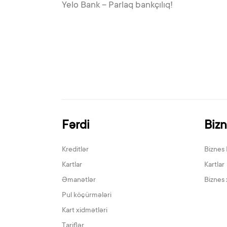
Yelo Bank – Parlaq bankçılıq!
Fərdi
Biz
Kreditlər
Biznes 
Kartlar
Kartlar
Əmanətlər
Biznes 
Pul köçürmələri
Kart xidmətləri
Tariflər