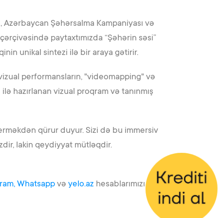
əyi, Azərbaycan Şəhərsalma Kampaniyası və
ərçivəsində paytaxtımızda “Şəhərin səsi”
n unikal sintezi ilə bir araya gətirir.
ovizual performansların, "videomapping" və
 ilə hazırlanan vizual proqram və tanınmış
verməkdən qürur duyur. Sizi də bu immersiv
dir, lakin qeydiyyat mütləqdir.
ram,
Whatsapp
və
yelo.az
hesablarımızı