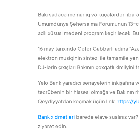
Bakı sadəcə memarlıq və küçələrdən ibarət 
Ümumdünya Şəhərsalma Forumunun 13-cü se
adlı xüsusi mədəni proqram keçiriləcək. Bu l
16 may tarixində Cəfər Cabbarlı adına “Azə
elektron musiqinin sintezi ilə tamamilə ye
DJ-lərin çıxışları Bakının çoxqatlı kimliyini
Yelo Bank yaradıcı sənayelərin inkişafına
təcrübənin bir hissəsi olmağa və Bakının ri
Qeydiyyatdan keçmək üçün link:
https://y
Bank xidmetleri
barədə əlavə sualınız var
ziyarət edin.