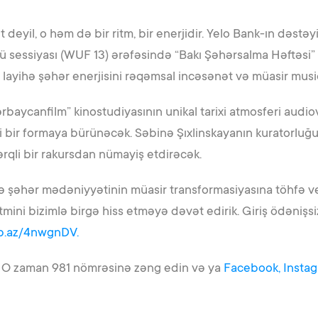
deyil, o həm də bir ritm, bir enerjidir. Yelo Bank-ın dəst
ssiyası (WUF 13) ərəfəsində “Bakı Şəhərsalma Həftəsi” ç
ayihə şəhər enerjisini rəqəmsal incəsənət və müasir musiqini
rbaycanfilm” kinostudiyasının unikal tarixi atmosferi audi
ni bir formaya bürünəcək. Səbinə Şıxlinskayanın kuratorluğu
 fərqli bir rakursdan nümayiş etdirəcək.
 və şəhər mədəniyyətinin müasir transformasiyasına töhfə 
tmini bizimlə birgə hiss etməyə dəvət edirik. Giriş ödənişsiz
lb.az/4nwgnDV.
? O zaman 981 nömrəsinə zəng edin və ya
Facebook,
Instag