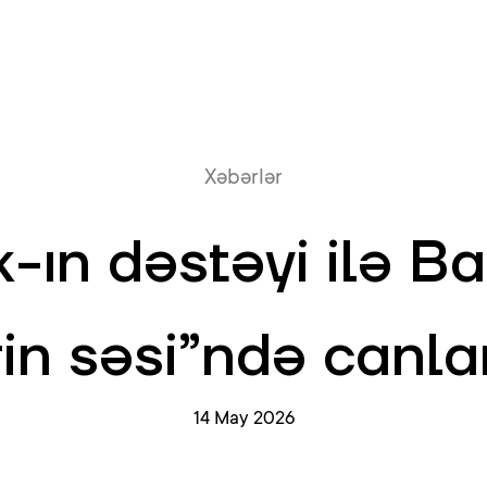
Onlayn növb
Xəbərlər
-ın dəstəyi ilə Bak
in səsi”ndə canl
14 May 2026