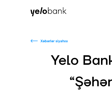
Fərdi
Biznes
Bank haqqında
Xəbərlər siyahısı
Yelo Bank
“Şəhər