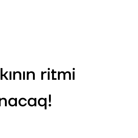
AZ
ə
ATM və Filiallar
981
ının ritmi
anacaq!