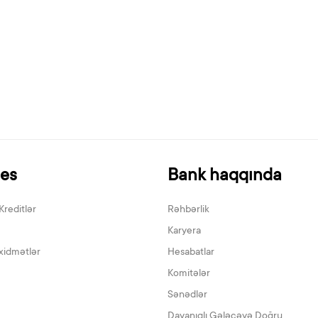
nes
Bank haqqında
Kreditlər
Rəhbərlik
Karyera
xidmətlər
Hesabatlar
Komitələr
Sənədlər
Dayanıqlı Gələcəyə Doğru