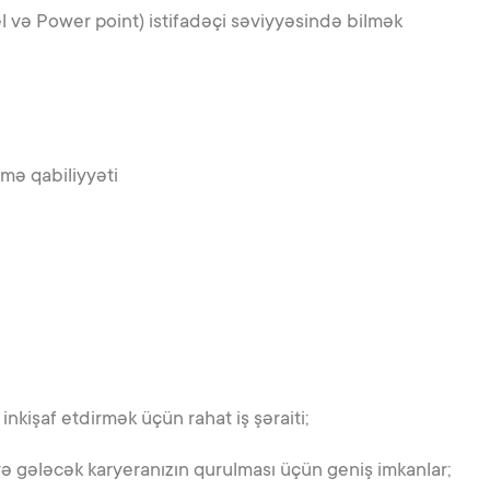
l və Power point) istifadəçi səviyyəsində bilmək
mə qabiliyyəti
inkişaf etdirmək üçün rahat iş şəraiti;
və gələcək karyeranızın qurulması üçün geniş imkanlar;