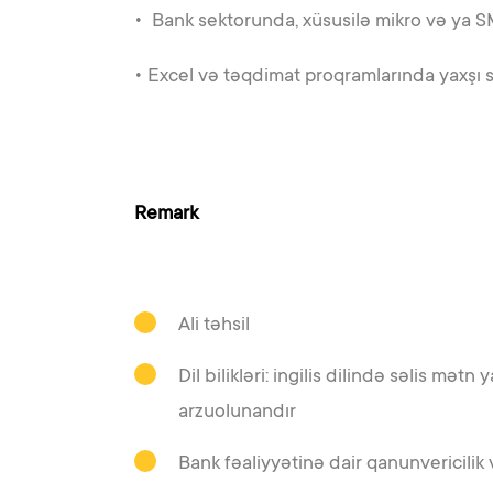
• Bank sektorunda, xüsusilə mikro və ya 
• Excel və təqdimat proqramlarında yaxşı 
Remark
Ali təhsil
Dil bilikləri: ingilis dilində səlis mət
arzuolunandır
Bank fəaliyyətinə dair qanunvericilik