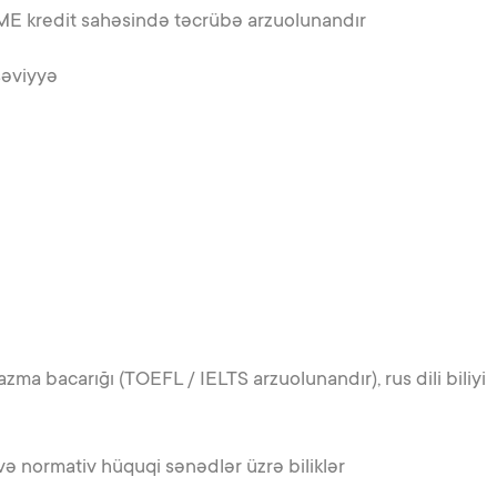
SME kredit sahəsində təcrübə arzuolunandır
səviyyə
n yazma bacarığı (TOEFL / IELTS arzuolunandır), rus dili biliyi
 və normativ hüquqi sənədlər üzrə biliklər