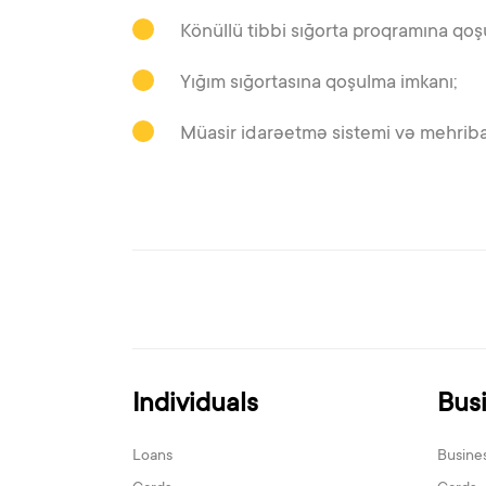
Könüllü tibbi sığorta proqramına qoş
Yığım sığortasına qoşulma imkanı;
Müasir idarəetmə sistemi və mehriban
Individuals
Bus
Loans
Busine