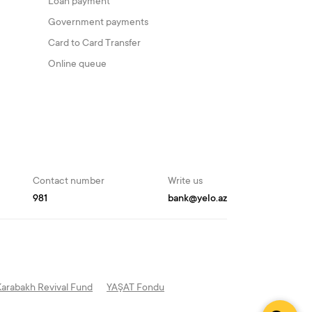
Loan payment
Government payments
Card to Card Transfer
Online queue
Contact number
Write us
981
bank@yelo.az
Karabakh Revival Fund
YAŞAT Fondu