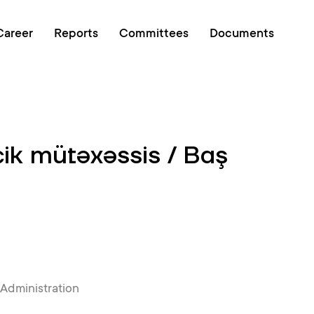
Online queue
Career
Reports
Committees
Documents
çik mütəxəssis / Baş
Administration