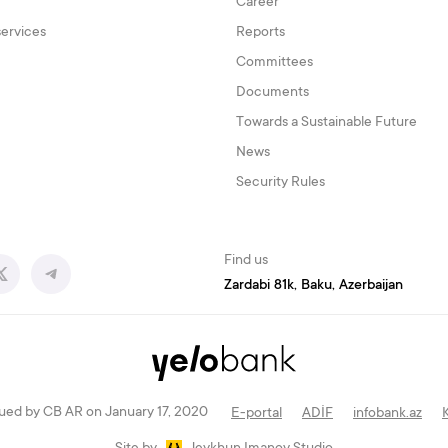
Career
services
Reports
Committees
Documents
Towards a Sustainable Future
News
Security Rules
Find us
Zardabi 81k, Baku, Azerbaijan
ued by CB AR on January 17, 2020
E-portal
ADİF
infobank.az