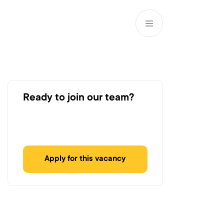
EN
ATM’s and branches
981
Ready to join our team?
Apply for this vacancy