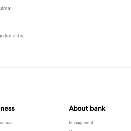
ulma;
 kollektiv.
iness
About bank
ss Loans
Management