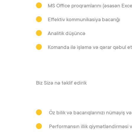
MS Office proqramlarını (əsasən Exce
Effektiv kommunikasiya bacarığı
Analitik düşüncə
Komanda ilə işləmə və qərar qəbul et
Biz Sizə nə təklif edirik
Öz bilik və bacarıqlarınızı nümayiş və 
Performansın illik qiymətləndirməsi 