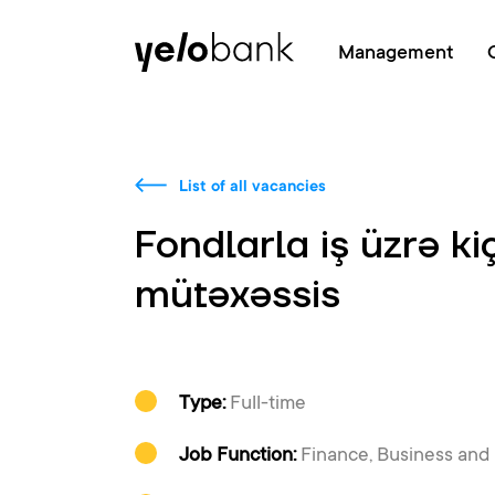
Individuals
Business
About bank
Management
List of all vacancies
Fondlarla iş üzrə ki
mütəxəssis
Type:
Full-time
Job Function:
Finance, Business and 