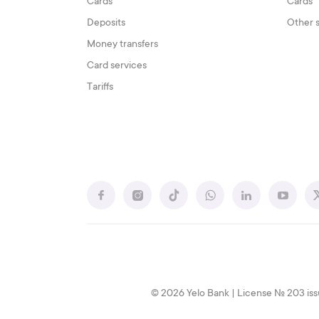
Cards
Cards
Deposits
Other 
Money transfers
Card services
Tariffs
© 2026 Yelo Bank | License № 203 iss