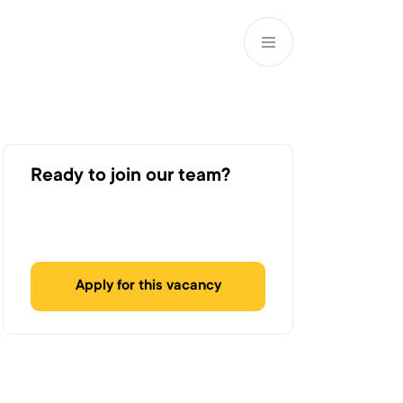
EN
ATM’s and branches
981
Ready to join our team?
Apply for this vacancy