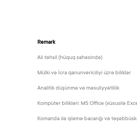
Remark
Ali təhsil (hüquq sahəsində)
Mülki və İcra qanunvericiliyi üzrə biliklər
Analitik düşünmə və məsuliyyətlilik
Kompüter bilikləri: MS Office (xüsusilə Ex
Komanda ilə işləmə bacarığı və təşəbbüska