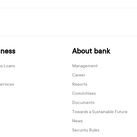
iness
About bank
ss Loans
Management
Career
services
Reports
Committees
Documents
Towards a Sustainable Future
News
Security Rules