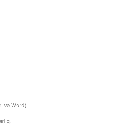
cel və Word)
rlıq.