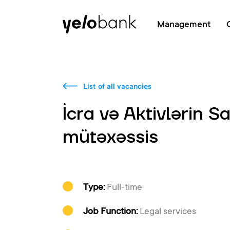
Individuals
Business
About bank
Management
List of all vacancies
İcra və Aktivlərin Sa
mütəxəssis
Type:
Full-time
Job Function:
Legal services