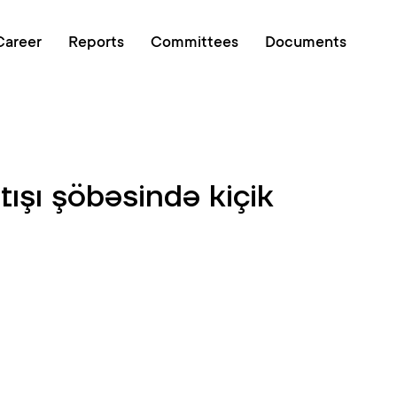
Online queue
Career
Reports
Committees
Documents
tışı şöbəsində kiçik