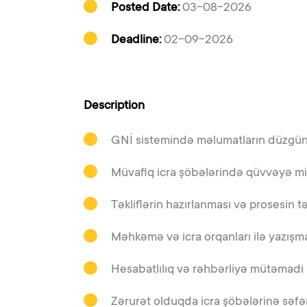
Posted Date:
03-08-2026
Deadline:
02-09-2026
Description
GNİ sistemində məlumatların düzgün 
Müvafiq icra şöbələrində qüvvəyə mi
Təkliflərin hazırlanması və prosesin tə
Məhkəmə və icra orqanları ilə yazışma
Hesabatlılıq və rəhbərliyə mütəmadi
Zərurət olduqda icra şöbələrinə səf