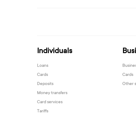
Individuals
Bus
Loans
Busine
Cards
Cards
Deposits
Other 
Money transfers
Card services
Tariffs