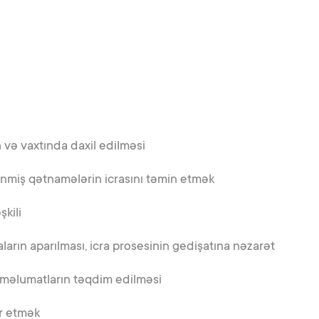
və vaxtında daxil edilməsi
nmiş qətnamələrin icrasını təmin etmək
şkili
ların aparılması, icra prosesinin gedişatına nəzarət
 məlumatların təqdim edilməsi
ər etmək