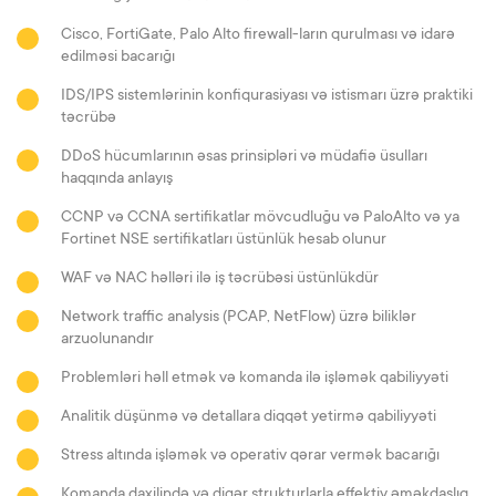
Cisco, FortiGate, Palo Alto firewall-ların qurulması və idarə
edilməsi bacarığı
IDS/IPS sistemlərinin konfiqurasiyası və istismarı üzrə praktiki
təcrübə
DDoS hücumlarının əsas prinsipləri və müdafiə üsulları
haqqında anlayış
CCNP və
CCNA
sertifikatlar mövcudluğu və PaloAlto və ya
Fortinet NSE sertifikatları üstünlük hesab olunur
WAF və NAC həlləri ilə iş təcrübəsi üstünlükdür
Network traffic analysis (PCAP, NetFlow) üzrə biliklər
arzuolunandır
Problemləri həll etmək və komanda ilə işləmək qabiliyyəti
Analitik düşünmə və detallara diqqət yetirmə qabiliyyəti
Stress altında işləmək və operativ qərar vermək bacarığı
Komanda daxilində və digər strukturlarla effektiv əməkdaşlıq