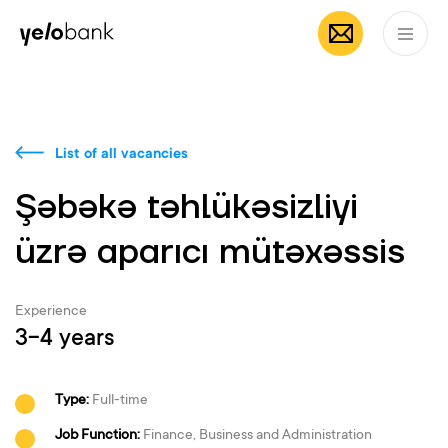
Individuals
Business
About bank
EN
List of all vacancies
Şəbəkə təhlükəsizliyi
üzrə aparıcı mütəxəssis
Experience
3-4 years
Type:
Full-time
Job Function:
Finance, Business and Administration