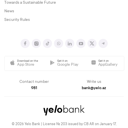
Towards a Sustainable Future
News
Security Rules
Download on the
Get it on
Get it on
App Store
Google Play
AppGallery
Contact number
Write us
981
bank@yelo.az
© 2026 Yelo Bank | License № 203 issued by CB AR on January 17,