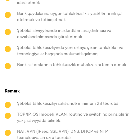
idarə etmək
Bank qaydalarına uyğun təhlükəsizlik siyasətlərini inkişaf
etdirmək və tətbiq etmək
Şəbəkə səviyyəsində insidentlərin araşdırılması və
cavablandırılmasında iştirak etmək
Şəbəkə təhlükəsizliyində yeni ortaya çıxan təhlükələr və
texnologiyalar haqqında məlumatlı qalmaq
Bank sistemlərinin təhlükəsizlik mühafizəsini təmin etmək
Remark
Şəbəkə təhlükəsizliyi sahəsində minimum 2 il təcrübə
TCP/IP, OSI modeli, VLAN, routing və switching prinsiplərini
yaxşı səviyyədə bilmək.
NAT, VPN (IPsec, SSL VPN), DNS, DHCP və NTP
texnologiyaları üzrə təcrübə