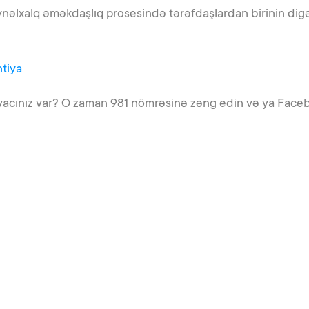
ynəlxalq əməkdaşlıq prosesində tərəfdaşlardan birinin digə
ntiya
htiyacınız var? O zaman 981 nömrəsinə zəng edin və ya Face