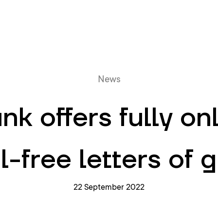
Online queue
News
nk offers fully on
l-free letters of
22 September 2022