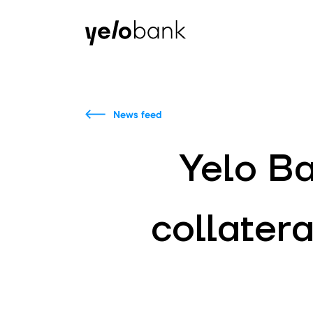
Individuals
Business
About bank
News feed
Yelo Ba
collatera