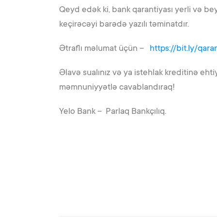
Qeyd edək ki, bank qarantiyası yerli və be
keçirəcəyi barədə yazılı təminatdır.
Ətraflı məlumat üçün –
https://bit.ly/qara
Əlavə sualınız və ya istehlak kreditinə e
məmnuniyyətlə cavablandıraq!
Yelo Bank – Parlaq Bankçılıq.