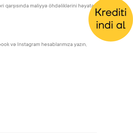
ri qarşısında maliyyə öhdəliklərini həyata
book və Instagram hesablarımıza yazın,