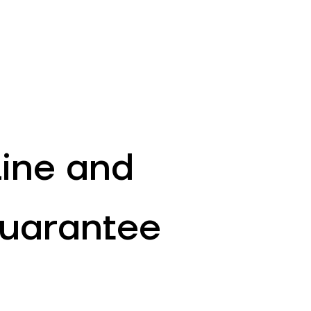
EN
ATM’s and branches
981
line and
 guarantee