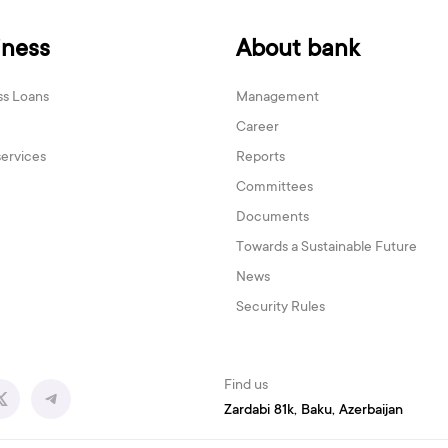
iness
About bank
ss Loans
Management
Career
services
Reports
Committees
Documents
Towards a Sustainable Future
News
Security Rules
Find us
Zardabi 81k, Baku, Azerbaijan