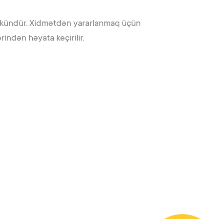
mkündür. Xidmətdən yararlanmaq üçün
indən həyata keçirilir.