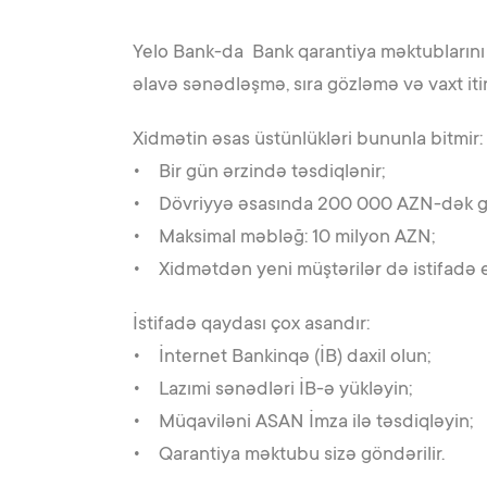
Yelo Bank-da Bank qarantiya məktubların
əlavə sənədləşmə, sıra gözləmə və vaxt iti
Xidmətin əsas üstünlükləri bununla bitmir:
• Bir gün ərzində təsdiqlənir;
• Dövriyyə əsasında 200 000 AZN-dək giro
• Maksimal məbləğ: 10 milyon AZN;
• Xidmətdən yeni müştərilər də istifadə e
İstifadə qaydası çox asandır:
• İnternet Bankinqə (İB) daxil olun;
• Lazımi sənədləri İB-ə yükləyin;
• Müqaviləni ASAN İmza ilə təsdiqləyin;
• Qarantiya məktubu sizə göndərilir.