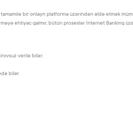
ı tamamilə bir onlayn platforma üzərindən əldə etmək mü
rməyə ehtiyac qalmır, bütün proseslər İnternet Bankinq üzər
vsuz verilə bilər;
də bilər.