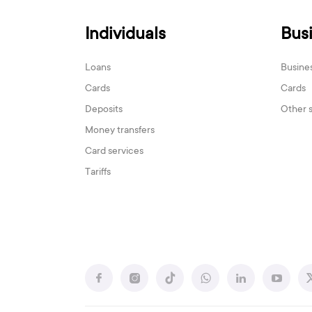
Individuals
Bus
Loans
Busine
Cards
Cards
Deposits
Other 
Money transfers
Card services
Tariffs