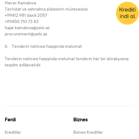
Həcər Kamalova
Təchizat və satınalma şöbəsinin mütəxəssisi
+99412 981 daxili 2057
+99450 710 73 43
hajar.kamalova@yelo.az
procurement@yelo.az
6. Tenderin nəticəsi haqqında məlumat
Tenderin nəticəsi haqqında məlumat tenderin hər bir iştirakçısına
təqdim ediləcəkdir.
Fərdi
Biznes
Kreditlər
Biznes Kreditlər