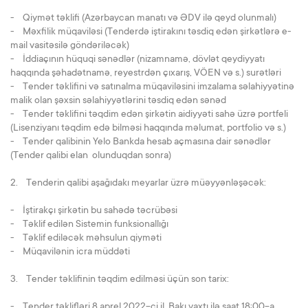
- Qiymət təklifi (Azərbaycan manatı və ƏDV ilə qeyd olunmalı)
- Məxfilik müqaviləsi (Tenderdə iştirakını təsdiq edən şirkətlərə e-
mail vasitəsilə göndəriləcək)
- İddiaçının hüquqi sənədlər (nizamnamə, dövlət qeydiyyatı
haqqında şəhadətnamə, reyestrdən çıxarış, VÖEN və s.) surətləri
- Tender təklifini və satınalma müqaviləsini imzalama səlahiyyətinə
malik olan şəxsin səlahiyyətlərini təsdiq edən sənəd
- Tender təklifini təqdim edən şirkətin aidiyyəti sahə üzrə portfeli
(Lisenziyanı təqdim edə bilməsi haqqında məlumat, portfolio və s.)
- Tender qalibinin Yelo Bankda hesab açmasına dair sənədlər
(Tender qalibi elan olunduqdan sonra)
2. Tenderin qalibi aşağıdakı meyarlar üzrə müəyyənləşəcək:
- İştirakçı şirkətin bu sahədə təcrübəsi
- Təklif edilən Sistemin funksionallığı
- Təklif ediləcək məhsulun qiyməti
- Müqavilənin icra müddəti
3. Tender təklifinin təqdim edilməsi üçün son tarix:
- Tender təklifləri 8 aprel 2022-ci il, Bakı vaxtı ilə saat 18:00-a