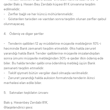
qədər Bakı ş. Həsən Bəy Zərdabi küçəsi 81 K ünvanına təqdim
edilməlidir;
- Zərflər bağlı və hər küncü möhürlənməlidir;
- Göstərilən tarixdən və vaxtdan sonra təqdim olunan zərflər qəbul
olunmayacaq.
4. Ödəniş və digər şərtlər
- Tenderin qalibləri 12 ay müddətinə müqavilə məbləğinin 10%-i
həcmində Bank zəmanəti təqdim etməlidir. Əks halda zərurət
yarandığı halda Bank Tender qaliblərinə müqavilə imzalandıqdan
sonra ümumi müqavilə məbləğindən 30%-ə qədər ilkin ödəniş edə
bilər. Bu halda tender qalibi ona ödənilmiş məbləğ üçün Bank
zəmanəti təqdim etməlidir.
- Təklif qiyməti bütün vergilər daxil olmaqla verilməlidir.
- Zərurət yarandığı halda auksion formatında tenderin ikinci
mərhələsi elan edilə bilər.
5. Satınalan təşkilatın ünvanı
Bakı ş. Həsənbəy Zərdabi 81K,
Əlaqələndirici şəxs: