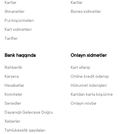
Kartlar
Kartlar
Əmanətlər
Biznes xidmətlər
Pul köçürmələri
Kart xidmətləri
Tariflər
Bank haqqında
Onlayn xidmətlər
Rəhbərlik
Kart sifarişi
Karyera
Online kredit ödənişi
Hesabatlar
Hökumət ödənişləri
Komitələr
Kartdan karta köçürmə
Sənədlər
Onlayn növbə
Dayanıqlı Gələcəyə Doğru
Xəbərlər
Təhlükəsizlik qaydaları