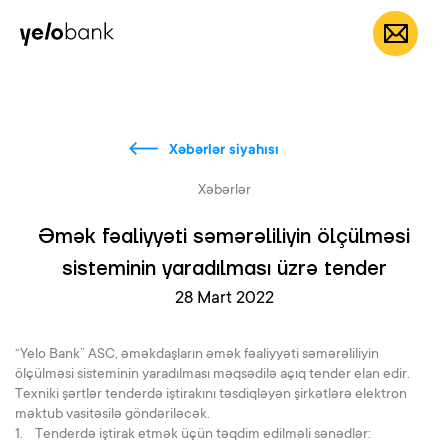
Fərdi
Biznes
Bank haqqında
AZ
Xəbərlər siyahısı
Xəbərlər
Əmək fəaliyyəti səmərəliliyin ölçülməsi
sisteminin yaradılması üzrə tender
28 Mart 2022
“Yelo Bank” ASC, əməkdaşların əmək fəaliyyəti səmərəliliyin
ölçülməsi sisteminin yaradılması məqsədilə açıq tender elan edir.
Texniki şərtlər tenderdə iştirakını təsdiqləyən şirkətlərə elektron
məktub vasitəsilə göndəriləcək.
1. Tenderdə iştirak etmək üçün təqdim edilməli sənədlər: