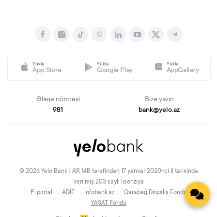
Yüklə
Yüklə
Yüklə
App Store
Google Play
AppGallery
Əlaqə nömrəsi
Bizə yazın
981
bank@yelo.az
© 2026 Yelo Bank | AR MB tərəfindən 17 yanvar 2020-ci il tarixində
verilmiş 203 saylı lisenziya
E-portal
ADİF
infobank.az
Qarabağ Dirçəliş Fondu
YAŞAT Fondu